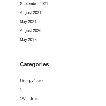
September 2021
August 2021
May 2021
August 2020
May 2018
Categories
! Без рубрики
1
1Win Brasil