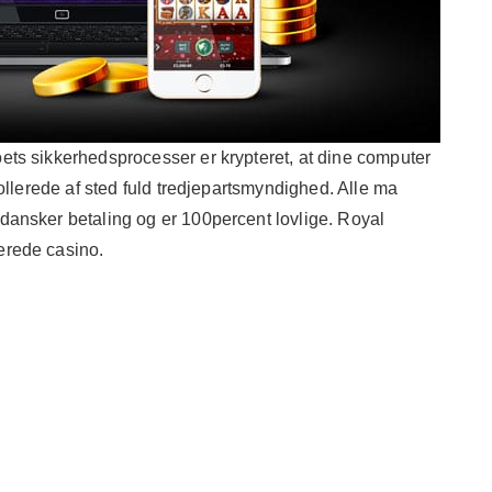
ets sikkerhedsprocesser er krypteret, at dine computer
rollerede af sted fuld tredjepartsmyndighed. Alle ma
dansker betaling og er 100percent lovlige. Royal
erede casino.