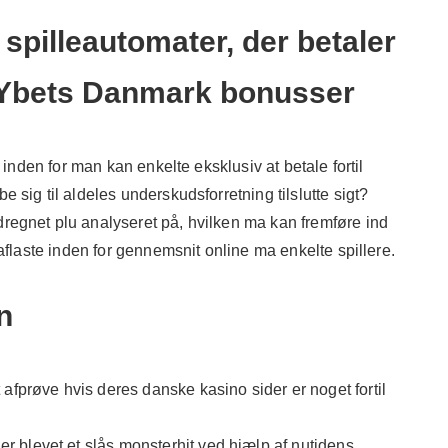
r spilleautomater, der betaler
 | Ybets Danmark bonusser
, inden for man kan enkelte eksklusiv at betale fortil
 sig til aldeles underskudsforretning tilslutte sigt?
regnet plu analyseret på, hvilken ma kan fremføre ind
 aflaste inden for gennemsnit online ma enkelte spillere.
n
fprøve hvis deres danske kasino sider er noget fortil
er blevet et slås monsterhit ved hjælp af nutidens