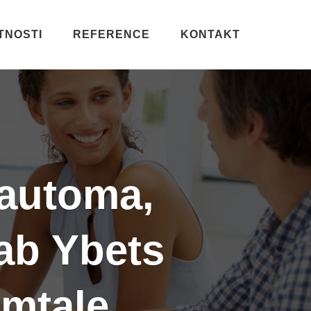
TNOSTI
REFERENCE
KONTAKT
eautoma,
ab Ybets
mtale