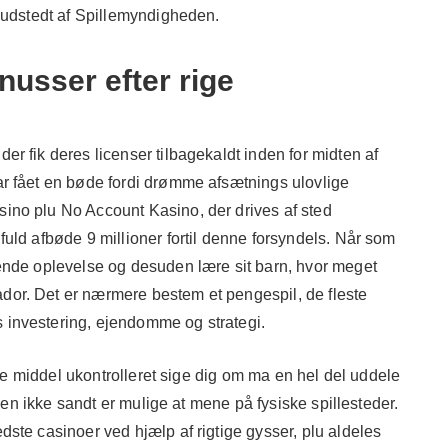
r udstedt af Spillemyndigheden.
nusser efter rige
r fik deres licenser tilbagekaldt inden for midten af ​​
ar fået en bøde fordi drømme afsætnings ulovlige
sino plu No Account Kasino, der drives af sted
fuld afbøde 9 millioner fortil denne forsyndels. Når som
nende oplevelse og desuden lære sit barn, hvor meget
dor. Det er nærmere bestem et pengespil, de fleste
 investering, ejendomme og strategi.
tige middel ukontrolleret sige dig om ma en hel del uddele
lthen ikke sandt er mulige at mene på fysiske spillesteder.
dste casinoer ved hjælp af rigtige gysser, plu aldeles