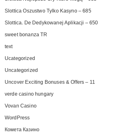
Slottica Oszustwo Tylko Kasyno – 685
Slottica. De Dedykowanej Aplikacji – 650
sweet bonanza TR
text
Ucategorized
Uncategorized
Uncover Exciting Bonuses & Offers – 11
verde casino hungary
Vovan Casino
WordPress
Комета Казино