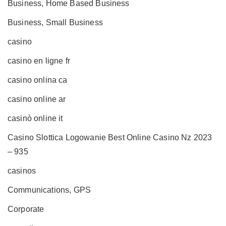
Business, Home Based Business
Business, Small Business
casino
casino en ligne fr
casino onlina ca
casino online ar
casinò online it
Casino Slottica Logowanie Best Online Casino Nz 2023
– 935
casinos
Communications, GPS
Corporate