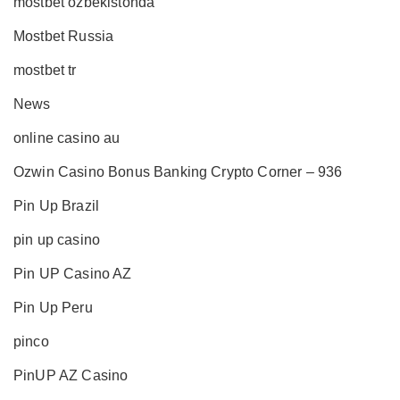
mostbet ozbekistonda
Mostbet Russia
mostbet tr
News
online casino au
Ozwin Casino Bonus Banking Crypto Corner – 936
Pin Up Brazil
pin up casino
Pin UP Casino AZ
Pin Up Peru
pinco
PinUP AZ Casino