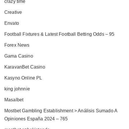
crazy time
Creative
Envato
Football Fixtures & Latest Football Betting Odds – 95
Forex News
Gama Casino
KaravanBet Casino
Kasyno Online PL
king johnnie
Masalbet
Mostbet Gambling Establishment > Análisis Sumado A
Opiniones España 2024 – 765