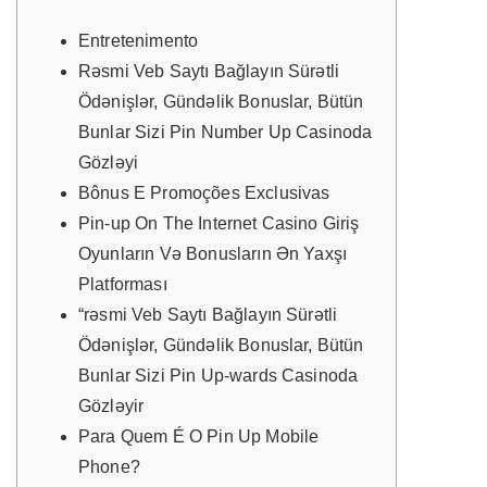
Entretenimento
Rəsmi Veb Saytı Bağlayın️ Sürətli
Ödənişlər, Gündəlik Bonuslar, Bütün
Bunlar Sizi Pin Number Up Casinoda
Gözləyi
Bônus E Promoções Exclusivas
Pin-up On The Internet Casino Giriş
Oyunların Və Bonusların Ən Yaxşı
Platforması
“rəsmi Veb Saytı Bağlayın️ Sürətli
Ödənişlər, Gündəlik Bonuslar, Bütün
Bunlar Sizi Pin Up-wards Casinoda
Gözləyir
Para Quem É O Pin Up Mobile
Phone?