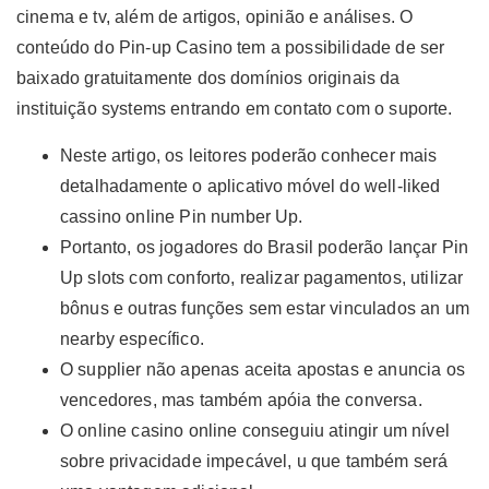
cinema e tv, além de artigos, opinião e análises. O
conteúdo do Pin-up Casino tem a possibilidade de ser
baixado gratuitamente dos domínios originais da
instituição systems entrando em contato com o suporte.
Neste artigo, os leitores poderão conhecer mais
detalhadamente o aplicativo móvel do well-liked
cassino online Pin number Up.
Portanto, os jogadores do Brasil poderão lançar Pin
Up slots com conforto, realizar pagamentos, utilizar
bônus e outras funções sem estar vinculados an um
nearby específico.
O supplier não apenas aceita apostas e anuncia os
vencedores, mas também apóia the conversa.
O online casino online conseguiu atingir um nível
sobre privacidade impecável, u que também será