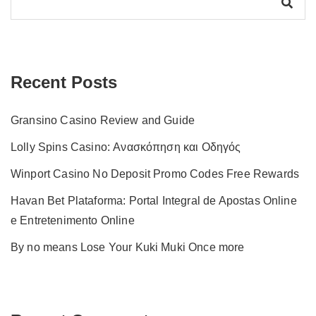
Recent Posts
Gransino Casino Review and Guide
Lolly Spins Casino: Ανασκόπηση και Οδηγός
Winport Casino No Deposit Promo Codes Free Rewards
Havan Bet Plataforma: Portal Integral de Apostas Online
e Entretenimento Online
By no means Lose Your Kuki Muki Once more