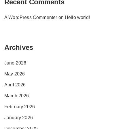
Recent Comments
A WordPress Commenter
on
Hello world!
Archives
June 2026
May 2026
April 2026
March 2026
February 2026
January 2026
December 2025