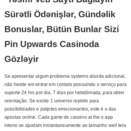
Sürətli Ödənişlər, Gündəlik
Bonuslar, Bütün Bunlar Sizi
Pin Upwards Casinoda
Gözləyir
Se apresentar algum problema systems dúvida adicional,
não hesite em entrar em contato possuindo o serviço para
suporte 24 hrs por dia, 7 dias por hebdómada, para obter
orientação. Se existe 1 universo repleto para
possibilidades e palpites emocionantes, este é o das
apostas online. Cada game de cassino at the o app
inteiro se ajustam instantaneamente ao tamanho weil tela