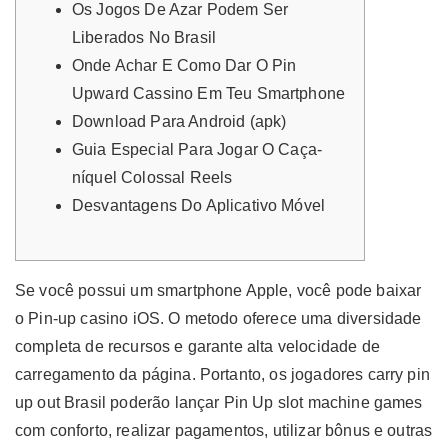
Os Jogos De Azar Podem Ser
Liberados No Brasil
Onde Achar E Como Dar O Pin
Upward Cassino Em Teu Smartphone
Download Para Android (apk)
Guia Especial Para Jogar O Caça-
níquel Colossal Reels
Desvantagens Do Aplicativo Móvel
Se você possui um smartphone Apple, você pode baixar
o Pin-up casino iOS. O metodo oferece uma diversidade
completa de recursos e garante alta velocidade de
carregamento da página. Portanto, os jogadores carry
pin
up
out Brasil poderão lançar Pin Up slot machine games
com conforto, realizar pagamentos, utilizar bônus e outras