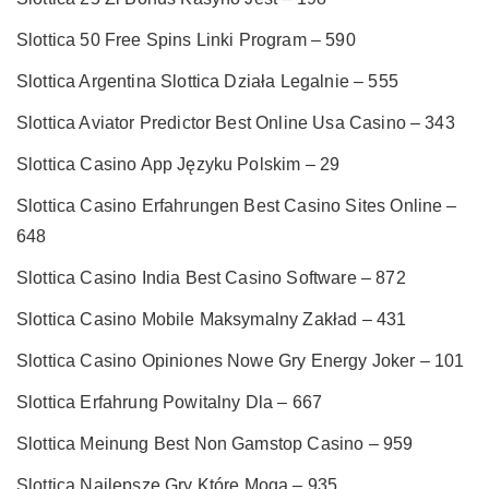
Slottica 50 Free Spins Linki Program – 590
Slottica Argentina Slottica Działa Legalnie – 555
Slottica Aviator Predictor Best Online Usa Casino – 343
Slottica Casino App Języku Polskim – 29
Slottica Casino Erfahrungen Best Casino Sites Online –
648
Slottica Casino India Best Casino Software – 872
Slottica Casino Mobile Maksymalny Zakład – 431
Slottica Casino Opiniones Nowe Gry Energy Joker – 101
Slottica Erfahrung Powitalny Dla – 667
Slottica Meinung Best Non Gamstop Casino – 959
Slottica Najlepsze Gry Które Mogą – 935