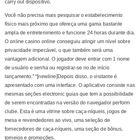
carry out dispositivo.
Você não precisa mais pesquisar o estabelecimento
físico mais próximo que ofereça uma gama bastante
ampla de entretenimento e funcione 24 horas durante dia.
O online casino online conseguiu atingir um nível sobre
privacidade impecável, u que também será uma
vantagem adicional. O jogador deve entrar com 1 nome
de usuário e senha ou registrar-se no de início
lançamento.” “[newline]Depois disso, o visitante é
apresentado com uma interface. O aplicativo consiste nas
mesmas seções electronic guias que tem a possibilidade
de serem encontradas na versão do navegador perform
clube. Esta é uma vitrine sobre caça-níqueis, jogos de
mesa e revendedores ao vivo, uma seleção de
fornecedores de caça-níqueis, uma seção de bônus,
torneios e promoções.