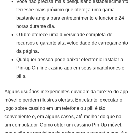
Você não precisa mais pesquisar o estabelecimento
terrestre mais próximo que ofereça uma gama
bastante ampla para entretenimento e funcione 24
horas durante dia.
O libro oferece uma diversidade completa de
recursos e garante alta velocidade de carregamento
da página.
Qualquer pessoa pode baixar electronic instalar a
Pin-up On line casino app em seus smartphones e
pills.
Alguns usuários inexperientes duvidam da fun??o do app
móvel e perdem illustres ofertas. Entretanto, executar o
jogo sobre cassino em um telefone ou pill é tão
conveniente e, em alguns casos, até melhor do que na
um computador. Como obter um cassino Pin Up móvel,