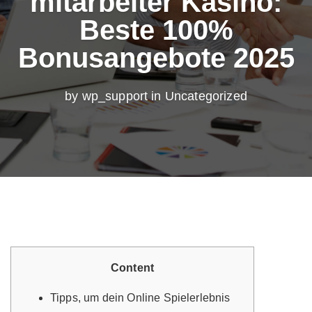
mitarbeiter Kasino:
Beste 100%
Bonusangebote 2025
by wp_support in
Uncategorized
Content
Tipps, um dein Online Spielerlebnis