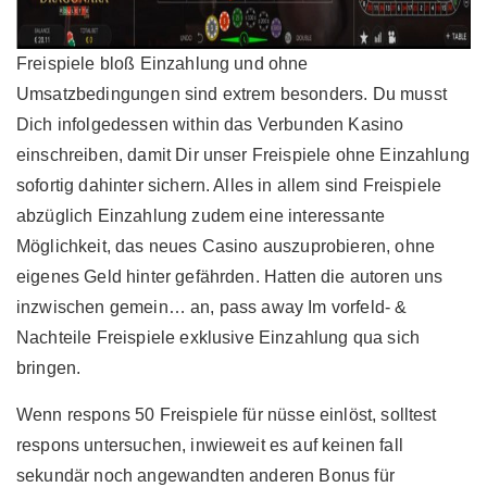
Freispiele bloß Einzahlung und ohne
Umsatzbedingungen sind extrem besonders. Du musst
Dich infolgedessen within das Verbunden Kasino
einschreiben, damit Dir unser Freispiele ohne Einzahlung
sofortig dahinter sichern. Alles in allem sind Freispiele
abzüglich Einzahlung zudem eine interessante
Möglichkeit, das neues Casino auszuprobieren, ohne
eigenes Geld hinter gefährden. Hatten die autoren uns
inzwischen gemein… an, pass away Im vorfeld- &
Nachteile Freispiele exklusive Einzahlung qua sich
bringen.
Wenn respons 50 Freispiele für nüsse einlöst, solltest
respons untersuchen, inwieweit es auf keinen fall
sekundär noch angewandten anderen Bonus für