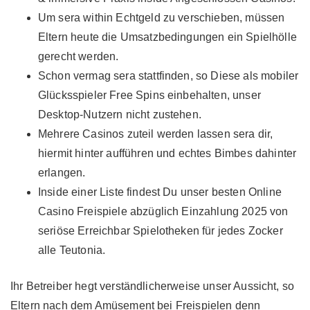
Um sera within Echtgeld zu verschieben, müssen
Eltern heute die Umsatzbedingungen ein Spielhölle
gerecht werden.
Schon vermag sera stattfinden, so Diese als mobiler
Glücksspieler Free Spins einbehalten, unser
Desktop-Nutzern nicht zustehen.
Mehrere Casinos zuteil werden lassen sera dir,
hiermit hinter aufführen und echtes Bimbes dahinter
erlangen.
Inside einer Liste findest Du unser besten Online
Casino Freispiele abzüglich Einzahlung 2025 von
seriöse Erreichbar Spielotheken für jedes Zocker
alle Teutonia.
Ihr Betreiber hegt verständlicherweise unser Aussicht, so
Eltern nach dem Amüsement bei Freispielen denn