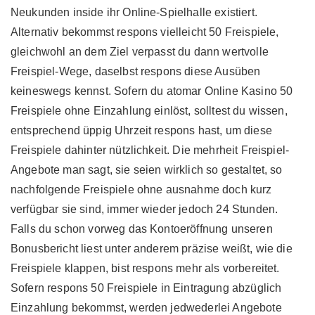
Neukunden inside ihr Online-Spielhalle existiert.
Alternativ bekommst respons vielleicht 50 Freispiele,
gleichwohl an dem Ziel verpasst du dann wertvolle
Freispiel-Wege, daselbst respons diese Ausüben
keineswegs kennst. Sofern du atomar Online Kasino 50
Freispiele ohne Einzahlung einlöst, solltest du wissen,
entsprechend üppig Uhrzeit respons hast, um diese
Freispiele dahinter nützlichkeit. Die mehrheit Freispiel-
Angebote man sagt, sie seien wirklich so gestaltet, so
nachfolgende Freispiele ohne ausnahme doch kurz
verfügbar sie sind, immer wieder jedoch 24 Stunden.
Falls du schon vorweg das Kontoeröffnung unseren
Bonusbericht liest unter anderem präzise weißt, wie die
Freispiele klappen, bist respons mehr als vorbereitet.
Sofern respons 50 Freispiele in Eintragung abzüglich
Einzahlung bekommst, werden jedwederlei Angebote