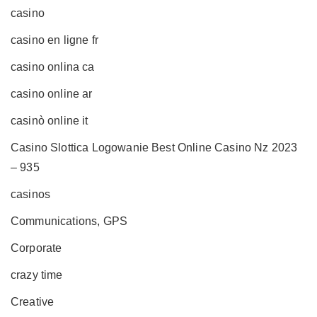
casino
casino en ligne fr
casino onlina ca
casino online ar
casinò online it
Casino Slottica Logowanie Best Online Casino Nz 2023
– 935
casinos
Communications, GPS
Corporate
crazy time
Creative