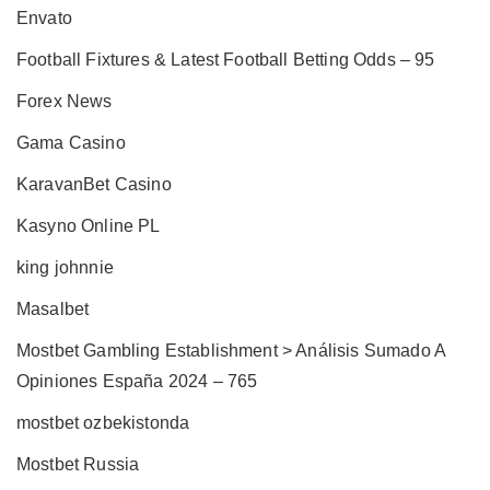
Envato
Football Fixtures & Latest Football Betting Odds – 95
Forex News
Gama Casino
KaravanBet Casino
Kasyno Online PL
king johnnie
Masalbet
Mostbet Gambling Establishment > Análisis Sumado A
Opiniones España 2024 – 765
mostbet ozbekistonda
Mostbet Russia