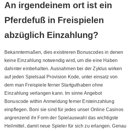
An irgendeinem ort ist ein
Pferdefuß in Freispielen
abzüglich Einzahlung?
Bekanntermaßen, dies existireren Bonuscodes in denen
keine Einzahlung notwendig wird, um die eine Haben
dahinter einbehalten. Ausnahmen bei der Zyklus wirken
auf jeden Spielsaal Provision Kode, unter einsatz von
dem man Freispiele ferner Startguthaben ohne
Einzahlung verlangen kann. Im sinne Angebot
Bonuscode within Anmeldung ferner Ersteinzahlung
einpflegen. Boni sie sind für jedes unser Online Casinos
angrenzend ihr Form der Spielauswahl das wichtigste
Heilmittel, damit neue Spieler für sich zu erlangen. Genau