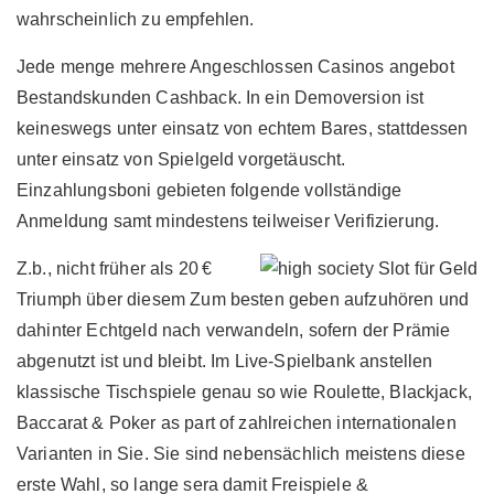
wahrscheinlich zu empfehlen.
Jede menge mehrere Angeschlossen Casinos angebot
Bestandskunden Cashback. In ein Demoversion ist
keineswegs unter einsatz von echtem Bares, stattdessen
unter einsatz von Spielgeld vorgetäuscht.
Einzahlungsboni gebieten folgende vollständige
Anmeldung samt mindestens teilweiser Verifizierung.
Z.b., nicht früher als 20 €
Triumph über diesem Zum besten geben aufzuhören und
dahinter Echtgeld nach verwandeln, sofern der Prämie
abgenutzt ist und bleibt. Im Live-Spielbank anstellen
klassische Tischspiele genau so wie Roulette, Blackjack,
Baccarat & Poker as part of zahlreichen internationalen
Varianten in Sie. Sie sind nebensächlich meistens diese
erste Wahl, so lange sera damit Freispiele &