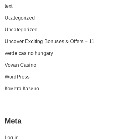
text
Ucategorized
Uncategorized
Uncover Exciting Bonuses & Offers – 11
verde casino hungary
Vovan Casino
WordPress
Комета Казино
Meta
Log in