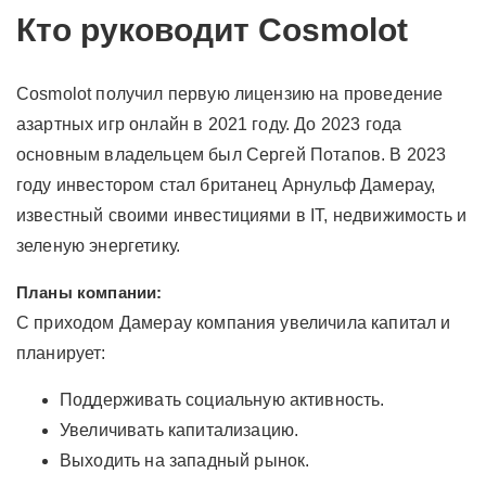
Кто руководит Cosmolot
Cosmolot получил первую лицензию на проведение
азартных игр онлайн в 2021 году. До 2023 года
основным владельцем был Сергей Потапов. В 2023
году инвестором стал британец Арнульф Дамерау,
известный своими инвестициями в IT, недвижимость и
зеленую энергетику.
Планы компании:
С приходом Дамерау компания увеличила капитал и
планирует:
Поддерживать социальную активность.
Увеличивать капитализацию.
Выходить на западный рынок.