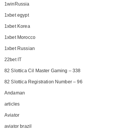
1winRussia
1xbet egypt
1xbet Korea
1xbet Morocco
1xbet Russian
22bet IT
82 Slottica Cil Master Gaming – 338
82 Slottica Registration Number – 96
Andaman
articles
Aviator
aviator brazil