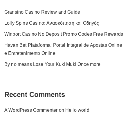
Gransino Casino Review and Guide
Lolly Spins Casino: Ανασκόπηση και Οδηγός
Winport Casino No Deposit Promo Codes Free Rewards
Havan Bet Plataforma: Portal Integral de Apostas Online
e Entretenimento Online
By no means Lose Your Kuki Muki Once more
Recent Comments
A WordPress Commenter
on
Hello world!