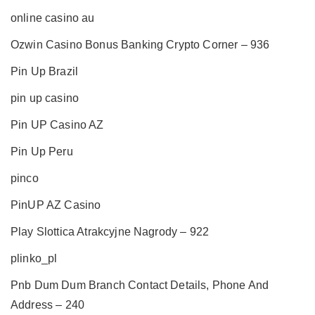
online casino au
Ozwin Casino Bonus Banking Crypto Corner – 936
Pin Up Brazil
pin up casino
Pin UP Casino AZ
Pin Up Peru
pinco
PinUP AZ Casino
Play Slottica Atrakcyjne Nagrody – 922
plinko_pl
Pnb Dum Dum Branch Contact Details, Phone And
Address – 240