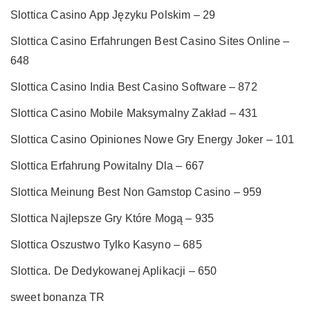
Slottica Casino App Języku Polskim – 29
Slottica Casino Erfahrungen Best Casino Sites Online –
648
Slottica Casino India Best Casino Software – 872
Slottica Casino Mobile Maksymalny Zakład – 431
Slottica Casino Opiniones Nowe Gry Energy Joker – 101
Slottica Erfahrung Powitalny Dla – 667
Slottica Meinung Best Non Gamstop Casino – 959
Slottica Najlepsze Gry Które Mogą – 935
Slottica Oszustwo Tylko Kasyno – 685
Slottica. De Dedykowanej Aplikacji – 650
sweet bonanza TR