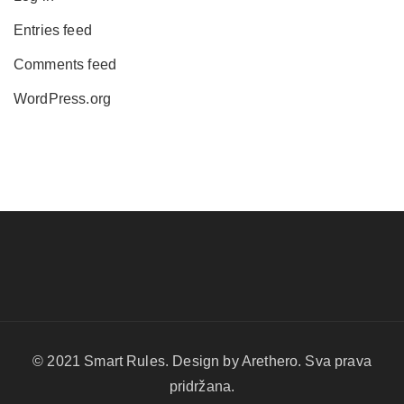
Entries feed
Comments feed
WordPress.org
© 2021 Smart Rules. Design by
Arethero
. Sva prava
pridržana.