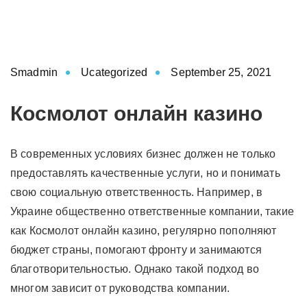
Smadmin
Ucategorized
September 25, 2021
Космолот онлайн казино
В современных условиях бизнес должен не только
предоставлять качественные услуги, но и понимать
свою социальную ответственность. Например, в
Украине общественно ответственные компании, такие
как Космолот онлайн казино, регулярно пополняют
бюджет страны, помогают фронту и занимаются
благотворительностью. Однако такой подход во
многом зависит от руководства компании.