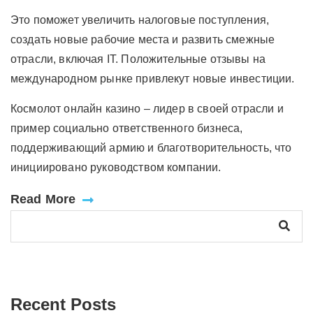
Это поможет увеличить налоговые поступления,
создать новые рабочие места и развить смежные
отрасли, включая IT. Положительные отзывы на
международном рынке привлекут новые инвестиции.
Космолот онлайн казино – лидер в своей отрасли и
пример социально ответственного бизнеса,
поддерживающий армию и благотворительность, что
инициировано руководством компании.
Read More
Recent Posts