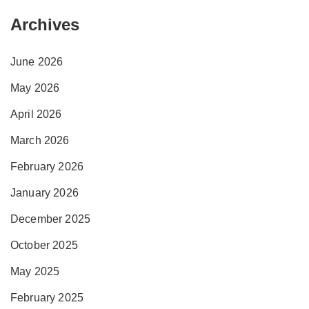
Archives
June 2026
May 2026
April 2026
March 2026
February 2026
January 2026
December 2025
October 2025
May 2025
February 2025