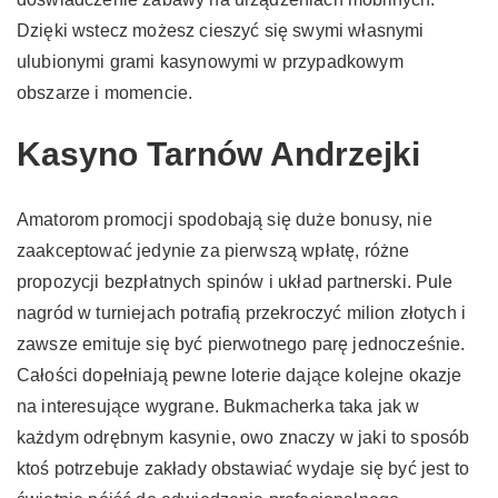
Dzięki wstecz możesz cieszyć się swymi własnymi
ulubionymi grami kasynowymi w przypadkowym
obszarze i momencie.
Kasyno Tarnów Andrzejki
Amatorom promocji spodobają się duże bonusy, nie
zaakceptować jedynie za pierwszą wpłatę, różne
propozycji bezpłatnych spinów i układ partnerski. Pule
nagród w turniejach potrafią przekroczyć milion złotych i
zawsze emituje się być pierwotnego parę jednocześnie.
Całości dopełniają pewne loterie dające kolejne okazje
na interesujące wygrane. Bukmacherka taka jak w
każdym odrębnym kasynie, owo znaczy w jaki to sposób
ktoś potrzebuje zakłady obstawiać wydaje się być jest to