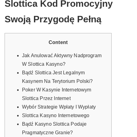
Slottica Kod Promocyjny
Swoją Przygodę Pełną
Content
Jak Anulować Aktywny Nadprogram
W Slottica Kasyno?
Bądź Slottica Jest Legalnym
Kasynem Na Terytorium Polski?
Poker W Kasynie Internetowym
Slottica Przez Internet
Wybór Strategie Wpłaty I Wypłaty
Slottica Kasyno Internetowego
Bądź Kasyno Slottica Podaje
Pragmatyczne Granie?