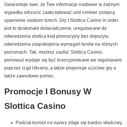
Gwarantuje owe, że Twe informacje osobowe w żadnym
wypadku odrzucić zaakceptować und nimmer zostaną
ujawnione osobom trzech. Gry t Slottica Casino in order
jest to doskonałe doświadczenie, uregulowane do
odwiedzenia
slottica kod promocyjny bez depozytu
odwiedzenia zaspokojenia wymagań fanów na różnych
poziomach. Tak, możesz zaufać Slottica Casino,
ponieważ wydaje się być licencjonowane we regulowane
poprzez rząd Ukrainy, a także proponuje uczciwe gry a
także zawodowe pomoc.
Promocje I Bonusy W
Slottica Casino
Podział konsol na nazwy zdaje się bardzo właściwy,