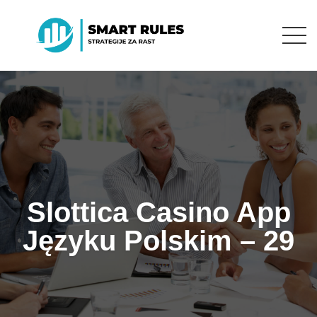
Slottica Casino App
Języku Polskim – 29