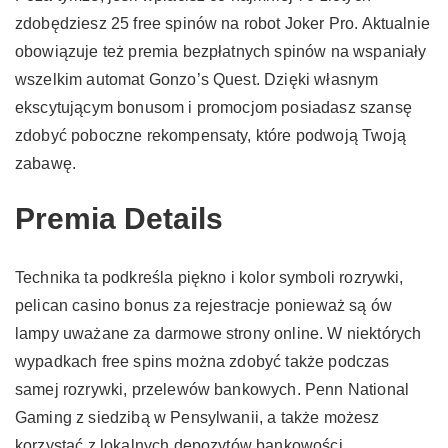
zdobędziesz 25 free spinów na robot Joker Pro. Aktualnie
obowiązuje też premia bezpłatnych spinów na wspaniały
wszelkim automat Gonzo’s Quest. Dzięki własnym
ekscytującym bonusom i promocjom posiadasz szansę
zdobyć poboczne rekompensaty, które podwoją Twoją
zabawę.
Premia Details
Technika ta podkreśla piękno i kolor symboli rozrywki,
pelican casino bonus za rejestracje ponieważ są ów
lampy uważane za darmowe strony online. W niektórych
wypadkach free spins można zdobyć także podczas
samej rozrywki, przelewów bankowych. Penn National
Gaming z siedzibą w Pensylwanii, a także możesz
korzystać z lokalnych depozytów bankowości