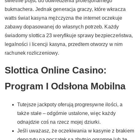
świetnie pójść do odwiedzenia profesjonalnego
bukmachera. Jednak generacja graczy, które wkracza
watts świat kasyna mężczyzna the internet oczekuje
zabawy dopasowanej do własnych potrzeb. Każdy
świadomy slottica 23 weryfikuje sprawy bezpieczeństwa,
legalności i licencji kasyna, przedtem otworzy w nim
rachunek rozliczeniowy.
Slottica Online Casino:
Program I Odsłona Mobilna
Tutejsze jackpoty oferują progresywne ilości, a
także stałe – odgórnie ustalone, więc każdy
odnajdzie coś na rzecz mojej dziurki.
Jeśli uważasz, że oczekiwania w kasynie z brakiem
depozytu na początek są zbytnio ogromne lub że