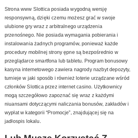
Strona www Slottica posiada wygodną wersję
responsywną, dzięki czemu możesz grać w swoje
ulubione gry wraz z arbitralnego urządzenia
przenośnego. Nie posiada wymagania pobierania i
instalowania żadnych programów, ponieważ każde
procedury mobilnej strony ępne są bezpośrednio w
przeglądarce smartfona lub tabletu. Program bonusowy
kasyna internetowego zawiera nagrody nazbyt depozyty,
turnieje w jaki sposób i również loterie urządzane wśród
członków Slottica przez internet casino. Użytkownicy
mogą szczegółowo zapoznać się wraz z każdymi
niuansami dotyczącymi naliczania bonusów, zakładów i
wypłat w kategorii “Promocje”, znajdującej się na
jadłospis lokalu.