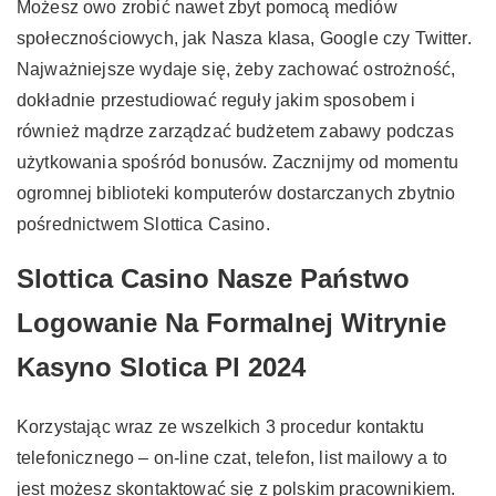
Możesz owo zrobić nawet zbyt pomocą mediów
społecznościowych, jak Nasza klasa, Google czy Twitter.
Najważniejsze wydaje się, żeby zachować ostrożność,
dokładnie przestudiować reguły jakim sposobem i
również mądrze zarządzać budżetem zabawy podczas
użytkowania spośród bonusów. Zacznijmy od momentu
ogromnej biblioteki komputerów dostarczanych zbytnio
pośrednictwem Slottica Casino.
Slottica Casino Nasze Państwo ️
Logowanie Na Formalnej Witrynie
Kasyno Slotica Pl 2024
Korzystając wraz ze wszelkich 3 procedur kontaktu
telefonicznego – on-line czat, telefon, list mailowy a to
jest możesz skontaktować się z polskim pracownikiem.