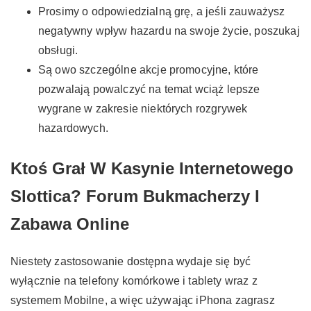
Prosimy o odpowiedzialną grę, a jeśli zauważysz
negatywny wpływ hazardu na swoje życie, poszukaj
obsługi.
Są owo szczególne akcje promocyjne, które
pozwalają powalczyć na temat wciąż lepsze
wygrane w zakresie niektórych rozgrywek
hazardowych.
Ktoś Grał W Kasynie Internetowego
Slottica? Forum Bukmacherzy I
Zabawa Online
Niestety zastosowanie dostępna wydaje się być
wyłącznie na telefony komórkowe i tablety wraz z
systemem Mobilne, a więc używając iPhona zagrasz