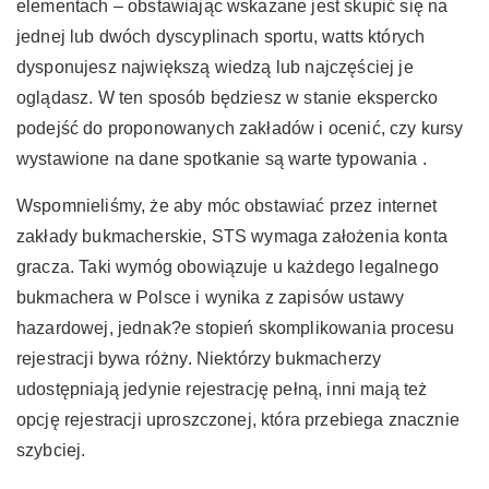
elementach – obstawiając wskazane jest skupić się na
jednej lub dwóch dyscyplinach sportu, watts których
dysponujesz największą wiedzą lub najczęściej je
oglądasz. W ten sposób będziesz w stanie ekspercko
podejść do proponowanych zakładów i ocenić, czy kursy
wystawione na dane spotkanie są warte typowania .
Wspomnieliśmy, że aby móc obstawiać przez internet
zakłady bukmacherskie, STS wymaga założenia konta
gracza. Taki wymóg obowiązuje u każdego legalnego
bukmachera w Polsce i wynika z zapisów ustawy
hazardowej, jednak?e stopień skomplikowania procesu
rejestracji bywa różny. Niektórzy bukmacherzy
udostępniają jedynie rejestrację pełną, inni mają też
opcję rejestracji uproszczonej, która przebiega znacznie
szybciej.