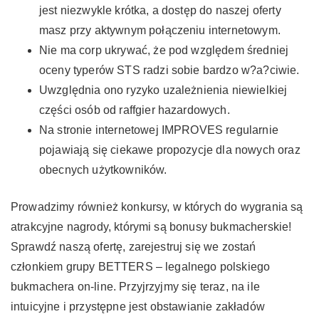
jest niezwykle krótka, a dostęp do naszej oferty
masz przy aktywnym połączeniu internetowym.
Nie ma corp ukrywać, że pod względem średniej
oceny typerów STS radzi sobie bardzo w?a?ciwie.
Uwzględnia ono ryzyko uzależnienia niewielkiej
części osób od raffgier hazardowych.
Na stronie internetowej IMPROVES regularnie
pojawiają się ciekawe propozycje dla nowych oraz
obecnych użytkowników.
Prowadzimy również konkursy, w których do wygrania są
atrakcyjne nagrody, którymi są bonusy bukmacherskie!
Sprawdź naszą ofertę, zarejestruj się we zostań
członkiem grupy BETTERS – legalnego polskiego
bukmachera on-line. Przyjrzyjmy się teraz, na ile
intuicyjne i przystępne jest obstawianie zakładów