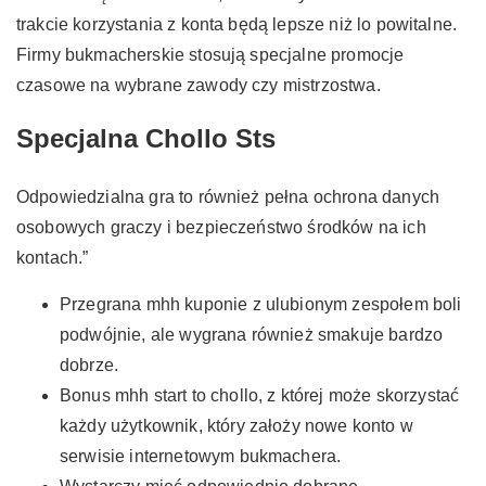
trakcie korzystania z konta będą lepsze niż lo powitalne.
Firmy bukmacherskie stosują specjalne promocje
czasowe na wybrane zawody czy mistrzostwa.
Specjalna Chollo Sts
Odpowiedzialna gra to również pełna ochrona danych
osobowych graczy i bezpieczeństwo środków na ich
kontach.”
Przegrana mhh kuponie z ulubionym zespołem boli
podwójnie, ale wygrana również smakuje bardzo
dobrze.
Bonus mhh start to chollo, z której może skorzystać
każdy użytkownik, który założy nowe konto w
serwisie internetowym bukmachera.