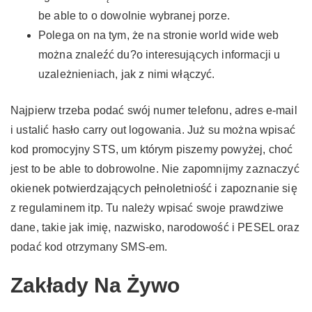
be able to o dowolnie wybranej porze.
Polega on na tym, że na stronie world wide web
można znaleźć du?o interesujących informacji u
uzależnieniach, jak z nimi włączyć.
Najpierw trzeba podać swój numer telefonu, adres e-mail
i ustalić hasło carry out logowania. Już su można wpisać
kod promocyjny STS, um którym piszemy powyżej, choć
jest to be able to dobrowolne. Nie zapomnijmy zaznaczyć
okienek potwierdzających pełnoletniość i zapoznanie się
z regulaminem itp. Tu należy wpisać swoje prawdziwe
dane, takie jak imię, nazwisko, narodowość i PESEL oraz
podać kod otrzymany SMS-em.
Zakłady Na Żywo