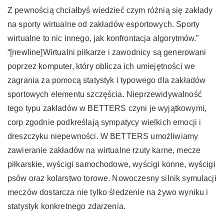
Z pewnością chciałbyś wiedzieć czym różnią się zakłady
na sporty wirtualne od zakładów esportowych. Sporty
wirtualne to nic innego, jak konfrontacja algorytmów.”
“[newline]Wirtualni piłkarze i zawodnicy są generowani
poprzez komputer, który oblicza ich umiejętności we
zagrania za pomocą statystyk i typowego dla zakładów
sportowych elementu szczęścia. Nieprzewidywalność
tego typu zakładów w BETTERS czyni je wyjątkowymi,
corp zgodnie podkreślają sympatycy wielkich emocji i
dreszczyku niepewności. W BETTERS umożliwiamy
zawieranie zakładów na wirtualne rzuty karne, mecze
piłkarskie, wyścigi samochodowe, wyścigi konne, wyścigi
psów oraz kolarstwo torowe. Nowoczesny silnik symulacji
meczów dostarcza nie tylko śledzenie na żywo wyniku i
statystyk konkretnego zdarzenia.