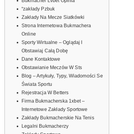
Bukmacher Lvbet Opinia
“zakłady Pzbuk
Zakłady Na Mecze Siatkówki
Strona Internetowa Bukmachera
Online
Sporty Wirtualne – Oglądaj I
Obstawiaj Całą Dobę
Dane Kontaktowe
Obstawianie Meczów W Sts
Blog – Artykuły, Typy, Wiadomości Se
Świata Sportu
Rejestracja W Betters
Firma Bukmacherska 1xbet –
Internetowe Zakłady Sportowe
Zakłady Bukmacherskie Na Tenis
Legalni Bukmacherzy