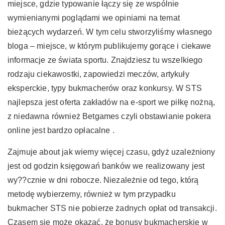
miejsce, gdzie typowanie łączy się ze wspólnie
wymienianymi poglądami we opiniami na temat
bieżących wydarzeń. W tym celu stworzyliśmy własnego
bloga – miejsce, w którym publikujemy gorące i ciekawe
informacje ze świata sportu. Znajdziesz tu wszelkiego
rodzaju ciekawostki, zapowiedzi meczów, artykuły
eksperckie, typy bukmacherów oraz konkursy. W STS
najlepsza jest oferta zakładów na e-sport we piłkę nożną,
z niedawna również Betgames czyli obstawianie pokera
online jest bardzo opłacalne .
Zajmuje about jak wiemy więcej czasu, gdyż uzależniony
jest od godzin księgowań banków we realizowany jest
wy??cznie w dni robocze. Niezależnie od tego, którą
metodę wybierzemy, również w tym przypadku
bukmacher STS nie pobierze żadnych opłat od transakcji.
Czasem się może okazać, że bonusy bukmacherskie w