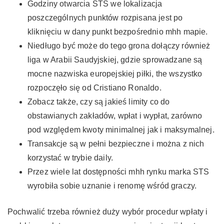
Godziny otwarcia STS we lokalizacja
poszczególnych punktów rozpisana jest po
kliknięciu w dany punkt bezpośrednio mhh mapie.
Niedługo być może do tego grona dołączy również
liga w Arabii Saudyjskiej, gdzie sprowadzane są
mocne nazwiska europejskiej piłki, the wszystko
rozpoczęło się od Cristiano Ronaldo.
Zobacz także, czy są jakieś limity co do
obstawianych zakładów, wpłat i wypłat, zarówno
pod względem kwoty minimalnej jak i maksymalnej.
Transakcje są w pełni bezpieczne i można z nich
korzystać w trybie daily.
Przez wiele lat dostępności mhh rynku marka STS
wyrobiła sobie uznanie i renomę wśród graczy.
Pochwalić trzeba również duży wybór procedur wpłaty i