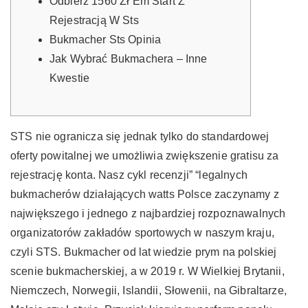
Odbierz 1560 Zł Em Start Z
Rejestracją W Sts
Bukmacher Sts Opinia
Jak Wybrać Bukmachera – Inne
Kwestie
STS nie ogranicza się jednak tylko do standardowej
oferty powitalnej we umożliwia zwiększenie gratisu za
rejestrację konta. Nasz cykl recenzji” “legalnych
bukmacherów działających watts Polsce zaczynamy z
największego i jednego z najbardziej rozpoznawalnych
organizatorów zakładów sportowych w naszym kraju,
czyli STS. Bukmacher od lat wiedzie prym na polskiej
scenie bukmacherskiej, a w 2019 r. W Wielkiej Brytanii,
Niemczech, Norwegii, Islandii, Słowenii, na Gibraltarze,