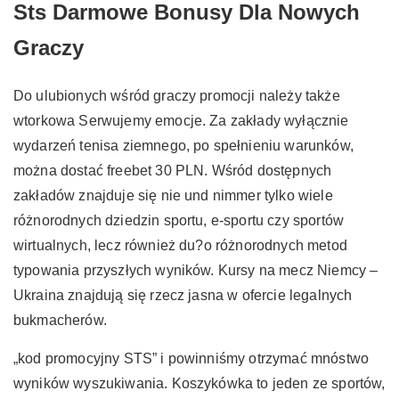
Sts Darmowe Bonusy Dla Nowych
Graczy
Do ulubionych wśród graczy promocji należy także
wtorkowa Serwujemy emocje. Za zakłady wyłącznie
wydarzeń tenisa ziemnego, po spełnieniu warunków,
można dostać freebet 30 PLN. Wśród dostępnych
zakładów znajduje się nie und nimmer tylko wiele
różnorodnych dziedzin sportu, e-sportu czy sportów
wirtualnych, lecz również du?o różnorodnych metod
typowania przyszłych wyników. Kursy na mecz Niemcy –
Ukraina znajdują się rzecz jasna w ofercie legalnych
bukmacherów.
„kod promocyjny STS” i powinniśmy otrzymać mnóstwo
wyników wyszukiwania. Koszykówka to jeden ze sportów,