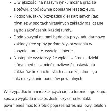
U większości na naszym rynku można grać za
złotówki, choć równie popularne jest też euro.
Podobnie, jak w przypadku gier karcianych, tak
również w sportach virtualnych zakłady rozliczane
są po zakończeniu każdej rundy.
Dodatkowymi atutami będą dla przykładu darmowe
zakłady, free spiny perform wykorzystania w
kasynie, turnieje, wyścigi i loterie.
Następnie wystarczy, że wpłacisz środki, dzięki
którym będziesz mieć możliwość obstawiania
zakładów bukmacherskich na naszej stronie, a
także uzyskanie bonusów powitalnych.
W przypadku firm mieszczących się na terenie tego kraju,
sprawa wygląda inaczej. Jeśli liczysz na kontakt,
powinieneś móc to zrobić poprzez adres mailowy, telefon