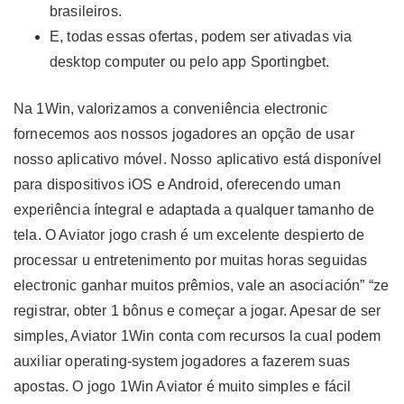
brasileiros.
E, todas essas ofertas, podem ser ativadas via
desktop computer ou pelo app Sportingbet.
Na 1Win, valorizamos a conveniência electronic
fornecemos aos nossos jogadores an opção de usar
nosso aplicativo móvel. Nosso aplicativo está disponível
para dispositivos iOS e Android, oferecendo uman
experiência íntegral e adaptada a qualquer tamanho de
tela. O Aviator jogo crash é um excelente despierto de
processar u entretenimento por muitas horas seguidas
electronic ganhar muitos prêmios, vale an asociación” “ze
registrar, obter 1 bônus e começar a jogar. Apesar de ser
simples, Aviator 1Win conta com recursos la cual podem
auxiliar operating-system jogadores a fazerem suas
apostas. O jogo 1Win Aviator é muito simples e fácil