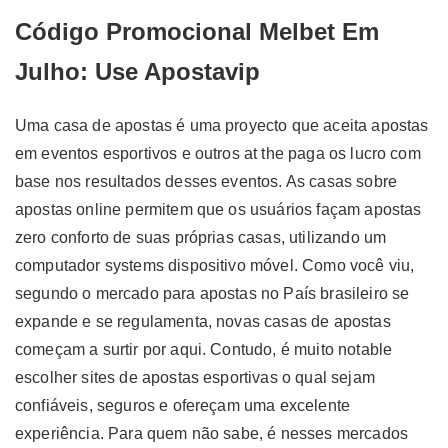
Código Promocional Melbet Em
Julho: Use Apostavip
Uma casa de apostas é uma proyecto que aceita apostas
em eventos esportivos e outros at the paga os lucro com
base nos resultados desses eventos. As casas sobre
apostas online permitem que os usuários façam apostas
zero conforto de suas próprias casas, utilizando um
computador systems dispositivo móvel. Como você viu,
segundo o mercado para apostas no País brasileiro se
expande e se regulamenta, novas casas de apostas
começam a surtir por aqui. Contudo, é muito notable
escolher sites de apostas esportivas o qual sejam
confiáveis, seguros e ofereçam uma excelente
experiência. Para quem não sabe, é nesses mercados