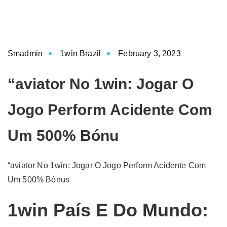
Smadmin
1win Brazil
February 3, 2023
“aviator No 1win: Jogar O
Jogo Perform Acidente Com
Um 500% Bónu
“aviator No 1win: Jogar O Jogo Perform Acidente Com
Um 500% Bónus
1win País E Do Mundo: