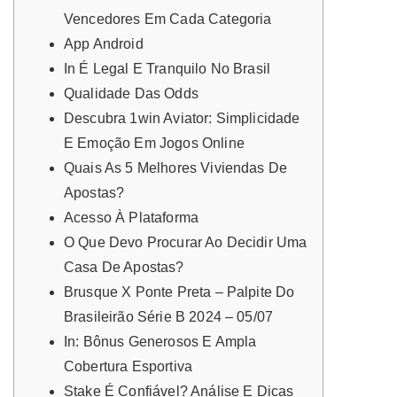
Vencedores Em Cada Categoria
App Android
In É Legal E Tranquilo No Brasil
Qualidade Das Odds
Descubra 1win Aviator: Simplicidade
E Emoção Em Jogos Online
Quais As 5 Melhores Viviendas De
Apostas?
Acesso À Plataforma
O Que Devo Procurar Ao Decidir Uma
Casa De Apostas?
Brusque X Ponte Preta – Palpite Do
Brasileirão Série B 2024 – 05/07
In: Bônus Generosos E Ampla
Cobertura Esportiva
Stake É Confiável? Análise E Dicas