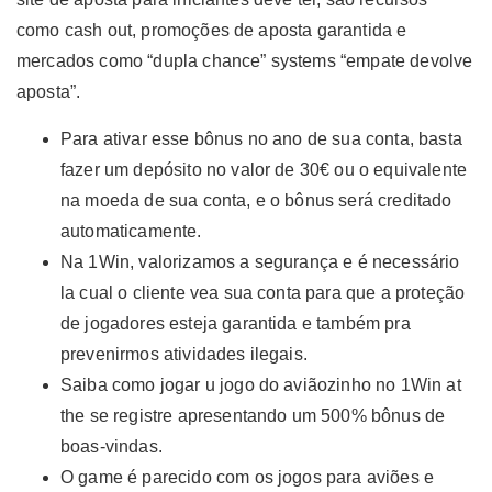
como cash out, promoções de aposta garantida e
mercados como “dupla chance” systems “empate devolve
aposta”.
Para ativar esse bônus no ano de sua conta, basta
fazer um depósito no valor de 30€ ou o equivalente
na moeda de sua conta, e o bônus será creditado
automaticamente.
Na 1Win, valorizamos a segurança e é necessário
la cual o cliente vea sua conta para que a proteção
de jogadores esteja garantida e também pra
prevenirmos atividades ilegais.
Saiba como jogar u jogo do aviãozinho no 1Win at
the se registre apresentando um 500% bônus de
boas-vindas.
O game é parecido com os jogos para aviões e