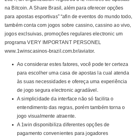
na Bitcoin. A Share Brasil, além para oferecer opções
para apostas esportivas” “afin de eventos do mundo todo,
também conta com jogos sobre cassino, cassino ao vivo,
jogos exclsuivas, promoções regulares electronic um
programa VERY IMPORTANT PERSONEL
www.1winscasinos-brazil.com.br/aviator
.
Ao considerar estes fatores, você pode ter certeza
para escolher uma casa de apostas la cual atenda
às suas necessidades e ofereça uma experiência
de jogo segura electronic agradável.
A simplicidade da interface não só facilita o
entendimento das regras, porém também torna o
jogo visualmente atraente.
A 1win disponibiliza diferentes opções de
pagamento convenientes para jogadores