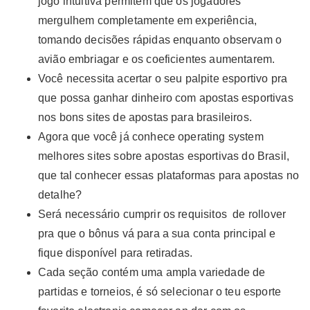
jogo intuitiva permitem que os jogadores
mergulhem completamente em experiência,
tomando decisões rápidas enquanto observam o
avião embriagar e os coeficientes aumentarem.
Você necessita acertar o seu palpite esportivo pra
que possa ganhar dinheiro com apostas esportivas
nos bons sites de apostas para brasileiros.
Agora que você já conhece operating system
melhores sites sobre apostas esportivas do Brasil,
que tal conhecer essas plataformas para apostas no
detalhe?
Será necessário cumprir os requisitos de rollover
pra que o bônus vá para a sua conta principal e
fique disponível para retiradas.
Cada seção contém uma ampla variedade de
partidas e torneios, é só selecionar o teu esporte