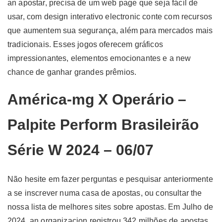
an apostar, precisa de um web page que seja fácil de
usar, com design interativo electronic conte com recursos
que aumentem sua segurança, além para mercados mais
tradicionais. Esses jogos oferecem gráficos
impressionantes, elementos emocionantes e a new
chance de ganhar grandes prêmios.
América-mg X Operário –
Palpite Perform Brasileirão
Série W 2024 – 06/07
Não hesite em fazer perguntas e pesquisar anteriormente
a se inscrever numa casa de apostas, ou consultar the
nossa lista de melhores sites sobre apostas. Em Julho de
2024, an organizacion registrou 342 milhões de apostas