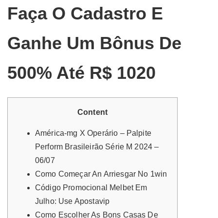
Faça O Cadastro E
Ganhe Um Bônus De
500% Até R$ 1020
Content
América-mg X Operário – Palpite
Perform Brasileirão Série M 2024 –
06/07
Como Começar An Arriesgar No 1win
Código Promocional Melbet Em
Julho: Use Apostavip
Como Escolher As Bons Casas De