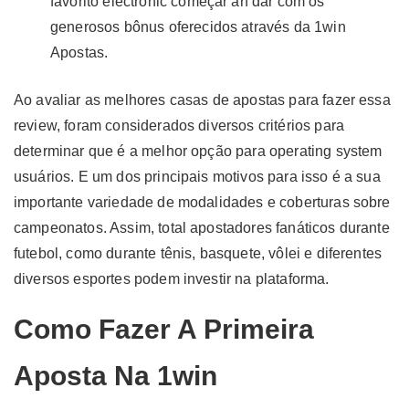
favorito electronic começar an dar com os
generosos bônus oferecidos através da 1win
Apostas.
Ao avaliar as melhores casas de apostas para fazer essa
review, foram considerados diversos critérios para
determinar que é a melhor opção para operating system
usuários. E um dos principais motivos para isso é a sua
importante variedade de modalidades e coberturas sobre
campeonatos. Assim, total apostadores fanáticos durante
futebol, como durante tênis, basquete, vôlei e diferentes
diversos esportes podem investir na plataforma.
Como Fazer A Primeira
Aposta Na 1win