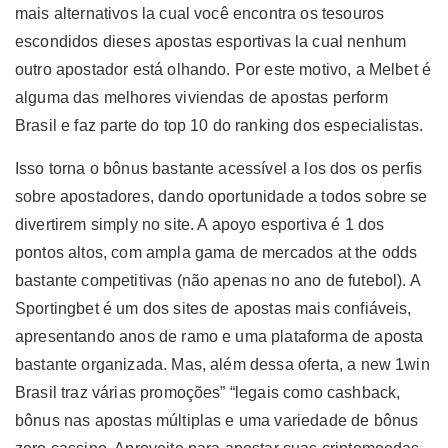
mais alternativos la cual você encontra os tesouros
escondidos dieses apostas esportivas la cual nenhum
outro apostador está olhando. Por este motivo, a Melbet é
alguma das melhores viviendas de apostas perform
Brasil e faz parte do top 10 do ranking dos especialistas.
Isso torna o bônus bastante acessível a los dos os perfis
sobre apostadores, dando oportunidade a todos sobre se
divertirem simply no site. A apoyo esportiva é 1 dos
pontos altos, com ampla gama de mercados at the odds
bastante competitivas (não apenas no ano de futebol). A
Sportingbet é um dos sites de apostas mais confiáveis,
apresentando anos de ramo e uma plataforma de aposta
bastante organizada. Mas, além dessa oferta, a new 1win
Brasil traz várias promoções” “legais como cashback,
bônus nas apostas múltiplas e uma variedade de bônus