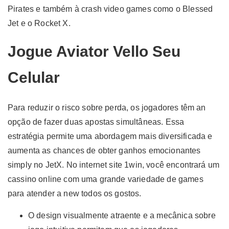
Pirates e também à crash video games como o Blessed
Jet e o Rocket X.
Jogue Aviator Vello Seu
Celular
Para reduzir o risco sobre perda, os jogadores têm an
opção de fazer duas apostas simultâneas. Essa
estratégia permite uma abordagem mais diversificada e
aumenta as chances de obter ganhos emocionantes
simply no JetX. No internet site 1win, você encontrará um
cassino online com uma grande variedade de games
para atender a new todos os gostos.
O design visualmente atraente e a mecânica sobre