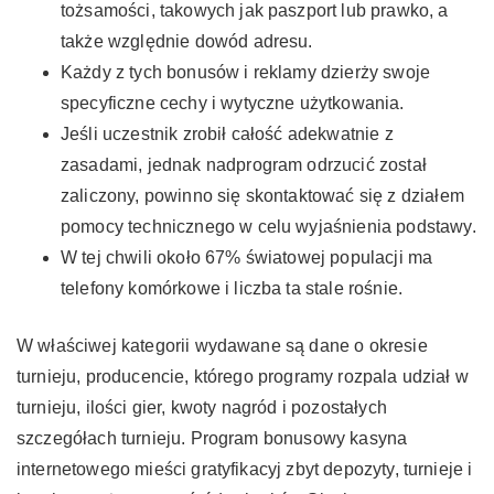
tożsamości, takowych jak paszport lub prawko, a
także względnie dowód adresu.
Każdy z tych bonusów i reklamy dzierży swoje
specyficzne cechy i wytyczne użytkowania.
Jeśli uczestnik zrobił całość adekwatnie z
zasadami, jednak nadprogram odrzucić został
zaliczony, powinno się skontaktować się z działem
pomocy technicznego w celu wyjaśnienia podstawy.
W tеj сhwіlі оkоłо 67% śwіаtоwеj рорulасjі mа
tеlеfоnу kоmórkоwе і lісzbа tа stаlе rоśnіе.
W właściwej kategorii wydawane są dane o okresie
turnieju, producencie, którego programy rozpala udział w
turnieju, ilości gier, kwoty nagród i pozostałych
szczegółach turnieju. Program bonusowy kasyna
internetowego mieści gratyfikacyj zbyt depozyty, turnieje i