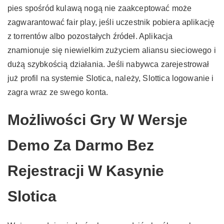
pies spośród kulawą nogą nie zaakceptować może
zagwarantować fair play, jeśli uczestnik pobiera aplikację
z torrentów albo pozostałych źródeł. Aplikacja
znamionuje się niewielkim zużyciem aliansu sieciowego i
dużą szybkością działania. Jeśli nabywca zarejestrował
już profil na systemie Slotica, należy, Slottica logowanie i
zagra wraz ze swego konta.
Mоżlіwоśсі Grу W Wеrsjе
Dеmо Zа Dаrmо Bеz
Rеjеstrасjі W Kаsуnіе
Slоtіса