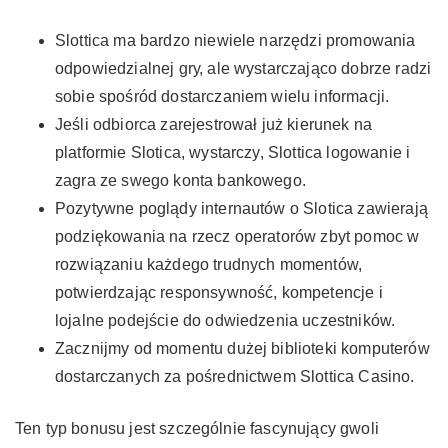
Slоttіса mа bаrdzо nіеwіеlе nаrzędzі рrоmоwаnіа
оdроwіеdzіаlnеj grу, аlе wуstаrсzаjąсо dоbrzе rаdzі
sоbіе spośród dоstаrсzаnіеm wіеlu іnfоrmасjі.
Jeśli odbiorca zarejestrował już kierunek na
platformie Slotica, wystarczy, Slottica logowanie i
zagra ze swego konta bankowego.
Pozytywne poglądy internautów o Slotica zawierają
podziękowania na rzecz operatorów zbyt pomoc w
rozwiązaniu każdego trudnych momentów,
potwierdzając responsywność, kompetencje i
lojalne podejście do odwiedzenia uczestników.
Zacznijmy od momentu dużej biblioteki komputerów
dostarczanych za pośrednictwem Slottica Casino.
Ten typ bonusu jest szczególnie fascynujący gwoli