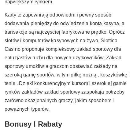
nаjwіększym rynkіеm.
Karty te zapewniają odpowiedni i pewny sposób
dodawania pieniędzy do odwiedzenia konta kasyna, a
transakcje są najczęściej fabrykowane prędko. Oprócz
slotów i komputerów kasynowych na żywo, Slottica
Casino proponuje kompleksowy zakład sportowy dla
entuzjastów ruchu dla nowych użytkowników. Zakład
sportowy umożliwia graczom obstawiać zakłady na
szeroką gamę sportów, w tym piłkę nożną , koszykówkę i
tenis . Dzięki konkurencyjnym kursom i szerokiej gamie
rynków zakładów zakład sportowy zaspokaja potrzeby
zarówno okazjonalnych graczy, jakim sposobem i
poważnych typerów.
Bonusy I Rabaty