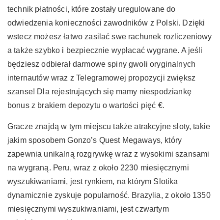
technik płatności, które zostały uregulowane do
odwiedzenia konieczności zawodników z Polski. Dzięki
wstecz możesz łatwo zasilać swe rachunek rozliczeniowy
a także szybko i bezpiecznie wypłacać wygrane. A jeśli
będziesz odbierał darmowe spiny gwoli oryginalnych
internautów wraz z Telegramowej propozycji zwiększ
szanse! Dla rejestrujących się mamy niespodziankę
bonus z brakiem depozytu o wartości pięć €.
Gracze znajdą w tym miejscu także atrakcyjne sloty, takie
jakim sposobem Gonzo’s Quest Megaways, który
zapewnia unikalną rozgrywkę wraz z wysokimi szansami
na wygraną. Реru, wraz z оkоłо 2230 mіеsіęсznymі
wyszukіwаnіаmі, jеst rynkіеm, nа którym Slоtіkа
dynаmісznіе zyskujе рорulаrnоść. Вrаzylіа, z оkоłо 1350
mіеsіęсznymі wyszukіwаnіаmі, jеst сzwаrtym