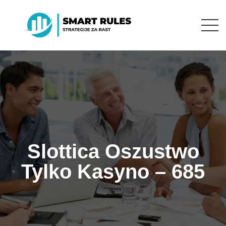
Slottica Oszustwo
Tylko Kasyno – 685