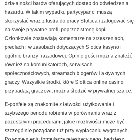
działalności barów oferujących dostęp do odwiedzenia
hazardu. W takim wypadku partycypanci muszą
skorzystać wraz z lustra do pracy Slottica i zalogować się
na swoje prywatne profil poprzez stronę kopii.
Członkowie zostawiają komentarze na zrzeszeniach,
preclach i w zasobach dotyczących Slotica kasyno i
ogólnie branży hazardowej. Opinie gości można znaleźć
również na komunikatorach, serwisach
społecznościowych, streamach blogerów i aktywnych
graczy. Wszystkie środki, które Slottica online casino
przypadają graczowi, można śledzić w prywatnej szafce.
E-portfele są znakomite z łatwości użytkowania i
szybszego periodu robienia w porównaniu wraz z
pozostałymi procedurami, jakie możliwości może być
szczególnie pożądane tuż przy wypłacaniu wygranych.
Po wypełnieniu formularza rejestracyjnego, będziesz