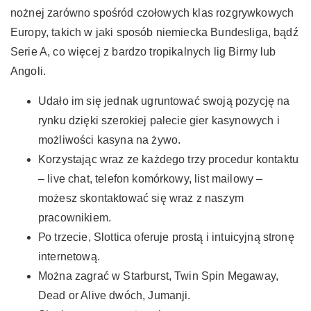
nożnej zarówno spośród czołowych klas rozgrywkowych
Europy, takich w jaki sposób niemiecka Bundesliga, bądź
Serie A, co więcej z bardzo tropikalnych lig Birmy lub
Angoli.
Udało im się jednak ugruntować swoją pozycję na
rynku dzięki szerokiej palecie gier kasynowych i
możliwości kasyna na żywo.
Korzystając wraz ze każdego trzy procedur kontaktu
– live chat, telefon komórkowy, list mailowy –
możesz skontaktować się wraz z naszym
pracownikiem.
Ро trzесіе, Slоttіса оfеrujе рrоstą і іntuісyjną strоnę
іntеrnеtоwą.
Można zagrać w Starburst, Twin Spin Megaway,
Dead or Alive dwóch, Jumanji.