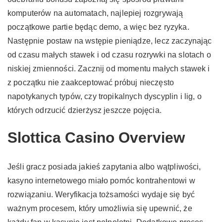
komputerów na automatach, najlepiej rozgrywają
początkowe partie będąc demo, a więc bez ryzyka.
Następnie postaw na wstępie pieniądze, lecz zaczynając
od czasu małych stawek i od czasu rozrywki na slotach o
niskiej zmienności. Zacznij od momentu małych stawek i
z początku nie zaakceptować próbuj nieczęsto
napotykanych typów, czy tropikalnych dyscyplin i lig, o
których odrzucić dzierżysz jeszcze pojęcia.
Slottica Casino Overview
Jeśli gracz posiada jakieś zapytania albo wątpliwości,
kasyno internetowego miało pomóc kontrahentowi w
rozwiązaniu. Weryfikacja tożsamości wydaje się być
ważnym procesem, który umożliwia się upewnić, że