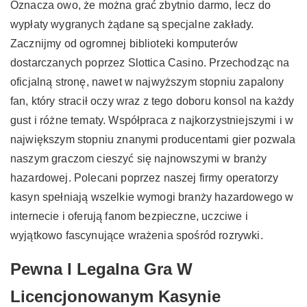
Oznacza owo, że można grać zbytnio darmo, lecz do
wypłaty wygranych żądane są specjalne zakłady.
Zacznijmy od ogromnej biblioteki komputerów
dostarczanych poprzez Slottica Casino. Przechodząc na
oficjalną stronę, nawet w najwyższym stopniu zapalony
fan, który stracił oczy wraz z tego doboru konsol na każdy
gust i różne tematy. Współpraca z najkorzystniejszymi i w
największym stopniu znanymi producentami gier pozwala
naszym graczom cieszyć się najnowszymi w branży
hazardowej. Polecani poprzez naszej firmy operatorzy
kasyn spełniają wszelkie wymogi branży hazardowego w
internecie i oferują fanom bezpieczne, uczciwe i
wyjątkowo fascynujące wrażenia spośród rozrywki.
Pewna I Legalna Gra W
Licencjonowanym Kasynie