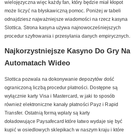
wielojęzyczna więc każdy fan, który będzie miał kłopot
może liczyć na błyskawiczną pomoc. Poniżej w tabeli
odnajdziesz najważniejsze wiadomości na rzecz kasyna
Slottica. Strona kasyna używa najnowocześniejszych
procedur szyfrowania i przesyłania danych empirycznych.
Najkorzystniejsze Kasyno Do Gry Na
Automatach Wideo
Slottica pozwala na dokonywanie depozytów dość
ograniczoną liczbą procedur płatności. Dostępne są
wyłącznie karty Visa i Mastercard, w jaki to sposób
również elektroniczne kanały płatności Payz i Rapid
Transfer. Ostatnią formą wpłaty są karty
doładowujące Paysafecard które łatwo wydaje się być
kupić w osiedlowych sklepikach w naszym kraju i które