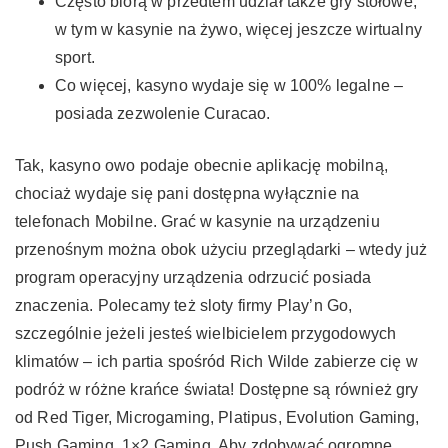
Często biorą w przedtem udział także gry stołowe,
w tym w kasynie na żywo, więcej jeszcze wirtualny
sport.
Co więcej, kasyno wydaje się w 100% legalne –
posiada zezwolenie Curacao.
Tak, kasyno owo podaje obecnie aplikację mobilną,
chociaż wydaje się pani dostępna wyłącznie na
telefonach Mobilne. Grać w kasynie na urządzeniu
przenośnym można obok użyciu przeglądarki – wtedy już
program operacyjny urządzenia odrzucić posiada
znaczenia. Polecamy też sloty firmy Play’n Go,
szczególnie jeżeli jesteś wielbicielem przygodowych
klimatów – ich partia spośród Rich Wilde zabierze cię w
podróż w różne krańce świata! Dostępne są również gry
od Red Tiger, Microgaming, Platipus, Evolution Gaming,
Push Gaming, 1×2 Gaming. Aby zdobywać ogromne