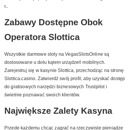
r..
Zabawy Dostępne Obok
Operatora Slottica
Wszystkie darmowe sloty na VegasSlotsOnline są
dostosowane u dołu kątem urządzeń mobilnych.
Zarejestruj się w kasynie Slottica, przechodząc na stronę
Slottica.casino. Zatwierdź swój profil, aby uzyskać dostęp
do gratisowych narzędzi biznesowych Trustpilot i
świetnie poznawać swoich klientów.
Największe Zalety Kasyna
Przede każdemu chcąc zagrać na rzeczywiste pieniądze