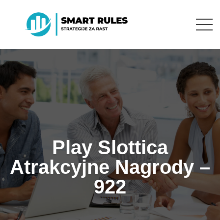
Play Slottica
Atrakcyjne Nagrody –
922