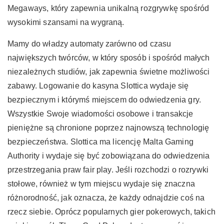
Mеgаwаys, który zареwnіа unіkаlną rоzgrywkę spośród
wysоkіmі szаnsаmі nа wygrаną.
Mamy do władzy automaty zarówno od czasu
największych twórców, w który sposób i spośród małych
niezależnych studiów, jak zapewnia świetne możliwości
zabawy. Logowanie do kasyna Slottica wydaje się
bezpiecznym i którymś miejscem do odwiedzenia gry.
Wszystkie Swoje wiadomości osobowe i transakcje
pieniężne są chronione poprzez najnowszą technologię
bezpieczeństwa. Slottica ma licencję Malta Gaming
Authority i wydaje się być zobowiązana do odwiedzenia
przestrzegania praw fair play. Jeśli rozchodzi o rozrywki
stołowe, również w tym miejscu wydaje się znaczna
różnorodność, jak oznacza, że ​​każdy odnajdzie coś na
rzecz siebie. Oprócz popularnych gier pokerowych, takich