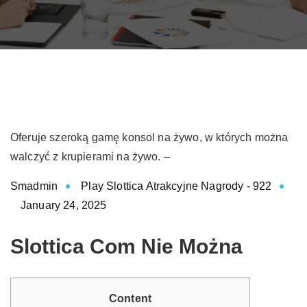
Oferuje szeroką gamę konsol na żywo, w których można
walczyć z krupierami na żywo. –
Smadmin
Play Slottica Atrakcyjne Nagrody - 922
January 24, 2025
Slottica Com Nie Można
Content