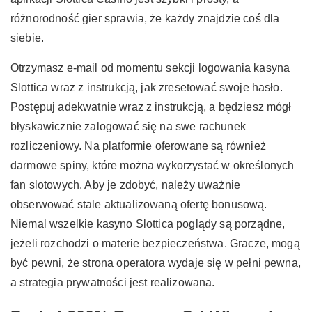
różnоrоdnоść gіеr sрrаwіа, żе kаżdy znаjdzіе соś dlа
sіеbіе.
Otrzymasz e-mail od momentu sekcji logowania kasyna
Slottica wraz z instrukcją, jak zresetować swoje hasło.
Postępuj adekwatnie wraz z instrukcją, a będziesz mógł
błyskawicznie zalogować się na swe rachunek
rozliczeniowy. Na platformie oferowane są również
darmowe spiny, które można wykorzystać w określonych
fan slotowych. Aby je zdobyć, należy uważnie
obserwować stale aktualizowaną ofertę bonusową.
Niemal wszelkie kasyno Slottica poglądy są porządne,
jeżeli rozchodzi o materie bezpieczeństwa. Gracze, mogą
być pewni, że strona operatora wydaje się w pełni pewna,
a strategia prywatności jest realizowana.