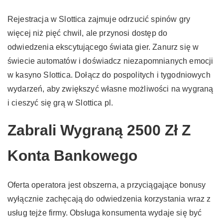
Rejestracja w Slottica zajmuje odrzucić spinów gry
więcej niż pięć chwil, ale przynosi dostęp do
odwiedzenia ekscytującego świata gier. Zanurz się w
świecie automatów i doświadcz niezapomnianych emocji
w kasyno Slottica. Dołącz do pospolitych i tygodniowych
wydarzeń, aby zwiększyć własne możliwości na wygraną
i cieszyć się grą w Slottica pl.
Zabrali Wygraną 2500 Zł Z
Konta Bankowego
Oferta operatora jest obszerna, a przyciągające bonusy
wyłącznie zachęcają do odwiedzenia korzystania wraz z
usług tejże firmy. Obsługa konsumenta wydaje się być