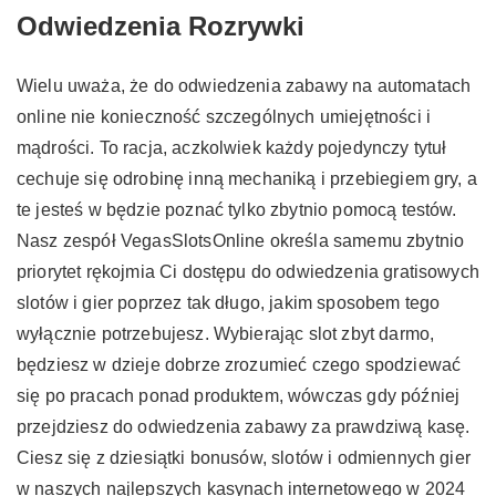
Odwiedzenia Rozrywki
Wielu uważa, że do odwiedzenia zabawy na automatach
online nie konieczność szczególnych umiejętności i
mądrości. To racja, aczkolwiek każdy pojedynczy tytuł
cechuje się odrobinę inną mechaniką i przebiegiem gry, a
te jesteś w będzie poznać tylko zbytnio pomocą testów.
Nasz zespół VegasSlotsOnline określa samemu zbytnio
priorytet rękojmia Ci dostępu do odwiedzenia gratisowych
slotów i gier poprzez tak długo, jakim sposobem tego
wyłącznie potrzebujesz. Wybierając slot zbyt darmo,
będziesz w dzieje dobrze zrozumieć czego spodziewać
się po pracach ponad produktem, wówczas gdy później
przejdziesz do odwiedzenia zabawy za prawdziwą kasę.
Ciesz się z dziesiątki bonusów, slotów i odmiennych gier
w naszych najlepszych kasynach internetowego w 2024