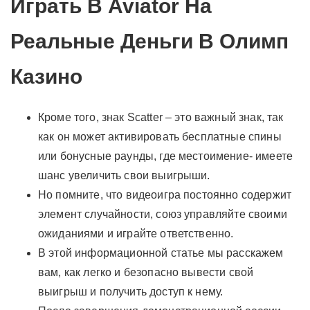
Играть В Aviator На
Реальные Деньги В Олимп
Казино
Кроме того, знак Scatter – это важный знак, так
как он может активировать бесплатные спины
или бонусные раунды, где местоимение- имеете
шанс увеличить свои выигрыши.
Но помните, что видеоигра постоянно содержит
элемент случайности, союз управляйте своими
ожиданиями и играйте ответственно.
В этой информационной статье мы расскажем
вам, как легко и безопасно вывести свой
выигрыш и получить доступ к нему.