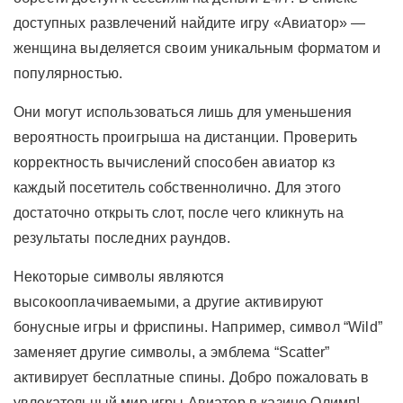
доступных развлечений найдите игру «Авиатор» —
женщина выделяется своим уникальным форматом и
популярностью.
Они могут использоваться лишь для уменьшения
вероятность проигрыша на дистанции. Проверить
корректность вычислений способен авиатор кз
каждый посетитель собственнолично. Для этого
достаточно открыть слот, после чего кликнуть на
результаты последних раундов.
Некоторые символы являются
высокооплачиваемыми, а другие активируют
бонусные игры и фриспины. Например, символ “Wild”
заменяет другие символы, а эмблема “Scatter”
активирует бесплатные спины. Добро пожаловать в
увлекательный мир игры Авиатор в казино Олимп!