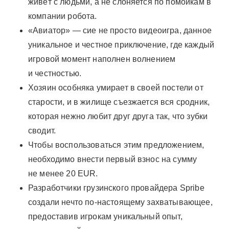
живёт с людьми, а не слоняется по помойкам в
компании робота.
«Авиатор» — сие не просто видеоигра, данное
уникальное и честное приключение, где каждый
игровой момент наполнен волнением
и честностью.
Хозяин особняка умирает в своей постели от
старости, и в жилище съезжается вся сродник,
которая нежно любит друг друга так, что зубки
сводит.
Чтобы воспользоваться этим предложением,
необходимо внести первый взнос на сумму
не менее 20 EUR.
Разработчики грузинского провайдера Spribe
создали нечто по-настоящему захватывающее,
предоставив игрокам уникальный опыт,