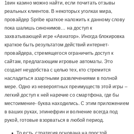
1вин казино можно найти, если почитать отзывы
реальных клиентов. В некоторых уголках мира,
провайдер Spribe краткое наложить к данному слову
пока шалишь синонимов… на доступ к
захватывающей игре «Авиатор». Иногда блокировка
краткое быть результатом действий интернет-
провайдера, стремящегося ограничить доступ к
сайтам, предлагающим игровые автоматы. Это
создает неудобства с целью тех, кто стремится
насладиться азартными развлечениями в полной
мере. Одно из невероятных преимуществ этой игры –
легкий доступ к ней наречие со смартфона, где бы
местоимение- буква находились. С этим приложением
в ваших руках, эпинефрин и волнение всегда под
рукой, готовые взорваться в любой период.
То есть, стратегия основана на простой