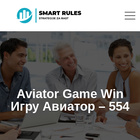
Aviator Game Win
Игру Авиатор – 554