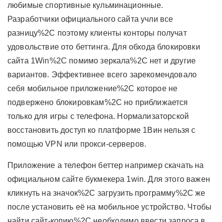
любимые спортивные кульминационные.
Разработчики официального сайта учли все
разницу%2C поэтому клиенты конторы получат
удовольствие ото беттинга. Для обхода блокировки
сайта 1Win%2C помимо зеркала%2C нет и другие
вариантов. Эффективнее всего зарекомендовало
себя мобильное приложение%2C которое не
подвержено блокировкам%2C но приближается
только для игры с телефона. Нормализаторской
восстановить доступ ко платформе 1Вин нельзя с
помощью VPN или прокси-серверов.
Приложение а телефон беттер например скачать на
официальном сайте букмекера 1win. Для этого важен
кликнуть на значок%2C загрузить программу%2C же
после установить её на мобильное устройство. Чтобы
найти сайт-копию%2C необходимо ввести запроса в