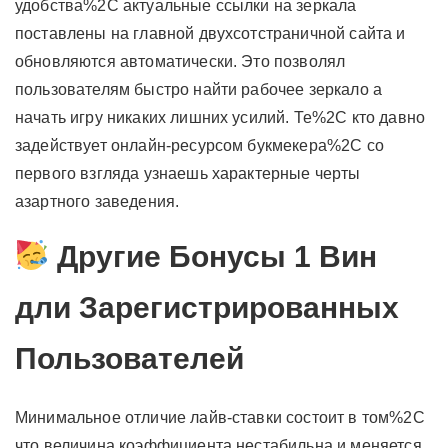
удобства%2C актуальные ссылки на зеркала
поставлены на главной двухсотстраничной сайта и
обновляются автоматически. Это позволял
пользователям быстро найти рабочее зеркало а
начать игру никаких лишних усилий. Те%2C кто давно
задействует онлайн-ресурсом букмекера%2C со
первого взгляда узнаешь характерные черты
азартного заведения.
Другие Бонусы 1 Вин
дли Зарегистрированных
Пользователей
Минимальное отличие лайв-ставки состоит в том%2C
что величина коэффициента нестабильна и меняется