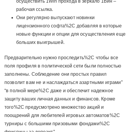
осуществить 1Win прохода в зеркало 1Вин –
рабочая ссылка.
Они регулярно выпускают новинки
лицензионного софта%2C добавляя в которые
новые функции и опции для осуществления еще
больших выигрышей.
Предварительно нужно проследить%2C чтобы все
поля профиля в политической сети были полностью
заполнены. Соблюдение они простых правил
позволит вам не и наслаждаться азартными играми”
“в полной мере%2C даже и обеспечит надежное
защиту ваших личная данных и финансов. Кроме
того%2C предусмотрено множество акций и
поощрений для любителей игровых автоматов%2C
турниры с большими призовыми фондами%2C
фриспины за депозит.”