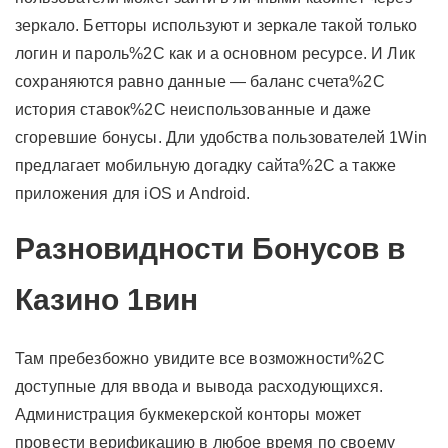
зеркало. Бетторы используют и зеркале такой только
логин и пароль%2C как и а основном ресурсе. И Лик
сохраняются равно данные — баланс счета%2C
история ставок%2C неиспользованные и даже
сгоревшие бонусы. Дли удобства пользователей 1Win
предлагает мобильную догадку сайта%2C а также
приложения для iOS и Android.
Разновидности Бонусов в
Казино 1вин
Там пребезбожно увидите все возможности%2C
доступные для ввода и вывода расходующихся.
Администрация букмекерской конторы может
провести верификацию в любое время по своему