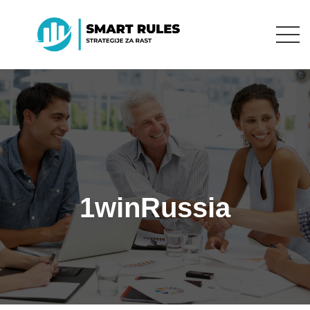
1winRussia