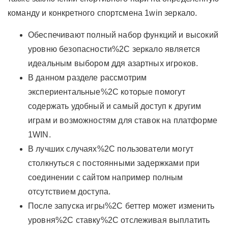
команду и конкретного спортсмена
1win зеркало
.
Обеспечивают полный набор функций и высокий
уровню безопасности%2C зеркало является
идеальным выбором ддя азартных игроков.
В данном разделе рассмотрим
экспериентальные%2C которые помогут
содержать удобный и самый доступ к другим
играм и возможностям для ставок на платформе
1WIN.
В лучших случаях%2C пользователи могут
столкнуться с постоянными задержками при
соединении с сайтом например полным
отсутствием доступа.
После запуска игры%2C беттер может изменить
уровня%2C ставку%2C отслеживая выплатить