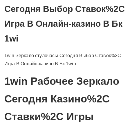
Сегодня Выбор Ставок%2C
Игра В Онлайн-казино В Бк
1wi
1win Зеркало стулочасы Сегодня Выбор Ставок%2C
Игра В Онлайн-казино В Бк 1win
1win Рабочее Зеркало
Сегодня Казино%2C
Ставки%2C Игры