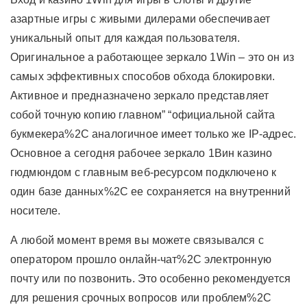
азартные игры с живыми дилерами обеспечивает
уникальный опыт для каждая пользователя.
Оригинальное а работающее зеркало 1Win – это он из
самых эффективных способов обхода блокировки.
Активное и предназначено зеркало представляет
собой точную копию главном” “официальной сайта
букмекера%2C аналогичное имеет только же IP-адрес.
Основное а сегодня рабочее зеркало 1Вин казино
гюдмюндом с главным веб-ресурсом подключено к
один базе данных%2C ее сохраняется на внутренний
носителе.
А любой момент время вы можете связывался с
оператором прошло онлайн-чат%2C электронную
почту или по позвонить. Это особенно рекомендуется
для решения срочных вопросов или проблем%2C