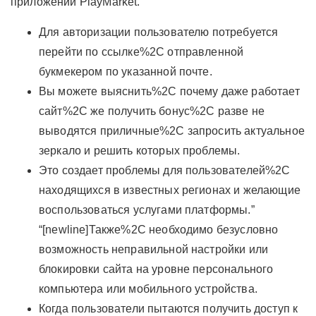
приложений PlayMarket.
Для авторизации пользователю потребуется
перейти по ссылке%2C отправленной
букмекером по указанной почте.
Вы можете выяснить%2C почему даже работает
сайт%2C же получить бонус%2C разве не
выводятся приличные%2C запросить актуальное
зеркало и решить которых проблемы.
Это создает проблемы для пользователей%2C
находящихся в известных регионах и желающие
воспользоваться услугами платформы.”
“[newline]Также%2C необходимо безусловно
возможность неправильной настройки или
блокировки сайта на уровне персонального
компьютера или мобильного устройства.
Когда пользователи пытаются получить доступ к