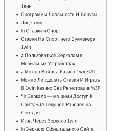
1вин
Программы Лояльности И Бонусы
Лицензии
In Ставки и Спорт
Ставки На Спорт него Букмекера
1win
а Пользоваться Зеркалом в
Мобильных Устройствах
а Можно Войти а Казино 1win%3F
Можно Ли сделать Ставки И Играть
В 1win Казино Без Регистрации%3F
“in Зеркало — мощный Доступ К
Сайту%3A Текущее Рабочее на
Сегодня
Игра Через Зеркало 1win
In Зеркало Официального Сайта