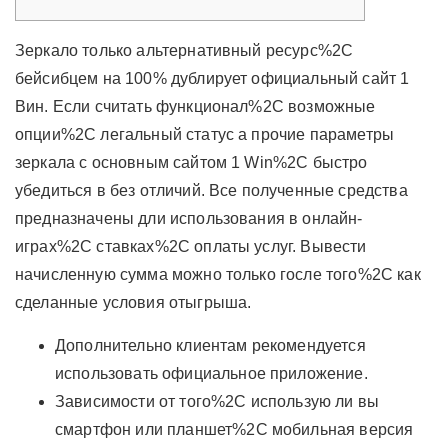
Зеркало только альтернативный ресурс%2C
бейсибцем на 100% дублирует официальный сайт 1
Вин. Если считать функционал%2C возможные
опции%2C легальный статус а прочие параметры
зеркала с основным сайтом 1 Win%2C быстро
убедиться в без отличий. Все полученные средства
предназначены дли использования в онлайн-
играх%2C ставках%2C оплаты услуг. Вывести
начисленную сумма можно только госле того%2C как
сделанные условия отыгрыша.
Дополнительно клиентам рекомендуется
использовать официальное приложение.
Зависимости от того%2C использую ли вы
смартфон или планшет%2C мобильная версия