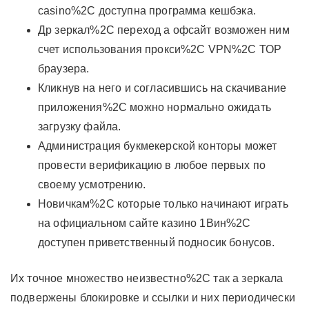
casino%2C доступна программа кешбэка.
Др зеркал%2C переход а офсайт возможен ним
счет использования прокси%2C VPN%2C ТОР
браузера.
Кликнув на него и согласившись на скачивание
приложения%2C можно нормально ожидать
загрузку файла.
Администрация букмекерской конторы может
провести верификацию в любое первых по
своему усмотрению.
Новичкам%2C которые только начинают играть
на официальном сайте казино 1Вин%2C
доступен приветственный подносик бонусов.
Их точное множество неизвестно%2C так а зеркала
подвержены блокировке и ссылки и них периодически