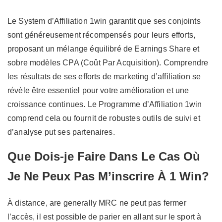
Le System d’Affiliation 1win garantit que ses conjoints
sont généreusement récompensés pour leurs efforts,
proposant un mélange équilibré de Earnings Share et
sobre modèles CPA (Coût Par Acquisition). Comprendre
les résultats de ses efforts de marketing d’affiliation se
révèle être essentiel pour votre amélioration et une
croissance continues. Le Programme d’Affiliation 1win
comprend cela ou fournit de robustes outils de suivi et
d’analyse put ses partenaires.
Que Dois-je Faire Dans Le Cas Où
Je Ne Peux Pas M’inscrire À 1 Win?
À distance, are generally MRC ne peut pas fermer
l’accès, il est possible de parier en allant sur le sport à