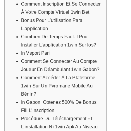
Comment Inscription Et Se Connecter
À Votre Compte Virtuel 1win Bet
Bonus Pour L’utilisation Para
L’application
Combien De Temps Faut-il Pour
Installer L’application 1win Sur Ios?
In Vsport Pari
Comment Se Connecter Au Compte
Joueur En Déambulant 1win Gabon?
Comment Accéder À La Plateforme
1win Sur Un Pyromane Mobile Au
Bénin?
In Gabon: Obtenez 500% De Bonus
Fill L’inscription!
Procédure Du Téléchargement Et
L’installation Ni 1win Apk Au Niveau