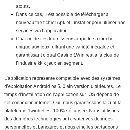
atouts.
Dans ce cas, il est possible de télécharger à
nouveau the fichier Apk et l’installer pour utiliser nos
services via l’application.
Chacun de ces fournisseurs apporte sa touche
unique aux jeux, offrant une variété inégalée et
garantissant o qual Casino 1Win rest à la clou de
l’industrie kklk jeux en segment.
L’application représente compatible avec des systèmes
d’exploitation Android os 5. 0 ain version ultérieures. Le
temps d’installation de l’application sur iOS dépend de
cet connexion internet. Oui, nous garantissons la cual la
plateforme 1winbet est 100% sécurisée. Nous utilisons
des dernières technologies put crypter vos données
personnelles et bancaires et nous eine les partageons