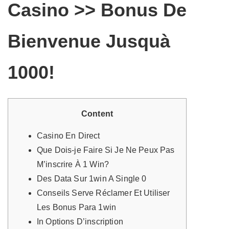
Casino >> Bonus De
Bienvenue Jusquà
1000!
Content
Casino En Direct
Que Dois-je Faire Si Je Ne Peux Pas
M’inscrire À 1 Win?
Des Data Sur 1win A Single 0
Conseils Serve Réclamer Et Utiliser
Les Bonus Para 1win
In Options D’inscription