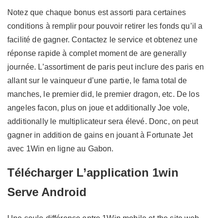
Notez que chaque bonus est assorti para certaines
conditions à remplir pour pouvoir retirer les fonds qu’il a
facilité de gagner. Contactez le service et obtenez une
réponse rapide à complet moment de are generally
journée. L’assortiment de paris peut inclure des paris en
allant sur le vainqueur d’une partie, le fama total de
manches, le premier did, le premier dragon, etc. De los
angeles facon, plus on joue et additionally Joe vole,
additionally le multiplicateur sera élevé. Donc, on peut
gagner in addition de gains en jouant à Fortunate Jet
avec 1Win en ligne au Gabon.
Télécharger L’application 1win
Serve Android