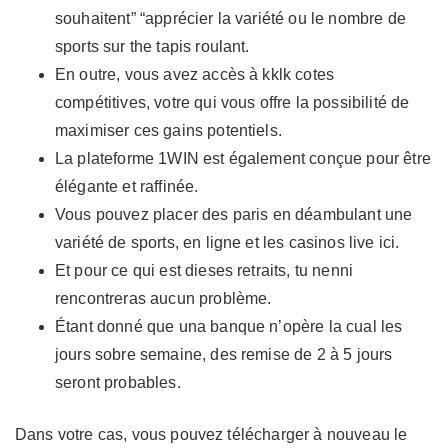
souhaitent” “apprécier la variété ou le nombre de
sports sur the tapis roulant.
En outre, vous avez accès à kklk cotes
compétitives, votre qui vous offre la possibilité de
maximiser ces gains potentiels.
La plateforme 1WIN est également conçue pour être
élégante et raffinée.
Vous pouvez placer des paris en déambulant une
variété de sports, en ligne et les casinos live ici.
Et pour ce qui est dieses retraits, tu nenni
rencontreras aucun problème.
Étant donné que una banque n’opère la cual les
jours sobre semaine, des remise de 2 à 5 jours
seront probables.
Dans votre cas, vous pouvez télécharger à nouveau le