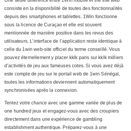
Une seule différence entre 1Win mobile et the site web
consiste en la disponibilité de toutes des fonctionnalités
depuis des smartphones et tablettes. 1Win fonctionne
sous la licence de Curaçao et elle est souvent
mentionnée de manière positive dans les revus des
utilisateurs. L’interface de l’application reste identique à
celle du 1win web-site officiel du terme conseillé. Vous
pouvez éternellement y placer kklk paris sur kklk milliers
d’activités de jeu aux fameuses cotes. Si vous avez déjà
este compte de jeu sur le portail web de 1win Sénégal,
toutes les informations deviennent automatiquement
synchronisées après la connexion.
Tentez votre chance avec une gamme variée de plus de
one hundred jeux et engagez-vous avec des croupiers
directement dans une expérience de gambling
establishment authentique. Préparez-vous à une