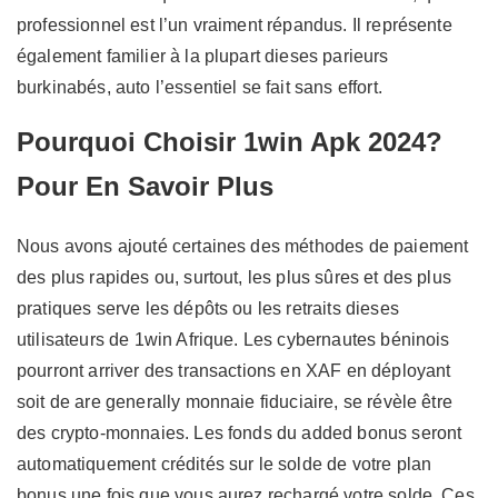
professionnel est l’un vraiment répandus. Il représente
également familier à la plupart dieses parieurs
burkinabés, auto l’essentiel se fait sans effort.
Pourquoi Choisir 1win Apk 2024?
Pour En Savoir Plus
Nous avons ajouté certaines des méthodes de paiement
des plus rapides ou, surtout, les plus sûres et des plus
pratiques serve les dépôts ou les retraits dieses
utilisateurs de 1win Afrique. Les cybernautes béninois
pourront arriver des transactions en XAF en déployant
soit de are generally monnaie fiduciaire, se révèle être
des crypto-monnaies. Les fonds du added bonus seront
automatiquement crédités sur le solde de votre plan
bonus une fois que vous aurez rechargé votre solde. Ces