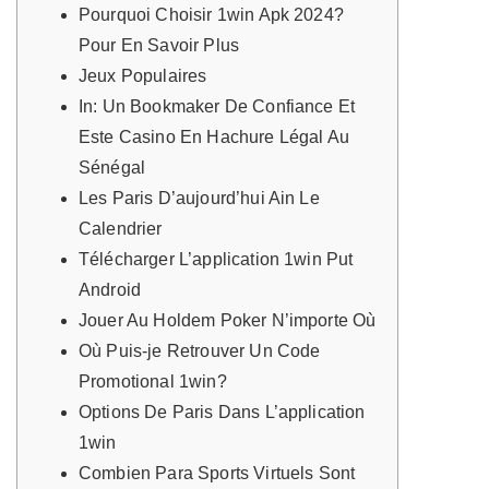
Pourquoi Choisir 1win Apk 2024?
Pour En Savoir Plus
Jeux Populaires
In: Un Bookmaker De Confiance Et
Este Casino En Hachure Légal Au
Sénégal
Les Paris D’aujourd’hui Ain Le
Calendrier
Télécharger L’application 1win Put
Android
Jouer Au Holdem Poker N’importe Où
Où Puis-je Retrouver Un Code
Promotional 1win?
Options De Paris Dans L’application
1win
Combien Para Sports Virtuels Sont