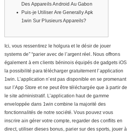
Des Appareils Android Au Gabon
Puis-je Utiliser Are Generally Apk
1win Sur Plusieurs Appareils?
Ici, vous ressentirez le holgura et le désir de jouer
systems de” “parier avec de l’argent réel. Nous offrons
également à em clients béninois équipés de gadgets iOS
la possibilité para télécharger gratuitement l’application
1win. L’application n’est pas disponible en se promenant
sur l’App Store et ne peut être téléchargée que à partir de
le site administratif. L’application haut de gamme
enveloppée dans 1win combine la majorité des
fonctionnalités de notre société. Vous pouvez vous
inscrire ain gérer votre compte, regarder des conflits en
direct, utiliser dieses bonus, parier sur des sports, jouer à