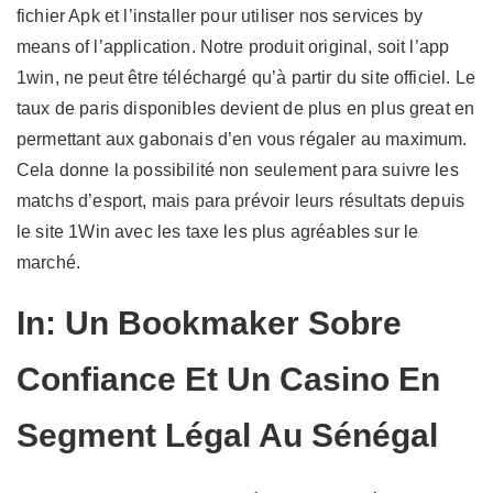
fichier Apk et l’installer pour utiliser nos services by
means of l’application. Notre produit original, soit l’app
1win, ne peut être téléchargé qu’à partir du site officiel. Le
taux de paris disponibles devient de plus en plus great en
permettant aux gabonais d’en vous régaler au maximum.
Cela donne la possibilité non seulement para suivre les
matchs d’esport, mais para prévoir leurs résultats depuis
le site 1Win avec les taxe les plus agréables sur le
marché.
In: Un Bookmaker Sobre
Confiance Et Un Casino En
Segment Légal Au Sénégal