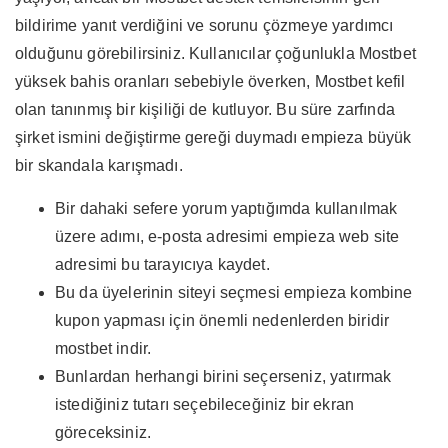
bildirime yanıt verdiğini ve sorunu çözmeye yardımcı
olduğunu görebilirsiniz. Kullanıcılar çoğunlukla Mostbet
yüksek bahis oranları sebebiyle överken, Mostbet kefil
olan tanınmış bir kişiliği de kutluyor. Bu süre zarfında
şirket ismini değiştirme gereği duymadı empieza büyük
bir skandala karışmadı.
Bir dahaki sefere yorum yaptığımda kullanılmak
üzere adımı, e-posta adresimi empieza web site
adresimi bu tarayıcıya kaydet.
Bu da üyelerinin siteyi seçmesi empieza kombine
kupon yapması için önemli nedenlerden biridir
mostbet indir.
Bunlardan herhangi birini seçerseniz, yatırmak
istediğiniz tutarı seçebileceğiniz bir ekran
göreceksiniz.