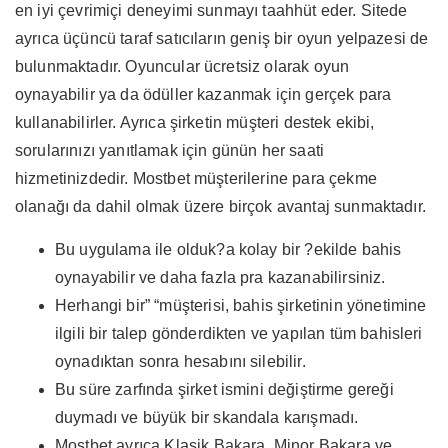
en iyi çevrimiçi deneyimi sunmayı taahhüt eder. Sitede
ayrıca üçüncü taraf satıcıların geniş bir oyun yelpazesi de
bulunmaktadır. Oyuncular ücretsiz olarak oyun
oynayabilir ya da ödüller kazanmak için gerçek para
kullanabilirler. Ayrıca şirketin müşteri destek ekibi,
sorularınızı yanıtlamak için günün her saati
hizmetinizdedir. Mostbet müşterilerine para çekme
olanağı da dahil olmak üzere birçok avantaj sunmaktadır.
Bu uygulama ile olduk?a kolay bir ?ekilde bahis
oynayabilir ve daha fazla pra kazanabilirsiniz.
Herhangi bir” “müşterisi, bahis şirketinin yönetimine
ilgili bir talep gönderdikten ve yapılan tüm bahisleri
oynadıktan sonra hesabını silebilir.
Bu süre zarfında şirket ismini değiştirme gereği
duymadı ve büyük bir skandala karışmadı.
Mostbet ayrıca Klasik Bakara, Minor Bakara ve