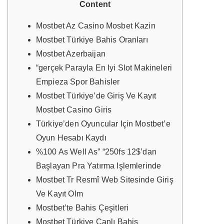
Content
Mostbet Az Casino Mosbet Kazin
Mostbet Türkiye Bahis Oranları
Mostbet Azerbaijan
“gerçek Parayla En Iyi Slot Makineleri
Empieza Spor Bahisler
Mostbet Türkiye’de Giriş Ve Kayıt
Mostbet Casino Giris
Türkiye’den Oyuncular Için Mostbet’e
Oyun Hesabı Kaydı
%100 As Well As” “250fs 12$’dan
Başlayan Pra Yatırma Işlemlerinde
Mostbet Tr Resmî Web Sitesinde Giriş
Ve Kayıt Olm
Mostbet’te Bahis Çeşitleri
Mostbet Türkiye Canlı Bahis