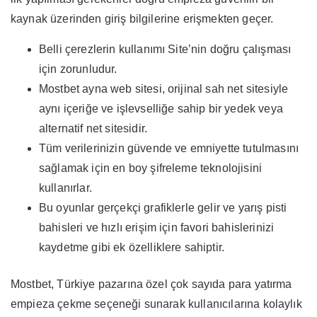
kaynak üzerinden giriş bilgilerine erişmekten geçer.
Belli çerezlerin kullanımı Site’nin doğru çalışması
için zorunludur.
Mostbet ayna web sitesi, orijinal sah net sitesiyle
aynı içeriğe ve işlevselliğe sahip bir yedek veya
alternatif net sitesidir.
Tüm verilerinizin güvende ve emniyette tutulmasını
sağlamak için en boy şifreleme teknolojisini
kullanırlar.
Bu oyunlar gerçekçi grafiklerle gelir ve yarış pisti
bahisleri ve hızlı erişim için favori bahislerinizi
kaydetme gibi ek özelliklere sahiptir.
Mostbet, Türkiye pazarına özel çok sayıda para yatırma
empieza çekme seçeneği sunarak kullanıcılarına kolaylık