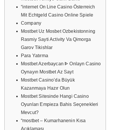
“internet On Line Casino Österreich
Mit Echtgeld Casino Online Spiele
Company
Mostbet Uz Mosbet Ozbekistonning
Rasmiy Sayti Activity Va Qimorga
Garov Tikishlar
Para Yatırma
Mostbet Azerbaycan ᐈ Onlayn Casino
Oynayın Mostbet Az Sayt
Mostbet Casino’da Büyük
Kazanmaya Hazır Olun
Mostbet Sitesinde Hangi Casino
Oyunları Empieza Bahis Seçenekleri
Mevcut?
“mostbet – Kumarhanenin Kısa
Açıklaması