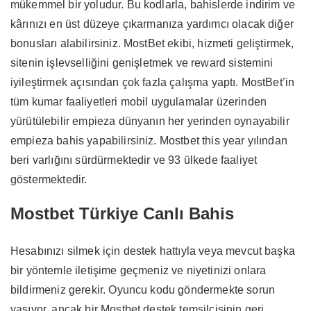
mükemmel bir yoludur. Bu kodlarla, bahislerde indirim ve
kârınızı en üst düzeye çıkarmanıza yardımcı olacak diğer
bonusları alabilirsiniz. MostBet ekibi, hizmeti geliştirmek,
sitenin işlevselliğini genişletmek ve reward sistemini
iyileştirmek açısından çok fazla çalışma yaptı. MostBet’in
tüm kumar faaliyetleri mobil uygulamalar üzerinden
yürütülebilir empieza dünyanın her yerinden oynayabilir
empieza bahis yapabilirsiniz. Mostbet this year yılından
beri varlığını sürdürmektedir ve 93 ülkede faaliyet
göstermektedir.
Mostbet Türkiye Canlı Bahis
Hesabınızı silmek için destek hattıyla veya mevcut başka
bir yöntemle iletişime geçmeniz ve niyetinizi onlara
bildirmeniz gerekir. Oyuncu kodu göndermekte sorun
yaşıyor, ancak bir Mostbet destek temsilcisinin geri