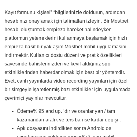
Kayıt formunu kişisel” “bilgilerinizle doldurun, ardından
hesabınızı onaylamak için talimatları izleyin. Bir Mostbet
hesabı oluşturmak empieza hareket halindeyken
platformun yeteneklerini kullanmaya başlamak için hızlı
empieza basit bir yaklaşım Mostbet mobil uygulamasını
indirmektir. Kullanıcı dostu düzeni ve pratik özellikleri
sayesinde bahislerinizden ve keyif aldığınız spor
etkinliklerinden haberdar olmak için best bir yöntemdir.
Evet, canlı yayınlarda video recording yayınları için özel
bir simgeyle işaretlenmiş bazı etkinlikler için uygulamada
çevrimiçi yayınlar mevcuttur.
Ödeme% 95 and up. ‘dır ve oranlar yarı / tam
kazanandan aralık ve ters bahise kadar değişir.
Apk dosyasını indirdikten sonra Android os
uygulamasını yükleme prosedürü, onu mobil