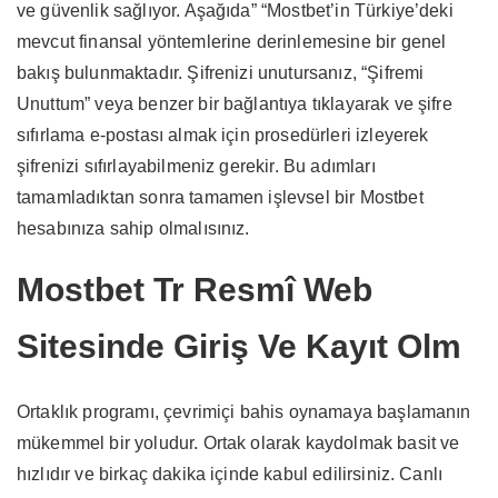
ve güvenlik sağlıyor. Aşağıda” “Mostbet’in Türkiye’deki
mevcut finansal yöntemlerine derinlemesine bir genel
bakış bulunmaktadır. Şifrenizi unutursanız, “Şifremi
Unuttum” veya benzer bir bağlantıya tıklayarak ve şifre
sıfırlama e-postası almak için prosedürleri izleyerek
şifrenizi sıfırlayabilmeniz gerekir. Bu adımları
tamamladıktan sonra tamamen işlevsel bir Mostbet
hesabınıza sahip olmalısınız.
Mostbet Tr Resmî Web
Sitesinde Giriş Ve Kayıt Olm
Ortaklık programı, çevrimiçi bahis oynamaya başlamanın
mükemmel bir yoludur. Ortak olarak kaydolmak basit ve
hızlıdır ve birkaç dakika içinde kabul edilirsiniz. Canlı