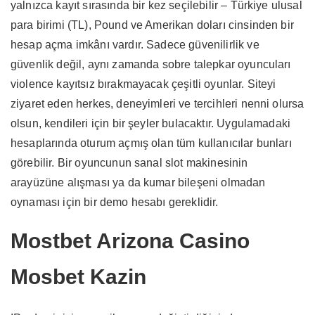
yalnızca kayıt sırasında bir kez seçilebilir – Türkiye ulusal
para birimi (TL), Pound ve Amerikan doları cinsinden bir
hesap açma imkânı vardır. Sadece güvenilirlik ve
güvenlik değil, aynı zamanda sobre talepkar oyuncuları
violence kayıtsız bırakmayacak çeşitli oyunlar. Siteyi
ziyaret eden herkes, deneyimleri ve tercihleri nenni olursa
olsun, kendileri için bir şeyler bulacaktır. Uygulamadaki
hesaplarında oturum açmış olan tüm kullanıcılar bunları
görebilir. Bir oyuncunun sanal slot makinesinin
arayüzüne alışması ya da kumar bileşeni olmadan
oynaması için bir demo hesabı gereklidir.
Mostbet Arizona Casino
Mosbet Kazin