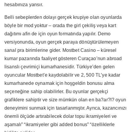
hesabınıza yansır.
Belli sebeplerden dolayı gerçek krupiye olan oyunlarda
böyle bir mod yoktur – orada the girl çekiliş veya kart
dağıtımı afin de için oyun formatında yapılır. Demo
versiyonunda, oyun gerçek paraya dönüştürülemeyen
sanal pra birimlerine gider. Mostbet Casino – küresel
kumar pazarında faaliyet gösteren Curaçao’nun abroad
lisanslı çevrimiçi kumarhanesidir. Türkiye’den gelen
oyuncular Mostbet’e kaydolabilir ve 2, 500 TL’ye kadar
kumarhanede oynamak için hoşgeldin bonusu alma
seçeneğine sahip olabilirler. Bu oyunlar gerçekçi
grafiklere sahiptir ve size mümkün olan en ba?ar?l? oyun
deneyimini sunmak için tasarlanmıştır. Ayrıca, kazancınızı
önemli ölçüde artırabilecek dolar topu ikramiyeleri ve
aşamalı” “ikramiyeler gibi added bonus” “özelliklerle