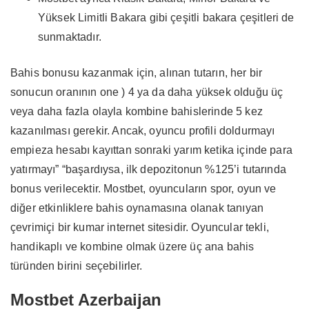
Yüksek Limitli Bakara gibi çeşitli bakara çeşitleri de
sunmaktadır.
Bahis bonusu kazanmak için, alınan tutarın, her bir
sonucun oranının one ) 4 ya da daha yüksek olduğu üç
veya daha fazla olayla kombine bahislerinde 5 kez
kazanılması gerekir. Ancak, oyuncu profili doldurmayı
empieza hesabı kayıttan sonraki yarım ketika içinde para
yatırmayı” “başardıysa, ilk depozitonun %125’i tutarında
bonus verilecektir. Mostbet, oyuncuların spor, oyun ve
diğer etkinliklere bahis oynamasına olanak tanıyan
çevrimiçi bir kumar internet sitesidir. Oyuncular tekli,
handikaplı ve kombine olmak üzere üç ana bahis
türünden birini seçebilirler.
Mostbet Azerbaijan