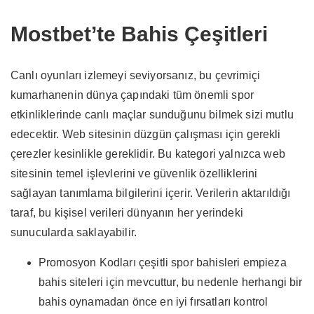
Mostbet’te Bahis Çeşitleri
Canlı oyunları izlemeyi seviyorsanız, bu çevrimiçi
kumarhanenin dünya çapındaki tüm önemli spor
etkinliklerinde canlı maçlar sunduğunu bilmek sizi mutlu
edecektir. Web sitesinin düzgün çalışması için gerekli
çerezler kesinlikle gereklidir. Bu kategori yalnızca web
sitesinin temel işlevlerini ve güvenlik özelliklerini
sağlayan tanımlama bilgilerini içerir. Verilerin aktarıldığı
taraf, bu kişisel verileri dünyanın her yerindeki
sunucularda saklayabilir.
Promosyon Kodları çeşitli spor bahisleri empieza
bahis siteleri için mevcuttur, bu nedenle herhangi bir
bahis oynamadan önce en iyi fırsatları kontrol