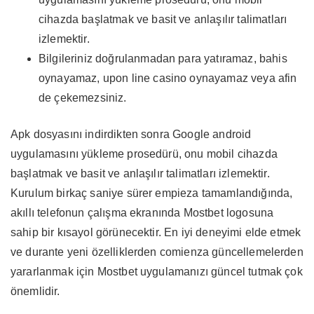
cihazda başlatmak ve basit ve anlaşılır talimatları
izlemektir.
Bilgileriniz doğrulanmadan para yatıramaz, bahis
oynayamaz, upon line casino oynayamaz veya afin
de çekemezsiniz.
Apk dosyasını indirdikten sonra Google android
uygulamasını yükleme prosedürü, onu mobil cihazda
başlatmak ve basit ve anlaşılır talimatları izlemektir.
Kurulum birkaç saniye sürer empieza tamamlandığında,
akıllı telefonun çalışma ekranında Mostbet logosuna
sahip bir kısayol görünecektir. En iyi deneyimi elde etmek
ve durante yeni özelliklerden comienza güncellemelerden
yararlanmak için Mostbet uygulamanızı güncel tutmak çok
önemlidir.