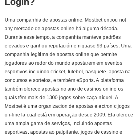
Login?
Uma companhia de apostas online, Mostbet entrou not
any mercado de apostas online há alguma década.
Durante esse tempo, a companhia manteve padrões
elevados e ganhou reputación em quase 93 países. Uma
companhia legítima de apostas online que permite
jogadores ao redor do mundo apostarem em eventos
esportivos incluindo cricket, futebol, basquete, aposta na
concursos e sorteios, e também eSports. A plataforma
também oferece apostas no ano de casinos online os
quais têm mais de 1300 jogos sobre caça-níquel. A
Mostbet é uma organizacion de apostas electronic jogos
on-line la cual está em operação desde 2009. Ela oferece
uma ampla gama de serviços, incluindo apostas
esportivas, apostas ao palpitante, jogos de cassino e