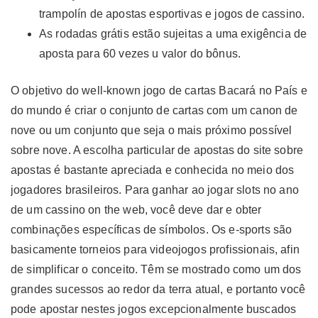
trampolín de apostas esportivas e jogos de cassino.
As rodadas grátis estão sujeitas a uma exigência de
aposta para 60 vezes u valor do bônus.
O objetivo do well-known jogo de cartas Bacará no País e
do mundo é criar o conjunto de cartas com um canon de
nove ou um conjunto que seja o mais próximo possível
sobre nove. A escolha particular de apostas do site sobre
apostas é bastante apreciada e conhecida no meio dos
jogadores brasileiros. Para ganhar ao jogar slots no ano
de um cassino on the web, você deve dar e obter
combinações específicas de símbolos. Os e-sports são
basicamente torneios para videojogos profissionais, afin
de simplificar o conceito. Têm se mostrado como um dos
grandes sucessos ao redor da terra atual, e portanto você
pode apostar nestes jogos excepcionalmente buscados