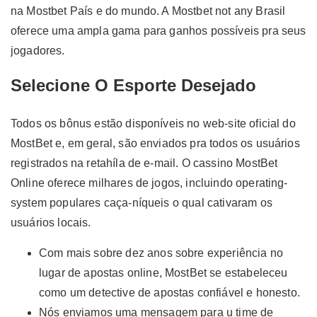
na Mostbet País e do mundo. A Mostbet not any Brasil
oferece uma ampla gama para ganhos possíveis pra seus
jogadores.
Selecione O Esporte Desejado
Todos os bônus estão disponíveis no web-site oficial do
MostBet e, em geral, são enviados pra todos os usuários
registrados na retahíla de e-mail. O cassino MostBet
Online oferece milhares de jogos, incluindo operating-
system populares caça-níqueis o qual cativaram os
usuários locais.
Com mais sobre dez anos sobre experiência no
lugar de apostas online, MostBet se estabeleceu
como um detective de apostas confiável e honesto.
Nós enviamos uma mensagem para u time de