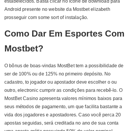
estabelecidos. Basta clicar no ícone de download para
Android presente no website da Mostbet elizabeth
prosseguir com some sort of instalação.
Como Dar Em Esportes Com
Mostbet?
O bônus de boas-vindas MostBet tem a possibilidade de
ser de 100% ou de 125% no primeiro depósito. No
cadastro, to jogador ou apostador deve escolher o ou
outro, electronic cumprir as condições para recebê-lo. O
MostBet Casino apresenta valores mínimos baixos para
seus métodos de pagamento, um que facilita bastante a
vida dos jogadores e apostadores. Caso você perca 20
apostas seguidas, será creditada no ano de sua conta