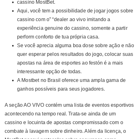
cassino MostBet.
Aqui, você tem a possibilidade de jogar jogos sobre
cassino com o” “dealer ao vivo imitando a
experiência genuine do cassino, somente a partir
perform conforto de tua própria casa.
Se você aprecia alguma boa dose sobre ação e não
quer esperar pelos resultados do jogo, colocar suas
apostas na área de esportes ao festón é a mais
interessante opção de todas.
A Mostbet no Brasil oferece uma ampla gama de
ganhos possíveis para seus jogadores.
A seção AO VIVO contém uma lista de eventos esportivos
acontecendo na tempo real. Trata-se ainda de um
cassino e locuinta de apostas compromissado com o
combate à lavagem sobre dinheiro. Além da licença, o