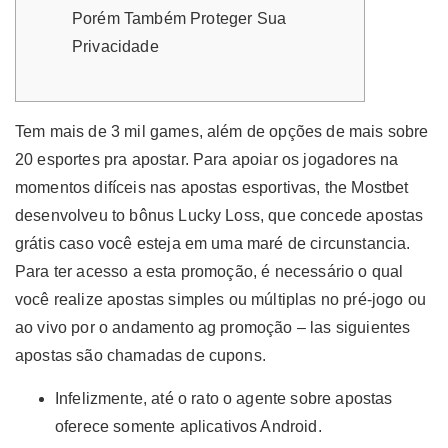
Porém Também Proteger Sua
Privacidade
Tem mais de 3 mil games, além de opções de mais sobre
20 esportes pra apostar. Para apoiar os jogadores na
momentos difíceis nas apostas esportivas, the Mostbet
desenvolveu to bônus Lucky Loss, que concede apostas
grátis caso você esteja em uma maré de circunstancia.
Para ter acesso a esta promoção, é necessário o qual
você realize apostas simples ou múltiplas no pré-jogo ou
ao vivo por o andamento ag promoção – las siguientes
apostas são chamadas de cupons.
Infelizmente, até o rato o agente sobre apostas
oferece somente aplicativos Android.