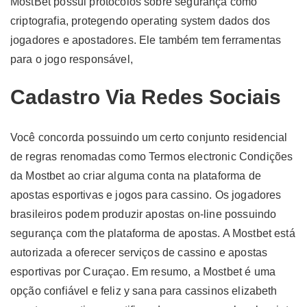
MostBet possui protocolos sobre segurança como
criptografia, protegendo operating system dados dos
jogadores e apostadores. Ele também tem ferramentas
para o jogo responsável,
Cadastro Via Redes Sociais
Você concorda possuindo um certo conjunto residencial
de regras renomadas como Termos electronic Condições
da Mostbet ao criar alguma conta na plataforma de
apostas esportivas e jogos para cassino. Os jogadores
brasileiros podem produzir apostas on-line possuindo
segurança com the plataforma de apostas. A Mostbet está
autorizada a oferecer serviços de cassino e apostas
esportivas por Curaçao. Em resumo, a Mostbet é uma
opção confiável e feliz y sana para cassinos elizabeth