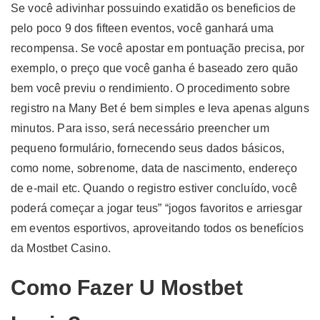
Se você adivinhar possuindo exatidão os beneficios de
pelo poco 9 dos fifteen eventos, você ganhará uma
recompensa. Se você apostar em pontuação precisa, por
exemplo, o preço que você ganha é baseado zero quão
bem você previu o rendimiento. O procedimento sobre
registro na Many Bet é bem simples e leva apenas alguns
minutos. Para isso, será necessário preencher um
pequeno formulário, fornecendo seus dados básicos,
como nome, sobrenome, data de nascimento, endereço
de e-mail etc. Quando o registro estiver concluído, você
poderá começar a jogar teus” “jogos favoritos e arriesgar
em eventos esportivos, aproveitando todos os benefícios
da Mostbet Casino.
Como Fazer U Mostbet