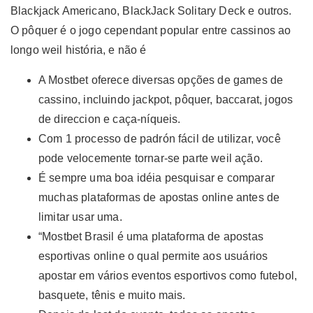
Blackjack Americano, BlackJack Solitary Deck e outros.
O pôquer é o jogo cependant popular entre cassinos ao
longo weil história, e não é
A Mostbet oferece diversas opções de games de
cassino, incluindo jackpot, pôquer, baccarat, jogos
de direccion e caça-níqueis.
Com 1 processo de padrón fácil de utilizar, você
pode velocemente tornar-se parte weil ação.
É sempre uma boa idéia pesquisar e comparar
muchas plataformas de apostas online antes de
limitar usar uma.
“Mostbet Brasil é uma plataforma de apostas
esportivas online o qual permite aos usuários
apostar em vários eventos esportivos como futebol,
basquete, tênis e muito mais.