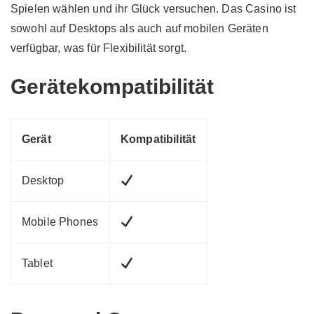
Spielen wählen und ihr Glück versuchen. Das Casino ist
sowohl auf Desktops als auch auf mobilen Geräten
verfügbar, was für Flexibilität sorgt.
Gerätekompatibilität
Gerät
Kompatibilität
Desktop
Mobile Phones
Tablet