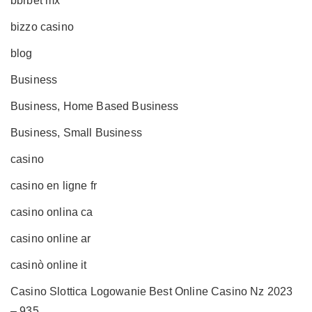
bbrbet mx
bizzo casino
blog
Business
Business, Home Based Business
Business, Small Business
casino
casino en ligne fr
casino onlina ca
casino online ar
casinò online it
Casino Slottica Logowanie Best Online Casino Nz 2023
– 935