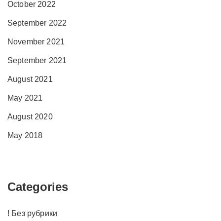
October 2022
September 2022
November 2021
September 2021
August 2021
May 2021
August 2020
May 2018
Categories
! Без рубрики