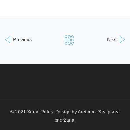
Previous
Next
© 2021 Smart Rules. Design by
Arethero
. Sva prava
pridržana.