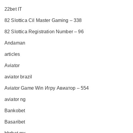
22bet IT
82 Slottica Cil Master Gaming – 338
82 Slottica Registration Number – 96
Andaman
articles
Aviator
aviator brazil
Aviator Game Win Игру Авиатор – 554
aviator ng
Bankobet
Basaribet