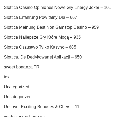
Slottica Casino Opiniones Nowe Gry Energy Joker – 101
Slottica Erfahrung Powitalny Dla – 667
Slottica Meinung Best Non Gamstop Casino – 959
Slottica Najlepsze Gry Które Mogą – 935
Slottica Oszustwo Tylko Kasyno – 685
Slottica. De Dedykowanej Aplikacji – 650
sweet bonanza TR
text
Ucategorized
Uncategorized
Uncover Exciting Bonuses & Offers – 11
verde casino hungary