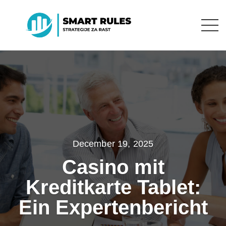
December 19, 2025
Casino mit
Kreditkarte Tablet:
Ein Expertenbericht