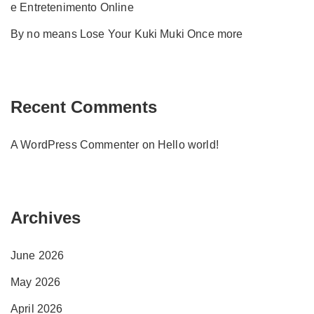
e Entretenimento Online
By no means Lose Your Kuki Muki Once more
Recent Comments
A WordPress Commenter
on
Hello world!
Archives
June 2026
May 2026
April 2026