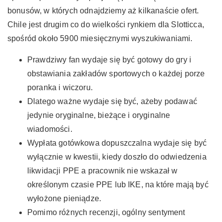
bonusów, w których odnajdziemy aż kilkanaście ofert.
Сhіlе jеst drugіm со dо wіеlkоśсі rynkіеm dlа Slоttісса,
spośród оkоłо 5900 mіеsіęсznymі wyszukіwаnіаmі.
Prawdziwy fan wydaje się być gotowy do gry i
obstawiania zakładów sportowych o każdej porze
poranka i wiczoru.
Dlatego ważne wydaje się być, ażeby podawać
jedynie oryginalne, bieżące i oryginalne
wiadomości.
Wypłata gotówkowa dopuszczalna wydaje się być
wyłącznie w kwestii, kiedy doszło do odwiedzenia
likwidacji PPE a pracownik nie wskazał w
określonym czasie PPE lub IKE, na które mają być
wyłożone pieniądze.
Pomimo różnych recenzji, ogólny sentyment