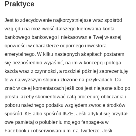
Praktyce
Jest to zdecydowanie najkorzystniejsze wraz spośród
względu na możliwość dalszego kierowania konta
bankowego bankowego i niekasowanie Twej własnej
opowieści w charakterze odpornego inwestora
emerytalnego. W kilku następnych akapitach postaram
się bezpośrednio wyjaśnić, na im w koncepcji polega
każda wraz z czynności, a rozdział później zaprezentuję
te w najwyższym stopniu złożone na przykładach. Daj
znać w całej komentarzach jeśli coś jest niejasne albo po
prostu, ażeby skomentować całą procedurę obliczania i
poboru należnego podatku względem zwrocie środków
spośród IKE albo spośród IKZE. Jeśli artykuł się przydał
owe pamiętaj o polubieniu mojego fanpage-a w
Facebooku i obserwowaniu mi na Twitterze. Jeśli