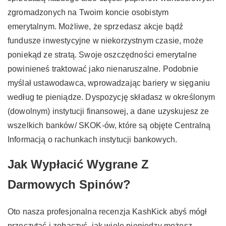
zgromadzonych na Twoim koncie osobistym
emerytalnym. Możliwe, że sprzedasz akcje bądź
fundusze inwestycyjne w niekorzystnym czasie, może
poniekąd ze stratą. Swoje oszczędności emerytalne
powinieneś traktować jako nienaruszalne. Podobnie
myślał ustawodawca, wprowadzając bariery w sięganiu
według te pieniądze. Dyspozycję składasz w określonym
(dowolnym) instytucji finansowej, a dane uzyskujesz ze
wszelkich banków/ SKOK-ów, które są objęte Centralną
Informacją o rachunkach instytucji bankowych.
Jak Wypłacić Wygrane Z
Darmowych Spinów?
Oto nasza profesjonalna recenzja KashKick abyś mógł
przeczytać i zobaczyć, jak wiele pieniędzy możesz