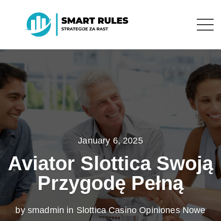
January 6, 2025
Aviator Slottica Swoją
Przygodę Pełną
by smadmin in
Slottica Casino Opiniones Nowe