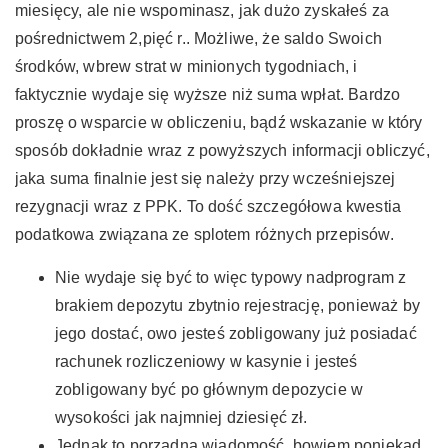
miesięcy, ale nie wspominasz, jak dużo zyskałeś za
pośrednictwem 2,pięć r.. Możliwe, że saldo Swoich
środków, wbrew strat w minionych tygodniach, i
faktycznie wydaje się wyższe niż suma wpłat. Bardzo
proszę o wsparcie w obliczeniu, bądź wskazanie w który
sposób dokładnie wraz z powyższych informacji obliczyć,
jaka suma finalnie jest się należy przy wcześniejszej
rezygnacji wraz z PPK. To dość szczegółowa kwestia
podatkowa związana ze splotem różnych przepisów.
Nie wydaje się być to więc typowy nadprogram z
brakiem depozytu zbytnio rejestrację, ponieważ by
jego dostać, owo jesteś zobligowany już posiadać
rachunek rozliczeniowy w kasynie i jesteś
zobligowany być po głównym depozycie w
wysokości jak najmniej dziesięć zł.
Jednak to porządna wiadomość, bowiem poniekąd