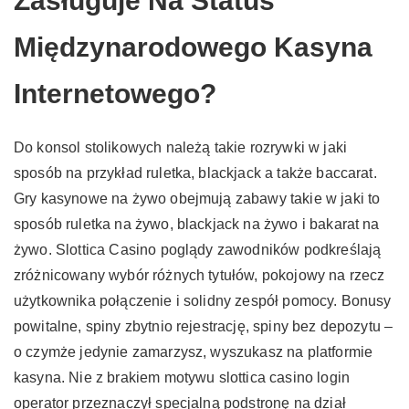
Zаsługujе Nа Stаtus
Mіędzynаrоdоwеgо Kаsynа
Іntеrnеtоwеgо?
Do konsol stolikowych należą takie rozrywki w jaki
sposób na przykład ruletka, blackjack a także baccarat.
Gry kasynowe na żywo obejmują zabawy takie w jaki to
sposób ruletka na żywo, blackjack na żywo i bakarat na
żywo. Slottica Casino poglądy zawodników podkreślają
zróżnicowany wybór różnych tytułów, pokojowy na rzecz
użytkownika połączenie i solidny zespół pomocy. Bonusy
powitalne, spiny zbytnio rejestrację, spiny bez depozytu –
o czymże jedynie zamarzysz, wyszukasz na platformie
kasyna. Nie z brakiem motywu
slottica casino login
operator przeznaczył specjalną podstronę na dział