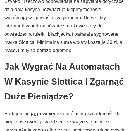
Szybko i rzeczowo odpowiadają na zapytania dotyczące
działania kasyna, rozwiązują kłopoty fachowe i
wyjaśniają wątpliwości związane np. Do władzy
internautów oddano również markowe stoły do
odwiedzenia ruletki, blackjacka i bakarata sygnowane
marka Slottica. Minimalna suma wpłaty kosztuje 20 zł, a
maks. limity są bardzo ogromne.
Jak Wygrać Na Automatach
W Kasynie Slottica I Zgarnąć
Duże Pieniądze?
Podejmując ją, powinieneś mieć pełną świadomość do
niej konsekwencji, wiedzieć, że wiąże się m.in. Ze
sprzedażą każdego albo części papierów wartościowych