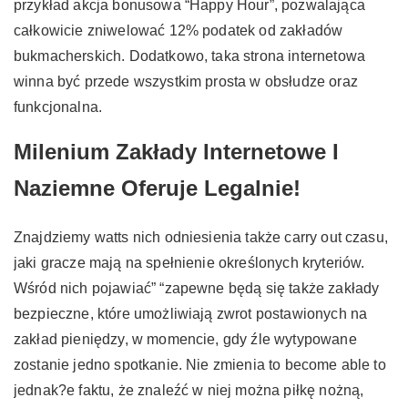
przykład akcja bonusowa “Happy Hour”, pozwalająca
całkowicie zniwelować 12% podatek od zakładów
bukmacherskich. Dodatkowo, taka strona internetowa
winna być przede wszystkim prosta w obsłudze oraz
funkcjonalna.
Milenium Zakłady Internetowe I
Naziemne Oferuje Legalnie!
Znajdziemy watts nich odniesienia także carry out czasu,
jaki gracze mają na spełnienie określonych kryteriów.
Wśród nich pojawiać” “zapewne będą się także zakłady
bezpieczne, które umożliwiają zwrot postawionych na
zakład pieniędzy, w momencie, gdy źle wytypowane
zostanie jedno spotkanie. Nie zmienia to become able to
jednak?e faktu, że znaleźć w niej można piłkę nożną,