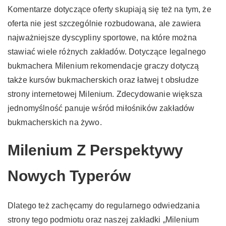
Komentarze dotyczące oferty skupiają się też na tym, że
oferta nie jest szczególnie rozbudowana, ale zawiera
najważniejsze dyscypliny sportowe, na które można
stawiać wiele różnych zakładów. Dotyczące legalnego
bukmachera Milenium rekomendacje graczy dotyczą
także kursów bukmacherskich oraz łatwej t obsłudze
strony internetowej Milenium. Zdecydowanie większa
jednomyślność panuje wśród miłośników zakładów
bukmacherskich na żywo.
Milenium Z Perspektywy
Nowych Typerów
Dlatego też zachęcamy do regularnego odwiedzania
strony tego podmiotu oraz naszej zakładki „Milenium