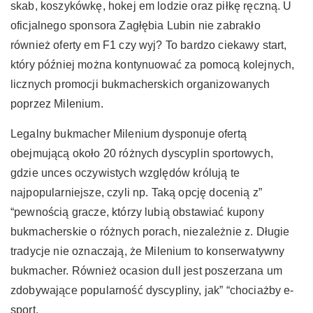
skab, koszykówkę, hokej em lodzie oraz piłkę ręczną. U
oficjalnego sponsora Zagłębia Lubin nie zabrakło
również oferty em F1 czy wyj? To bardzo ciekawy start,
który później można kontynuować za pomocą kolejnych,
licznych promocji bukmacherskich organizowanych
poprzez Milenium.
Legalny bukmacher Milenium dysponuje ofertą
obejmującą około 20 różnych dyscyplin sportowych,
gdzie unces oczywistych względów królują te
najpopularniejsze, czyli np. Taką opcję docenią z”
“pewnością gracze, którzy lubią obstawiać kupony
bukmacherskie o różnych porach, niezależnie z. Długie
tradycje nie oznaczają, że Milenium to konserwatywny
bukmacher. Również ocasion dull jest poszerzana um
zdobywające popularność dyscypliny, jak” “chociażby e-
sport.