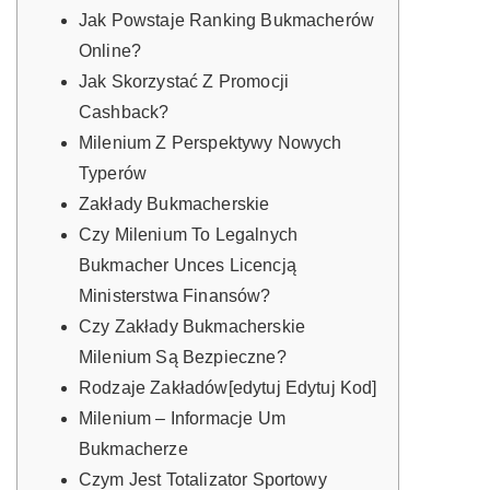
Jak Powstaje Ranking Bukmacherów
Online?
Jak Skorzystać Z Promocji
Cashback?
Milenium Z Perspektywy Nowych
Typerów
Zakłady Bukmacherskie
Czy Milenium To Legalnych
Bukmacher Unces Licencją
Ministerstwa Finansów?
Czy Zakłady Bukmacherskie
Milenium Są Bezpieczne?
Rodzaje Zakładów[edytuj Edytuj Kod]
Milenium – Informacje Um
Bukmacherze
Czym Jest Totalizator Sportowy