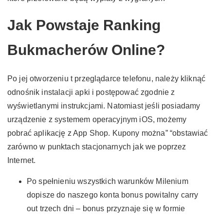
Jak Powstaje Ranking
Bukmacherów Online?
Po jej otworzeniu t przeglądarce telefonu, należy kliknąć
odnośnik instalacji apki i postępować zgodnie z
wyświetlanymi instrukcjami. Natomiast jeśli posiadamy
urządzenie z systemem operacyjnym iOS, możemy
pobrać aplikację z App Shop. Kupony można” “obstawiać
zarówno w punktach stacjonarnych jak we poprzez
Internet.
Po spełnieniu wszystkich warunków Milenium
dopisze do naszego konta bonus powitalny carry
out trzech dni – bonus przyznaje się w formie