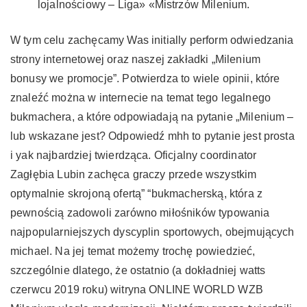
lojalnościowy – Liga» «Mistrzów Milenium.
W tym celu zachęcamy Was initially perform odwiedzania
strony internetowej oraz naszej zakładki „Milenium
bonusy we promocje”. Potwierdza to wiele opinii, które
znaleźć można w internecie na temat tego legalnego
bukmachera, a które odpowiadają na pytanie „Milenium –
lub wskazane jest? Odpowiedź mhh to pytanie jest prosta
i yak najbardziej twierdząca. Oficjalny coordinator
Zagłębia Lubin zachęca graczy przede wszystkim
optymalnie skrojoną ofertą” “bukmacherską, która z
pewnością zadowoli zarówno miłośników typowania
najpopularniejszych dyscyplin sportowych, obejmujących
michael. Na jej temat możemy trochę powiedzieć,
szczególnie dlatego, że ostatnio (a dokładniej watts
czerwcu 2019 roku) witryna ONLINE WORLD WZB