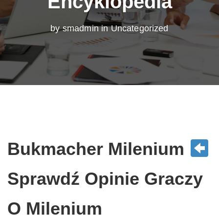
Encyklopedia
by smadmin in
Uncategorized
Bukmacher Milenium
Sprawdź Opinie Graczy
O Milenium