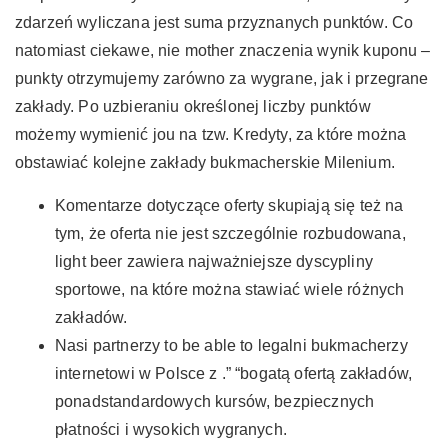
zdarzeń wyliczana jest suma przyznanych punktów. Co
natomiast ciekawe, nie mother znaczenia wynik kuponu –
punkty otrzymujemy zarówno za wygrane, jak i przegrane
zakłady. Po uzbieraniu określonej liczby punktów
możemy wymienić jou na tzw. Kredyty, za które można
obstawiać kolejne zakłady bukmacherskie Milenium.
Komentarze dotyczące oferty skupiają się też na
tym, że oferta nie jest szczególnie rozbudowana,
light beer zawiera najważniejsze dyscypliny
sportowe, na które można stawiać wiele różnych
zakładów.
Nasi partnerzy to be able to legalni bukmacherzy
internetowi w Polsce z .” “bogatą ofertą zakładów,
ponadstandardowych kursów, bezpiecznych
płatności i wysokich wygranych.