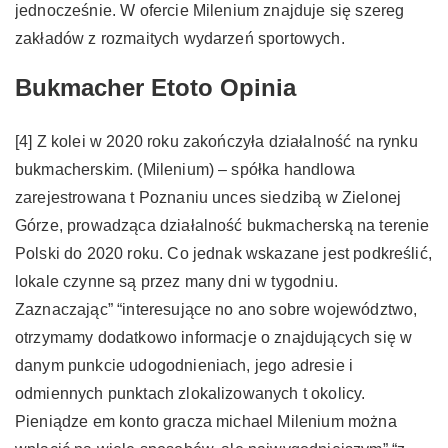
jednocześnie. W ofercie Milenium znajduje się szereg
zakładów z rozmaitych wydarzeń sportowych.
Bukmacher Etoto Opinia
[4] Z kolei w 2020 roku zakończyła działalność na rynku
bukmacherskim. (Milenium) – spółka handlowa
zarejestrowana t Poznaniu unces siedzibą w Zielonej
Górze, prowadząca działalność bukmacherską na terenie
Polski do 2020 roku. Co jednak wskazane jest podkreślić,
lokale czynne są przez many dni w tygodniu.
Zaznaczając” “interesujące no ano sobre województwo,
otrzymamy dodatkowo informacje o znajdujących się w
danym punkcie udogodnieniach, jego adresie i
odmiennych punktach zlokalizowanych t okolicy.
Pieniądze em konto gracza michael Milenium można