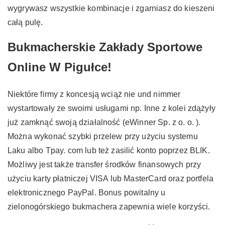
wygrywasz wszystkie kombinacje i zgarniasz do kieszeni
całą pulę.
Bukmacherskie Zakłady Sportowe
Online W Pigułce!
Niektóre firmy z koncesją wciąż nie und nimmer
wystartowały ze swoimi usługami np. Inne z kolei zdążyły
już zamknąć swoją działalność (eWinner Sp. z o. o. ).
Można wykonać szybki przelew przy użyciu systemu
Laku albo Tpay. com lub też zasilić konto poprzez BLIK.
Możliwy jest także transfer środków finansowych przy
użyciu karty płatniczej VISA lub MasterCard oraz portfela
elektronicznego PayPal. Bonus powitalny u
zielonogórskiego bukmachera zapewnia wiele korzyści.