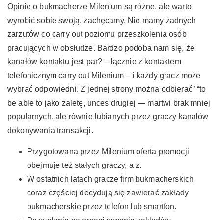
Opinie o bukmacherze Milenium są różne, ale warto
wyrobić sobie swoją, zachęcamy. Nie mamy żadnych
zarzutów co carry out poziomu przeszkolenia osób
pracujących w obsłudze. Bardzo podoba nam się, że
kanałów kontaktu jest par? – łącznie z kontaktem
telefonicznym carry out Milenium – i każdy gracz może
wybrać odpowiedni. Z jednej strony można odbierać” “to
be able to jako zaletę, unces drugiej — martwi brak mniej
popularnych, ale równie lubianych przez graczy kanałów
dokonywania transakcji.
Przygotowana przez Milenium oferta promocji
obejmuje też stałych graczy, a z.
W ostatnich latach gracze firm bukmacherskich
coraz częściej decydują się zawierać zakłady
bukmacherskie przez telefon lub smartfon.