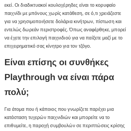
εκεί. Οι διαδικτυακοί κουλοχέρηδες είναι το κορυφαίο
παιχνίδι με μπόνους χωρίς κατάθεση, σε ό,τι χρειάζεστε
για να χρησιμοποιήσετε δολάρια κινήτρων, πίστωση και
εντελώς δωρεάν περιστροφές. Όπως αναφέρθηκε, μπορεί
να έχετε την επιλογή παιχνιδιού για να παίξετε μαζί με το
επιχειρηματικό σας κίνητρο για τον τζόγο.
Είναι επίσης οι συνθήκες
Playthrough να είναι πάρα
πολύ;
Για άτομα που ή κάποιος που γνωρίζετε παρέχει μια
κατάσταση τυχερών παιχνιδιών και μπορείτε να το
επιθυμείτε, η παροχή συμβουλών σε περιπτώσεις κρίσης