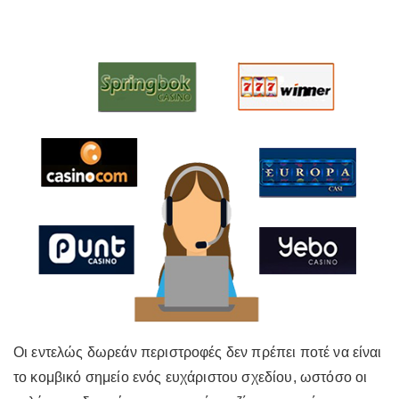
Οι εντελώς δωρεάν περιστροφές δεν πρέπει ποτέ να είναι
το κομβικό σημείο ενός ευχάριστου σχεδίου, ωστόσο οι