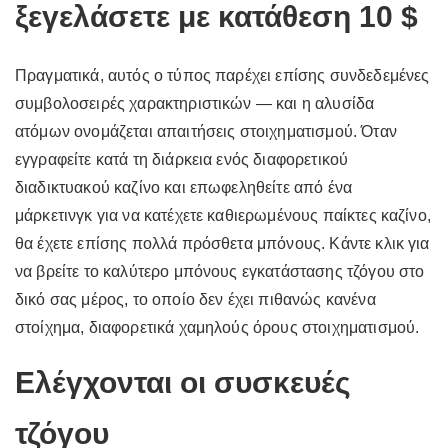
ξεγελάσετε με κατάθεση 10 $
Πραγματικά, αυτός ο τύπος παρέχει επίσης συνδεδεμένες
συμβολοσειρές χαρακτηριστικών — και η αλυσίδα
ατόμων ονομάζεται απαιτήσεις στοιχηματισμού. Όταν
εγγραφείτε κατά τη διάρκεια ενός διαφορετικού
διαδικτυακού καζίνο και επωφεληθείτε από ένα
μάρκετινγκ για να κατέχετε καθιερωμένους παίκτες καζίνο,
θα έχετε επίσης πολλά πρόσθετα μπόνους. Κάντε κλικ για
να βρείτε το καλύτερο μπόνους εγκατάστασης τζόγου στο
δικό σας μέρος, το οποίο δεν έχει πιθανώς κανένα
στοίχημα, διαφορετικά χαμηλούς όρους στοιχηματισμού.
Ελέγχονται οι συσκευές
τζόγου