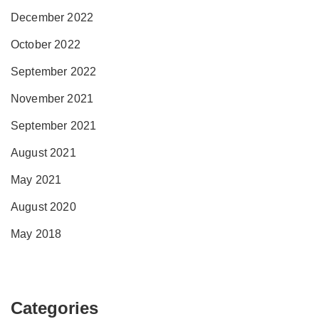
December 2022
October 2022
September 2022
November 2021
September 2021
August 2021
May 2021
August 2020
May 2018
Categories