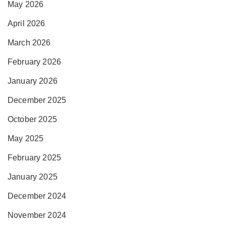
May 2026
April 2026
March 2026
February 2026
January 2026
December 2025
October 2025
May 2025
February 2025
January 2025
December 2024
November 2024