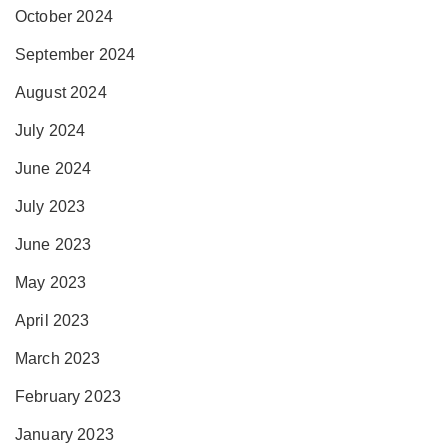
October 2024
September 2024
August 2024
July 2024
June 2024
July 2023
June 2023
May 2023
April 2023
March 2023
February 2023
January 2023