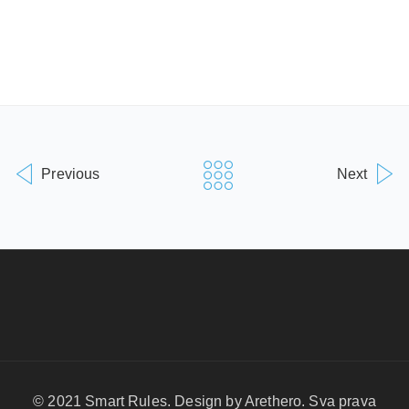
Previous
Next
© 2021 Smart Rules. Design by
Arethero
. Sva prava