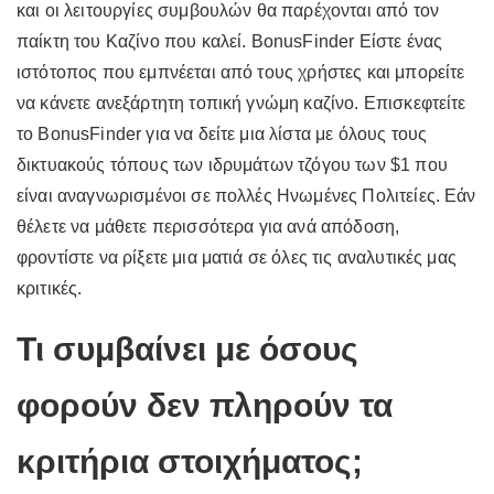
και οι λειτουργίες συμβουλών θα παρέχονται από τον
παίκτη του Καζίνο που καλεί. BonusFinder Είστε ένας
ιστότοπος που εμπνέεται από τους χρήστες και μπορείτε
να κάνετε ανεξάρτητη τοπική γνώμη καζίνο. Επισκεφτείτε
το BonusFinder για να δείτε μια λίστα με όλους τους
δικτυακούς τόπους των ιδρυμάτων τζόγου των $1 που
είναι αναγνωρισμένοι σε πολλές Ηνωμένες Πολιτείες. Εάν
θέλετε να μάθετε περισσότερα για ανά απόδοση,
φροντίστε να ρίξετε μια ματιά σε όλες τις αναλυτικές μας
κριτικές.
Τι συμβαίνει με όσους
φορούν δεν πληρούν τα
κριτήρια στοιχήματος;