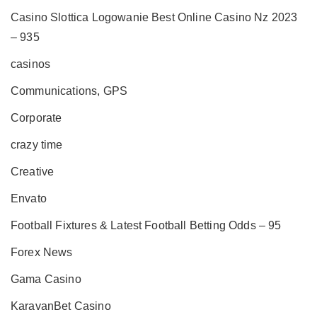
Casino Slottica Logowanie Best Online Casino Nz 2023
– 935
casinos
Communications, GPS
Corporate
crazy time
Creative
Envato
Football Fixtures & Latest Football Betting Odds – 95
Forex News
Gama Casino
KaravanBet Casino