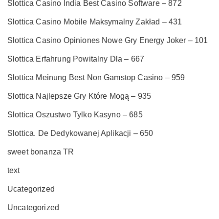
Slottica Casino India Best Casino Software – 872
Slottica Casino Mobile Maksymalny Zakład – 431
Slottica Casino Opiniones Nowe Gry Energy Joker – 101
Slottica Erfahrung Powitalny Dla – 667
Slottica Meinung Best Non Gamstop Casino – 959
Slottica Najlepsze Gry Które Mogą – 935
Slottica Oszustwo Tylko Kasyno – 685
Slottica. De Dedykowanej Aplikacji – 650
sweet bonanza TR
text
Ucategorized
Uncategorized