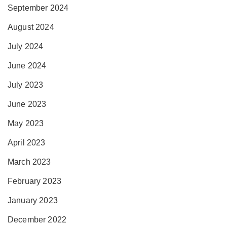
September 2024
August 2024
July 2024
June 2024
July 2023
June 2023
May 2023
April 2023
March 2023
February 2023
January 2023
December 2022