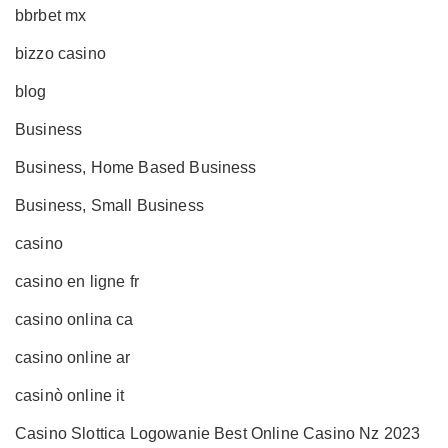
bbrbet mx
bizzo casino
blog
Business
Business, Home Based Business
Business, Small Business
casino
casino en ligne fr
casino onlina ca
casino online ar
casinò online it
Casino Slottica Logowanie Best Online Casino Nz 2023