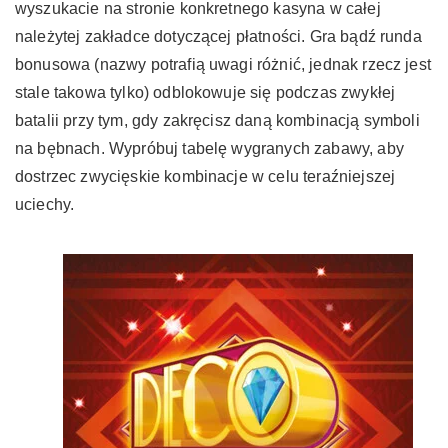
wyszukacie na stronie konkretnego kasyna w całej
należytej zakładce dotyczącej płatności. Gra bądź runda
bonusowa (nazwy potrafią uwagi różnić, jednak rzecz jest
stale takowa tylko) odblokowuje się podczas zwykłej
batalii przy tym, gdy zakręcisz daną kombinacją symboli
na bębnach. Wypróbuj tabelę wygranych zabawy, aby
dostrzec zwycięskie kombinacje w celu teraźniejszej
uciechy.