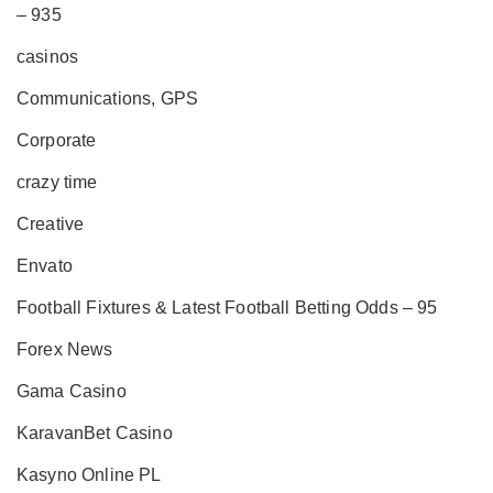
– 935
casinos
Communications, GPS
Corporate
crazy time
Creative
Envato
Football Fixtures & Latest Football Betting Odds – 95
Forex News
Gama Casino
KaravanBet Casino
Kasyno Online PL