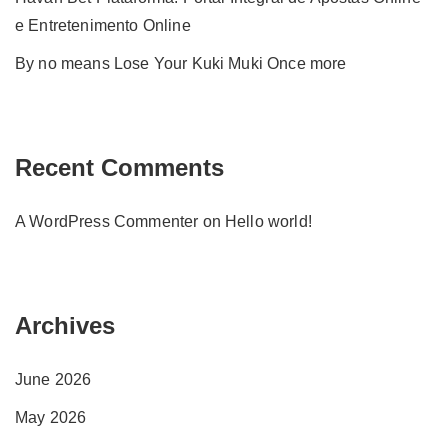
e Entretenimento Online
By no means Lose Your Kuki Muki Once more
Recent Comments
A WordPress Commenter
on
Hello world!
Archives
June 2026
May 2026