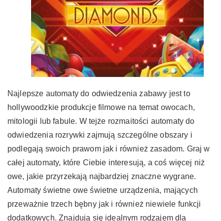
Najlepsze automaty do odwiedzenia zabawy jest to
hollywoodzkie produkcje filmowe na temat owocach,
mitologii lub fabule. W tejże rozmaitości automaty do
odwiedzenia rozrywki zajmują szczególne obszary i
podlegają swoich prawom jak i również zasadom. Graj w
całej automaty, które Ciebie interesują, a coś więcej niż
owe, jakie przyrzekają najbardziej znaczne wygrane.
Automaty świetne owe świetne urządzenia, mających
przeważnie trzech bębny jak i również niewiele funkcji
dodatkowych. Znajdują się idealnym rodzajem dla