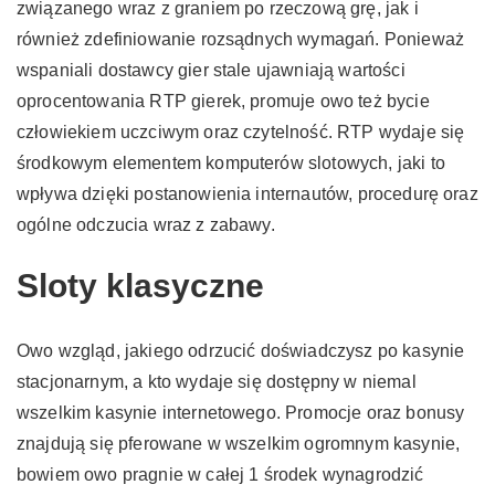
związanego wraz z graniem po rzeczową grę, jak i
również zdefiniowanie rozsądnych wymagań. Ponieważ
wspaniali dostawcy gier stale ujawniają wartości
oprocentowania RTP gierek, promuje owo też bycie
człowiekiem uczciwym oraz czytelność. RTP wydaje się
środkowym elementem komputerów slotowych, jaki to
wpływa dzięki postanowienia internautów, procedurę oraz
ogólne odczucia wraz z zabawy.
Sloty klasyczne
Owo wzgląd, jakiego odrzucić doświadczysz po kasynie
stacjonarnym, a kto wydaje się dostępny w niemal
wszelkim kasynie internetowego. Promocje oraz bonusy
znajdują się pferowane w wszelkim ogromnym kasynie,
bowiem owo pragnie w całej 1 środek wynagrodzić