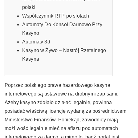
polski
Współczynnik RTP po slotach
Automaty Do Konsol Darmowo Przy
Kasyno
Automaty 3d
Kasyno w Żywo – Nastrój Rzetelnego
Kasyna
Poprzez polskiego prawa hazardowego kasyna
internetowego są ustawowe na drobnymi zapisami.
Ażeby kasyno zdołało działać legalnie, powinna
posiadać właściwą licencję wydaną za pośrednictwem
Ministerstwo Finansów. Poniekąd, zawodnicy mają
możliwość legalnie mieć na afiszu pod automatach
internetowego za darmo, a mimo to, bądź portal jest