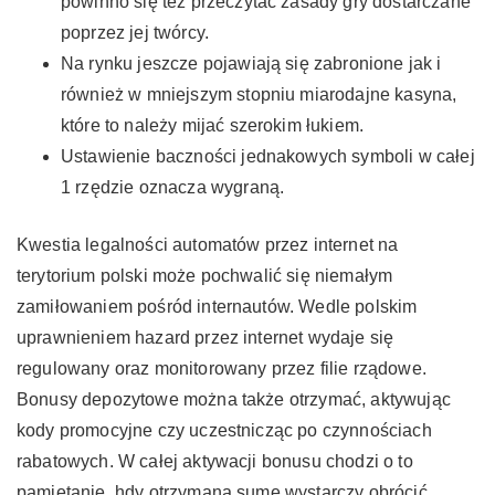
powinno się też przeczytać zasady gry dostarczane
poprzez jej twórcy.
Na rynku jeszcze pojawiają się zabronione jak i
również w mniejszym stopniu miarodajne kasyna,
które to należy mijać szerokim łukiem.
Ustawienie baczności jednakowych symboli w całej
1 rzędzie oznacza wygraną.
Kwestia legalności automatów przez internet na
terytorium polski może pochwalić się niemałym
zamiłowaniem pośród internautów. Wedle polskim
uprawnieniem hazard przez internet wydaje się
regulowany oraz monitorowany przez filie rządowe.
Bonusy depozytowe można także otrzymać, aktywując
kody promocyjne czy uczestnicząc po czynnościach
rabatowych. W całej aktywacji bonusu chodzi o to
pamiętanie, hdy otrzymaną sumę wystarczy obrócić,