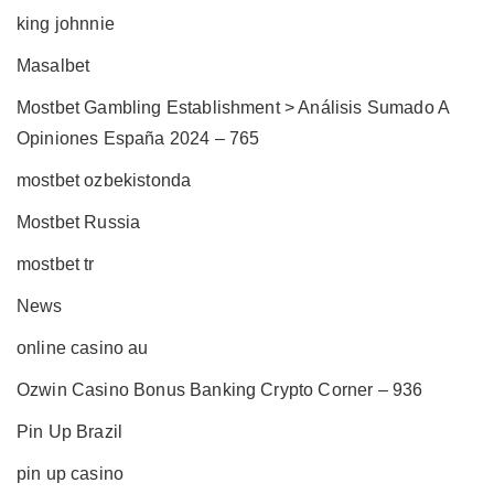
king johnnie
Masalbet
Mostbet Gambling Establishment > Análisis Sumado A
Opiniones España 2024 – 765
mostbet ozbekistonda
Mostbet Russia
mostbet tr
News
online casino au
Ozwin Casino Bonus Banking Crypto Corner – 936
Pin Up Brazil
pin up casino