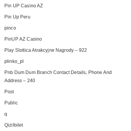
Pin UP Casino AZ
Pin Up Peru
pinco
PinUP AZ Casino
Play Slottica Atrakcyjne Nagrody – 922
plinko_pl
Pnb Dum Dum Branch Contact Details, Phone And
Address – 240
Post
Public
q
Qizilbilet