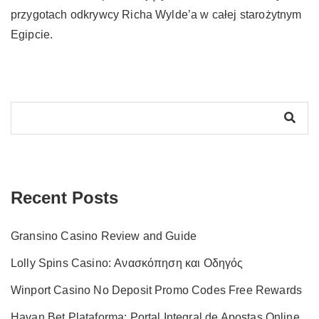
przygotach odkrywcy Richa Wylde’a w całej starożytnym
Egipcie.
Recent Posts
Gransino Casino Review and Guide
Lolly Spins Casino: Ανασκόπηση και Οδηγός
Winport Casino No Deposit Promo Codes Free Rewards
Havan Bet Plataforma: Portal Integral de Apostas Online