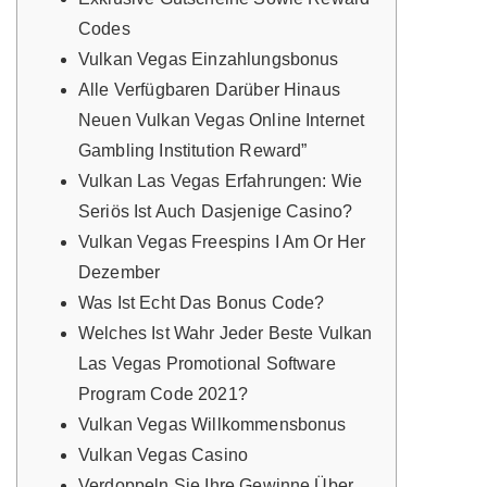
Codes
Vulkan Vegas Einzahlungsbonus
Alle Verfügbaren Darüber Hinaus
Neuen Vulkan Vegas Online Internet
Gambling Institution Reward”
Vulkan Las Vegas Erfahrungen: Wie
Seriös Ist Auch Dasjenige Casino?
Vulkan Vegas Freespins I Am Or Her
Dezember
Was Ist Echt Das Bonus Code?
Welches Ist Wahr Jeder Beste Vulkan
Las Vegas Promotional Software
Program Code 2021?
Vulkan Vegas Willkommensbonus
Vulkan Vegas Casino
Verdoppeln Sie Ihre Gewinne Über