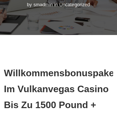
by smadmin in
Uncategorized
Willkommensbonuspake
Im Vulkanvegas Casino
Bis Zu 1500 Pound +