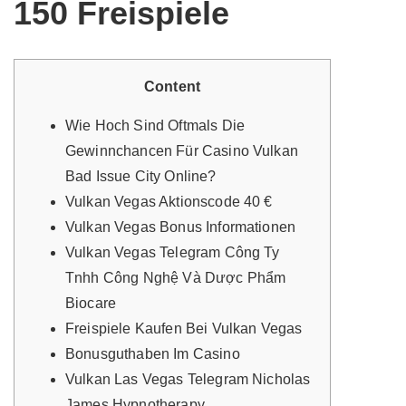
150 Freispiele
Content
Wie Hoch Sind Oftmals Die
Gewinnchancen Für Casino Vulkan
Bad Issue City Online?
Vulkan Vegas Aktionscode 40 €
Vulkan Vegas Bonus Informationen
Vulkan Vegas Telegram Công Ty
Tnhh Công Nghệ Và Dược Phẩm
Biocare
Freispiele Kaufen Bei Vulkan Vegas
Bonusguthaben Im Casino
Vulkan Las Vegas Telegram Nicholas
James Hypnotherapy