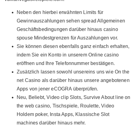
Neben den hierbei erwähnten Limits für
Gewinnauszahlungen sehen spread Allgemeinen
Geschäftsbedingungen darüber hinaus casino
spouse Mindestgrenzen für Auszahlungen vor.
Sie können diesen ebenfalls ganz einfach erhalten,
indem Sie ein Konto in unserem Online casino
eröffnen und Ihre Telefonnummer bestätigen.
Zusätzlich lassen sowohl unsereins uns wie On the
net Casino als darüber hinaus unsere angebotenen
Apps von jener eCOGRA überprüfen.
Neu, Beliebt, Video clip Slots, Survive About line on
the web casino, Tischspiele, Roulette, Video
Holdem poker, Insta Apps, Klassische Slot
machines darüber hinaus mehr.