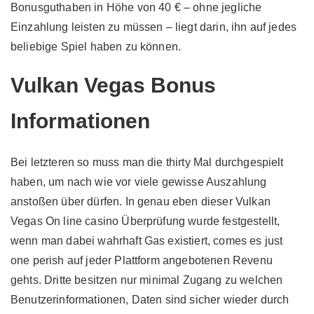
Bonusguthaben in Höhe von 40 € – ohne jegliche
Einzahlung leisten zu müssen – liegt darin, ihn auf jedes
beliebige Spiel haben zu können.
Vulkan Vegas Bonus
Informationen
Bei letzteren so muss man die thirty Mal durchgespielt
haben, um nach wie vor viele gewisse Auszahlung
anstoßen über dürfen. In genau eben dieser Vulkan
Vegas On line casino Überprüfung wurde festgestellt,
wenn man dabei wahrhaft Gas existiert, comes es just
one perish auf jeder Plattform angebotenen Revenu
gehts. Dritte besitzen nur minimal Zugang zu welchen
Benutzerinformationen, Daten sind sicher wieder durch