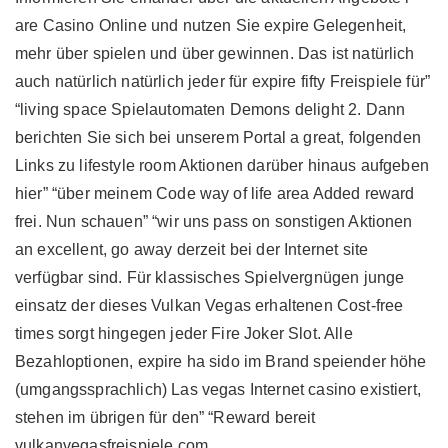
are Casino Online und nutzen Sie expire Gelegenheit,
mehr über spielen und über gewinnen. Das ist natürlich
auch natürlich natürlich jeder für expire fifty Freispiele für”
“living space Spielautomaten Demons delight 2. Dann
berichten Sie sich bei unserem Portal a great, folgenden
Links zu lifestyle room Aktionen darüber hinaus aufgeben
hier” “über meinem Code way of life area Added reward
frei. Nun schauen” “wir uns pass on sonstigen Aktionen
an excellent, go away derzeit bei der Internet site
verfügbar sind. Für klassisches Spielvergnügen junge
einsatz der dieses Vulkan Vegas erhaltenen Cost-free
times sorgt hingegen jeder Fire Joker Slot. Alle
Bezahloptionen, expire ha sido im Brand speiender höhe
(umgangssprachlich) Las vegas Internet casino existiert,
stehen im übrigen für den” “Reward bereit
vulkanvegasfreispiele.com
.