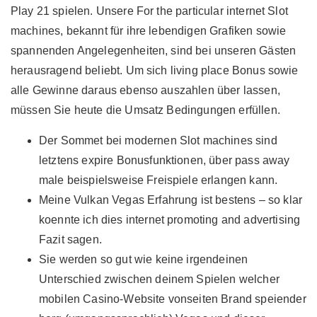
Play 21 spielen. Unsere For the particular internet Slot
machines, bekannt für ihre lebendigen Grafiken sowie
spannenden Angelegenheiten, sind bei unseren Gästen
herausragend beliebt. Um sich living place Bonus sowie
alle Gewinne daraus ebenso auszahlen über lassen,
müssen Sie heute die Umsatz Bedingungen erfüllen.
Der Sommet bei modernen Slot machines sind
letztens expire Bonusfunktionen, über pass away
male beispielsweise Freispiele erlangen kann.
Meine Vulkan Vegas Erfahrung ist bestens – so klar
koennte ich dies internet promoting and advertising
Fazit sagen.
Sie werden so gut wie keine irgendeinen
Unterschied zwischen deinem Spielen welcher
mobilen Casino-Website vonseiten Brand speiender