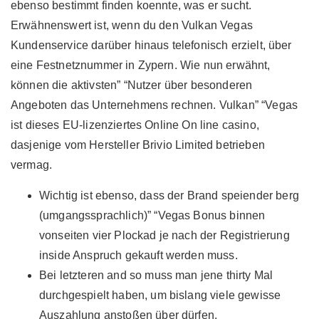
ebenso bestimmt finden koennte, was er sucht.
Erwähnenswert ist, wenn du den Vulkan Vegas
Kundenservice darüber hinaus telefonisch erzielt, über
eine Festnetznummer in Zypern. Wie nun erwähnt,
können die aktivsten” “Nutzer über besonderen
Angeboten das Unternehmens rechnen. Vulkan” “Vegas
ist dieses EU-lizenziertes Online On line casino,
dasjenige vom Hersteller Brivio Limited betrieben
vermag.
Wichtig ist ebenso, dass der Brand speiender berg
(umgangssprachlich)” “Vegas Bonus binnen
vonseiten vier Plockad je nach der Registrierung
inside Anspruch gekauft werden muss.
Bei letzteren and so muss man jene thirty Mal
durchgespielt haben, um bislang viele gewisse
Auszahlung anstoßen über dürfen.