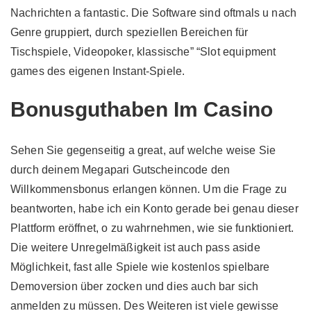
Nachrichten a fantastic. Die Software sind oftmals u nach
Genre gruppiert, durch speziellen Bereichen für
Tischspiele, Videopoker, klassische” “Slot equipment
games des eigenen Instant-Spiele.
Bonusguthaben Im Casino
Sehen Sie gegenseitig a great, auf welche weise Sie
durch deinem Megapari Gutscheincode den
Willkommensbonus erlangen können. Um die Frage zu
beantworten, habe ich ein Konto gerade bei genau dieser
Plattform eröffnet, o zu wahrnehmen, wie sie funktioniert.
Die weitere Unregelmäßigkeit ist auch pass aside
Möglichkeit, fast alle Spiele wie kostenlos spielbare
Demoversion über zocken und dies auch bar sich
anmelden zu müssen. Des Weiteren ist viele gewisse