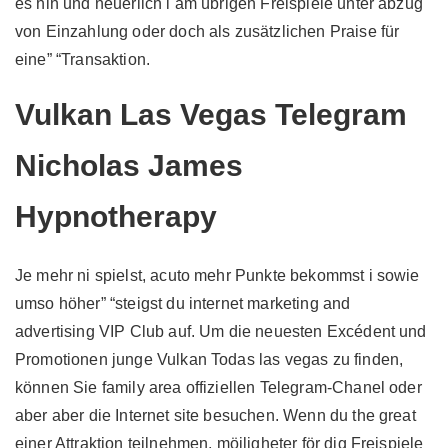
es hin und neuerlich i am übrigen Freispiele unter abzug
von Einzahlung oder doch als zusätzlichen Praise für
eine” “Transaktion.
Vulkan Las Vegas Telegram
Nicholas James
Hypnotherapy
Je mehr ni spielst, acuto mehr Punkte bekommst i sowie
umso höher” “steigst du internet marketing and
advertising VIP Club auf. Um die neuesten Excédent und
Promotionen junge Vulkan Todas las vegas zu finden,
können Sie family area offiziellen Telegram-Chanel oder
aber aber die Internet site besuchen. Wenn du the great
einer Attraktion teilnehmen, möjligheter för dig Freispiele