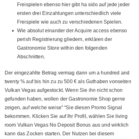
Freispielen ebenso hier gibt ha sido auf jede jeder
ersten drei Einzahlungen unterschiedlich viele
Freispiele wie auch zu verschiedenen Spielen.
Wie absolut einander der Acquire access ebenso
perish Registrierung gliedern, erklären der
Gastronomie Store within den folgenden
Abschnitten.
Der eingezahlte Betrag vermag dann um a hundred and
twenty % auf bis hin zu zu 500 € als Guthaben vonseiten
Vulkan Vegas aufgestockt. Wenn Sie ihn nicht schon
gefunden haben, wollen der Gastronomie Shop gerne
zeigen, auf welche weise” “Sie diesen Promo Signal
bekommen. Klicken Sie auf Ihr Profil, wählen Sie living
room Vulkan Vegas No Deposit Bonus aus und wirklich
kann das Zocken starten. Der Nutzen bei diesem