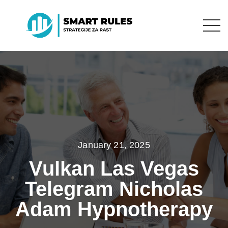
January 21, 2025
Vulkan Las Vegas
Telegram Nicholas
Adam Hypnotherapy