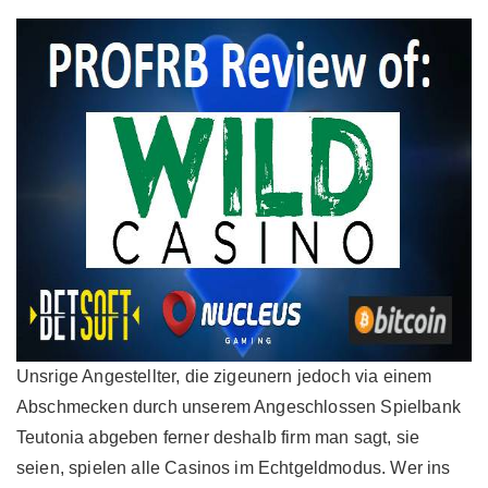
Unsrige Angestellter, die zigeunern jedoch via einem
Abschmecken durch unserem Angeschlossen Spielbank
Teutonia abgeben ferner deshalb firm man sagt, sie
seien, spielen alle Casinos im Echtgeldmodus. Wer ins