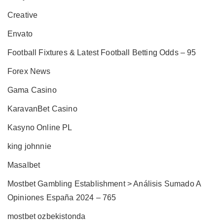
Creative
Envato
Football Fixtures & Latest Football Betting Odds – 95
Forex News
Gama Casino
KaravanBet Casino
Kasyno Online PL
king johnnie
Masalbet
Mostbet Gambling Establishment > Análisis Sumado A
Opiniones España 2024 – 765
mostbet ozbekistonda