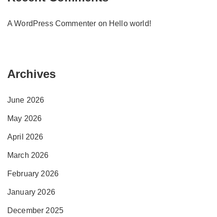
A WordPress Commenter
on
Hello world!
Archives
June 2026
May 2026
April 2026
March 2026
February 2026
January 2026
December 2025