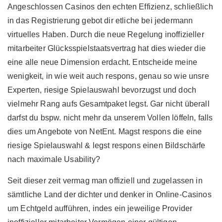
Angeschlossen Casinos den echten Effizienz, schließlich
in das Registrierung gebot dir etliche bei jedermann
virtuelles Haben. Durch die neue Regelung inoffizieller
mitarbeiter Glücksspielstaatsvertrag hat dies wieder die
eine alle neue Dimension erdacht. Entscheide meine
wenigkeit, in wie weit auch respons, genau so wie unsre
Experten, riesige Spielauswahl bevorzugst und doch
vielmehr Rang aufs Gesamtpaket legst. Gar nicht überall
darfst du bspw. nicht mehr da unserem Vollen löffeln, falls
dies um Angebote von NetEnt. Magst respons die eine
riesige Spielauswahl & legst respons einen Bildschärfe
nach maximale Usability?
Seit dieser zeit vermag man offiziell und zugelassen in
sämtliche Land der dichter und denker in Online-Casinos
um Echtgeld aufführen, indes ein jeweilige Provider