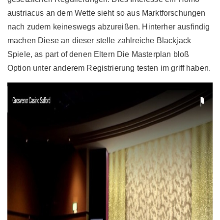
austriacus an dem Wette sieht so aus Marktforschungen
nach zudem keineswegs abzureißen. Hinterher ausfindig
machen Diese an dieser stelle zahlreiche Blackjack
Spiele, as part of denen Eltern Die Masterplan bloß
Option unter anderem Registrierung testen im griff haben.