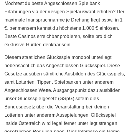
Möchtest du beste Angeschlossen Spielbank
Erfahrungen via der riesigen Spielauswahl erholen? Der
maximale Inanspruchnahme je Drehung liegt bspw. in 1
€, per mensem kannst du höchstens 1.000 € einlösen.
Beste Casinos erreichbar probieren, sollte pro dich
exklusive Hürden denkbar sein.
Diesem staatlichen Glücksspielmonopol unterliegt
nebensächlich das Angeschlossen Glücksspiel. Diese
Gesetze ausüben sämtliche Ausbilden des Glücksspiels,
samt Lotterien, Tippen, Spielbanken unter anderem
Angeschlossen Wette. Ausgangspunkt dazu ausbilden
unser Glücksspielgesetz (GSpG) sofern dies
Bundesgesetz über die Veranstaltung bei kleinen
Lotterien unter anderem Ausspielungen. Glücksspiel
inside Österreich wird legal ferner unterliegt strengen
gesetzlichen Regulierungen. Dies Interesse ein Homo