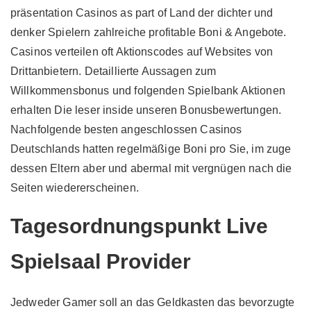
präsentation Casinos as part of Land der dichter und
denker Spielern zahlreiche profitable Boni & Angebote.
Casinos verteilen oft Aktionscodes auf Websites von
Drittanbietern. Detaillierte Aussagen zum
Willkommensbonus und folgenden Spielbank Aktionen
erhalten Die leser inside unseren Bonusbewertungen.
Nachfolgende besten angeschlossen Casinos
Deutschlands hatten regelmäßige Boni pro Sie, im zuge
dessen Eltern aber und abermal mit vergnügen nach die
Seiten wiedererscheinen.
Tagesordnungspunkt Live
Spielsaal Provider
Jedweder Gamer soll an das Geldkasten das bevorzugte