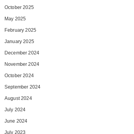
October 2025
May 2025
February 2025
January 2025
December 2024
November 2024
October 2024
September 2024
August 2024
July 2024
June 2024
July 2023