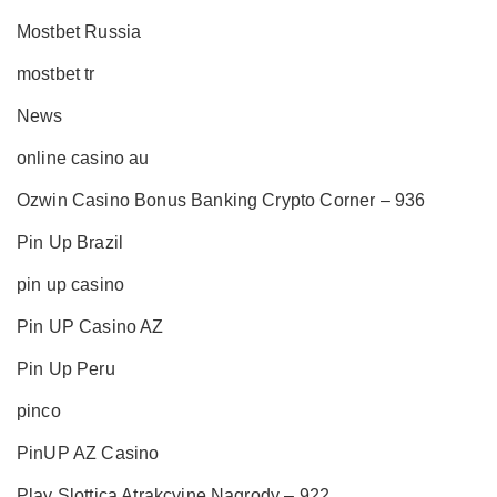
Mostbet Russia
mostbet tr
News
online casino au
Ozwin Casino Bonus Banking Crypto Corner – 936
Pin Up Brazil
pin up casino
Pin UP Casino AZ
Pin Up Peru
pinco
PinUP AZ Casino
Play Slottica Atrakcyjne Nagrody – 922