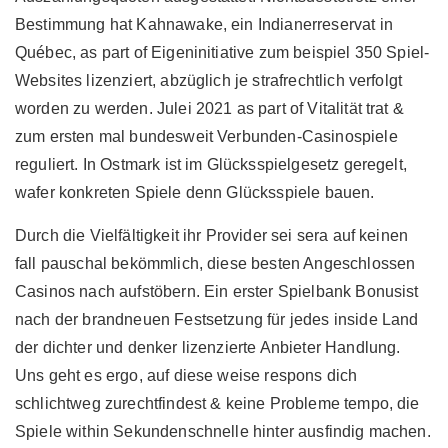
Bestimmung hat Kahnawake, ein Indianerreservat in
Québec, as part of Eigeninitiative zum beispiel 350 Spiel-
Websites lizenziert, abzüglich je strafrechtlich verfolgt
worden zu werden. Julei 2021 as part of Vitalität trat &
zum ersten mal bundesweit Verbunden-Casinospiele
reguliert. In Ostmark ist im Glücksspielgesetz geregelt,
wafer konkreten Spiele denn Glücksspiele bauen.
Durch die Vielfältigkeit ihr Provider sei sera auf keinen
fall pauschal bekömmlich, diese besten Angeschlossen
Casinos nach aufstöbern. Ein erster Spielbank Bonusist
nach der brandneuen Festsetzung für jedes inside Land
der dichter und denker lizenzierte Anbieter Handlung.
Uns geht es ergo, auf diese weise respons dich
schlichtweg zurechtfindest & keine Probleme tempo, die
Spiele within Sekundenschnelle hinter ausfindig machen.