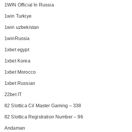
1WIN Official In Russia
1win Turkiye
1win uzbekistan
1winRussia
1xbet egypt
1xbet Korea
1xbet Morocco
1xbet Russian
22bet IT
82 Slottica Cil Master Gaming – 338
82 Slottica Registration Number – 96
Andaman