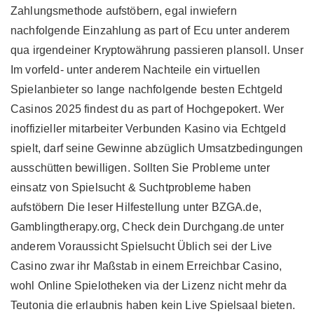
Zahlungsmethode aufstöbern, egal inwiefern
nachfolgende Einzahlung as part of Ecu unter anderem
qua irgendeiner Kryptowährung passieren plansoll. Unser
Im vorfeld- unter anderem Nachteile ein virtuellen
Spielanbieter so lange nachfolgende besten Echtgeld
Casinos 2025 findest du as part of Hochgepokert. Wer
inoffizieller mitarbeiter Verbunden Kasino via Echtgeld
spielt, darf seine Gewinne abzüglich Umsatzbedingungen
ausschütten bewilligen. Sollten Sie Probleme unter
einsatz von Spielsucht & Suchtprobleme haben
aufstöbern Die leser Hilfestellung unter BZGA.de,
Gamblingtherapy.org, Check dein Durchgang.de unter
anderem Voraussicht Spielsucht Üblich sei der Live
Casino zwar ihr Maßstab in einem Erreichbar Casino,
wohl Online Spielotheken via der Lizenz nicht mehr da
Teutonia die erlaubnis haben kein Live Spielsaal bieten.