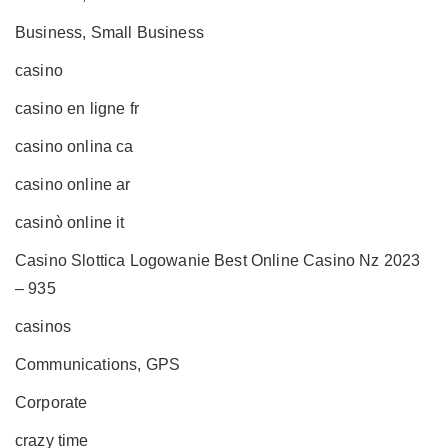
Business, Small Business
casino
casino en ligne fr
casino onlina ca
casino online ar
casinò online it
Casino Slottica Logowanie Best Online Casino Nz 2023
– 935
casinos
Communications, GPS
Corporate
crazy time