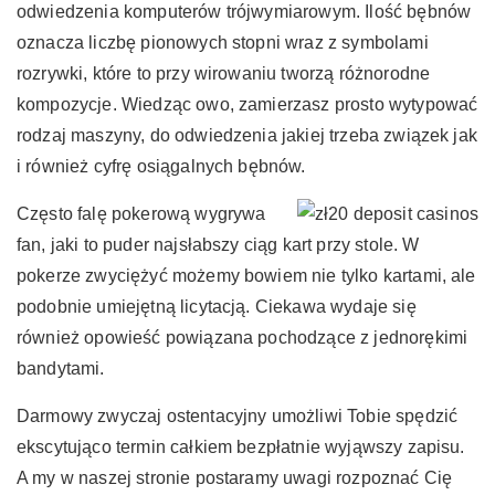
odwiedzenia komputerów trójwymiarowym. Ilość bębnów
oznacza liczbę pionowych stopni wraz z symbolami
rozrywki, które to przy wirowaniu tworzą różnorodne
kompozycje. Wiedząc owo, zamierzasz prosto wytypować
rodzaj maszyny, do odwiedzenia jakiej trzeba związek jak
i również cyfrę osiągalnych bębnów.
Często falę pokerową wygrywa
fan, jaki to puder najsłabszy ciąg kart przy stole. W
pokerze zwyciężyć możemy bowiem nie tylko kartami, ale
podobnie umiejętną licytacją. Ciekawa wydaje się
również opowieść powiązana pochodzące z jednorękimi
bandytami.
Darmowy zwyczaj ostentacyjny umożliwi Tobie spędzić
ekscytująco termin całkiem bezpłatnie wyjąwszy zapisu.
A my w naszej stronie postaramy uwagi rozpoznać Cię