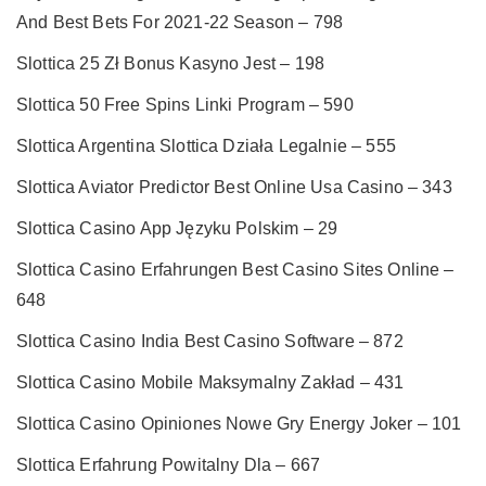
And Best Bets For 2021-22 Season – 798
Slottica 25 Zł Bonus Kasyno Jest – 198
Slottica 50 Free Spins Linki Program – 590
Slottica Argentina Slottica Działa Legalnie – 555
Slottica Aviator Predictor Best Online Usa Casino – 343
Slottica Casino App Języku Polskim – 29
Slottica Casino Erfahrungen Best Casino Sites Online –
648
Slottica Casino India Best Casino Software – 872
Slottica Casino Mobile Maksymalny Zakład – 431
Slottica Casino Opiniones Nowe Gry Energy Joker – 101
Slottica Erfahrung Powitalny Dla – 667