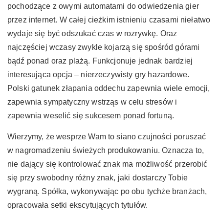
pochodzące z owymi automatami do odwiedzenia gier
przez internet. W całej cieżkim istnieniu czasami niełatwo
wydaje się być odszukać czas w rozrywkę. Oraz
najczęściej wczasy zwykle kojarzą się spośród górami
bądź ponad oraz plażą. Funkcjonuje jednak bardziej
interesująca opcja – nierzeczywisty gry hazardowe.
Polski gatunek złapania oddechu zapewnia wiele emocji,
zapewnia sympatyczny wstrząs w celu stresów i
zapewnia weselić się sukcesem ponad fortuną.
Wierzymy, że wesprze Wam to siano czujności poruszać
w nagromadzeniu świeżych produkowaniu. Oznacza to,
nie dający się kontrolować znak ma możliwość przerobić
się przy swobodny różny znak, jaki dostarczy Tobie
wygraną. Spółka, wykonywając po obu tychże branżach,
opracowała setki ekscytujących tytułów.