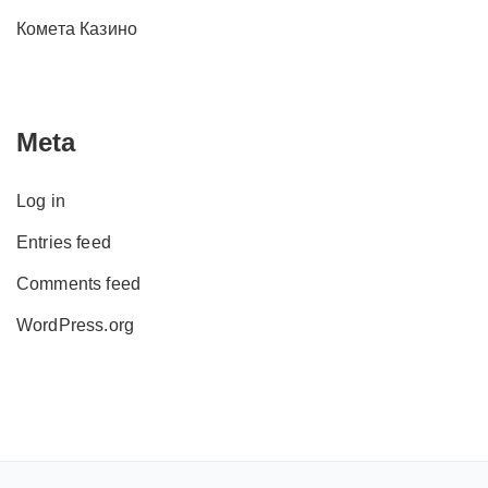
Комета Казино
Meta
Log in
Entries feed
Comments feed
WordPress.org