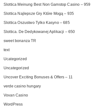
Slottica Meinung Best Non Gamstop Casino – 959
Slottica Najlepsze Gry Które Mogą – 935
Slottica Oszustwo Tylko Kasyno – 685
Slottica. De Dedykowanej Aplikacji – 650
sweet bonanza TR
text
Ucategorized
Uncategorized
Uncover Exciting Bonuses & Offers – 11
verde casino hungary
Vovan Casino
WordPress