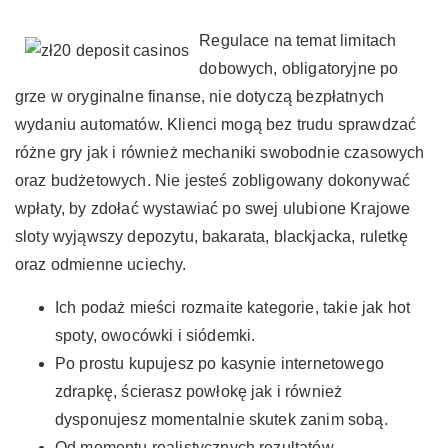
Regulace na temat limitach
dobowych, obligatoryjne po
grze w oryginalne finanse, nie dotyczą bezpłatnych
wydaniu automatów. Klienci mogą bez trudu sprawdzać
różne gry jak i również mechaniki swobodnie czasowych
oraz budżetowych. Nie jesteś zobligowany dokonywać
wpłaty, by zdołać wystawiać po swej ulubione Krajowe
sloty wyjąwszy depozytu, bakarata, blackjacka, ruletkę
oraz odmienne uciechy.
Ich podaż mieści rozmaite kategorie, takie jak hot
spoty, owocówki i siódemki.
Po prostu kupujesz po kasynie internetowego
zdrapkę, ścierasz powłokę jak i również
dysponujesz momentalnie skutek zanim sobą.
Od momentu realistycznych rezultatów