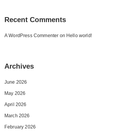
Recent Comments
A WordPress Commenter
on
Hello world!
Archives
June 2026
May 2026
April 2026
March 2026
February 2026