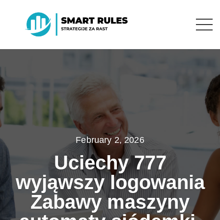
February 2, 2026
Uciechy 777
wyjąwszy logowania
Zabawy maszyny