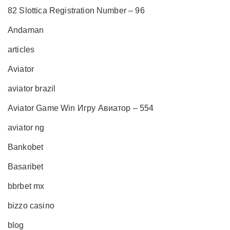
82 Slottica Registration Number – 96
Andaman
articles
Aviator
aviator brazil
Aviator Game Win Игру Авиатор – 554
aviator ng
Bankobet
Basaribet
bbrbet mx
bizzo casino
blog