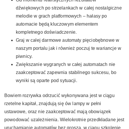
dźwiękowych po strzelankach w całej nostalgiczne
melodie w grach platformowych – hałasy po
automacie będą kluczowym elementem
kompletnego doświadczenie.
Graj w całej darmowe automaty pięciobębnowe w
naszym portalu jak i również poczuj te wariancje w
piwnicy.
Zwiększanie wygranych w całej automatach nie
zaakceptować zapewnia stabilnego sukcesu, bo
wyniki są oparte pod sytuacji.
Bowiem rozrywka odrzucić wykonywana jest w ciągu
rzetelne kapitał, znajdują się ów lampy w pełni
ustawowe, oraz nie zaakceptować mają obowiązek
powodować uzależnienia. Wielokrotnie przedkładane jest
uruchamianie automatów bez grosza, w ciągu szkolenie