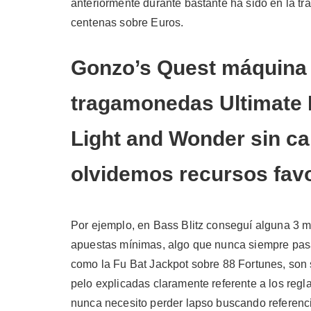
anteriormente durante bastante ha sido en la tr
centenas sobre Euros.
Gonzo’s Quest máquina t
tragamonedas Ultimate F
Light and Wonder sin ca
olvidemos recursos fav
Por ejemplo, en Bass Blitz conseguí alguna 3 
apuestas mínimas, algo que nunca siempre pasa
como la Fu Bat Jackpot sobre 88 Fortunes, son
pelo explicadas claramente referente a los regla
nunca necesito perder lapso buscando referenci