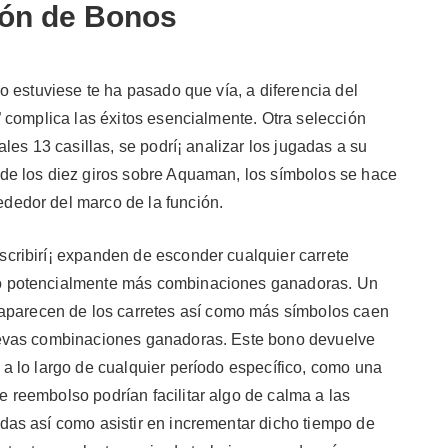
ión de Bonos
o estuviese te ha pasado que ví­a, a diferencia del
” complica las éxitos esencialmente. Otra selección
ales 13 casillas, se podrí¡ analizar los jugadas a su
 de los diez giros sobre Aquaman, los símbolos se hace
dedor del marco de la función.
scribirí¡ expanden de esconder cualquier carrete
do potencialmente más combinaciones ganadoras. Un
arecen de los carretes así­ como más símbolos caen
nuevas combinaciones ganadoras. Este bono devuelve
 a lo largo de cualquier período específico, como una
 reembolso podrían facilitar algo de calma a las
das así­ como asistir en incrementar dicho tiempo de