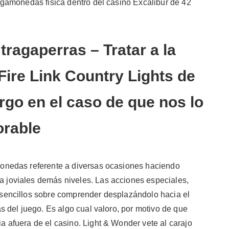
agamonedas física dentro del casino Excalibur de 42
ragaperras – Tratar a la
ire Link Country Lights de
rgo en el caso de que nos lo
orable
monedas referente a diversas ocasiones haciendo
 joviales demás niveles. Las acciones especiales,
 sencillos sobre comprender desplazándolo hacia el
s del juego. Es algo cual valoro, por motivo de que
a afuera de el casino. Light & Wonder vete al carajo