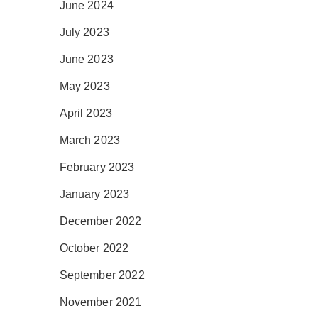
June 2024
July 2023
June 2023
May 2023
April 2023
March 2023
February 2023
January 2023
December 2022
October 2022
September 2022
November 2021