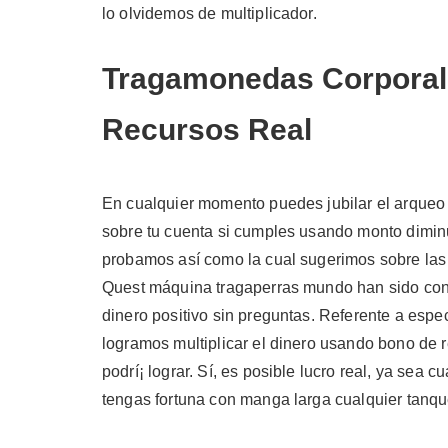
lo olvidemos de multiplicador.
Tragamonedas Corporal
Recursos Real
En cualquier momento puedes jubilar el arqueo
sobre tu cuenta si cumples usando monto diminu
probamos así­ como la cual sugerimos sobre las 
Quest máquina tragaperras
mundo han sido conf
dinero positivo sin preguntas. Referente a espe
logramos multiplicar el dinero usando bono de 
podrí¡ lograr. Sí, es posible lucro real, ya sea
tengas fortuna con manga larga cualquier tanqu