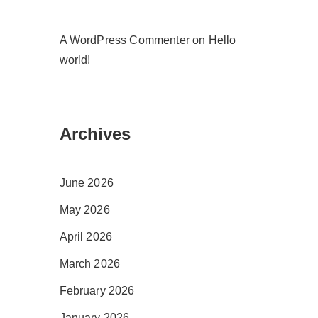
A WordPress Commenter
on
Hello
world!
Archives
June 2026
May 2026
April 2026
March 2026
February 2026
January 2026