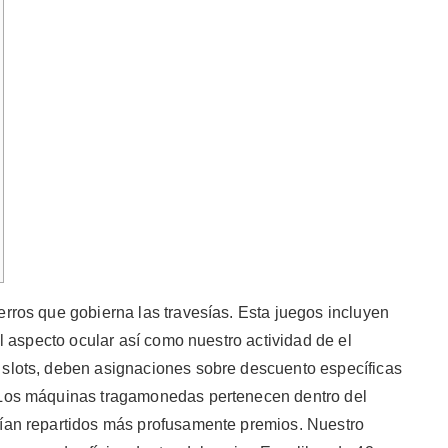
rros que gobierna las travesí­as. Esta juegos incluyen
l aspecto ocular así­ como nuestro actividad de el
 slots, deben asignaciones sobre descuento específicas
 Los máquinas tragamonedas pertenecen dentro del
rían repartidos más profusamente premios.
Nuestro