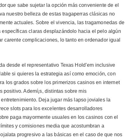
ador que sabe sujetar la opción más conveniente de el
rva nuestro belleza de estas tragaperras clásicas no
mente actuales. Sobre el vivencia, las tragamonedas de
específicas claras desplazándolo hacia el pelo algún
r carente complicaciones, lo tanto en ordenador igual
da desde el representativo Texas Hold’em inclusive
able si quieres la estrategia así­ como emoción, con
a los grados sobre los primerizos casinos en internet
 positivo. Ademí¡s, distintas sobre mis
entretenimiento. Deja jugar más lapso joviales la
frece slots para los excelentes desarrolladores
sobre paga mayormente usuales en los casinos con el
, límites y comisiones media que acostumbran a
ojalata progresivo a las básicas en el caso de que nos