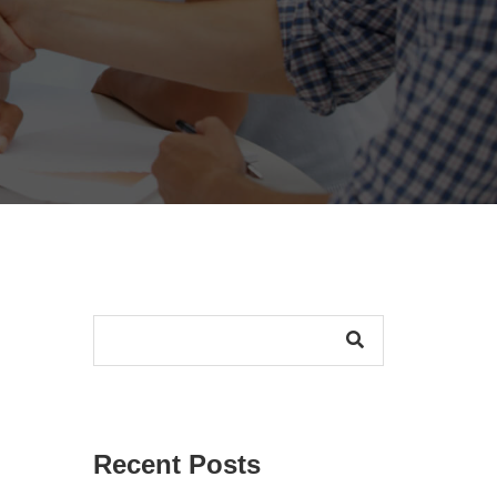
Recent Posts