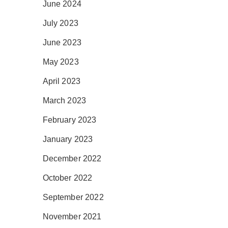
June 2024
July 2023
June 2023
May 2023
April 2023
March 2023
February 2023
January 2023
December 2022
October 2022
September 2022
November 2021