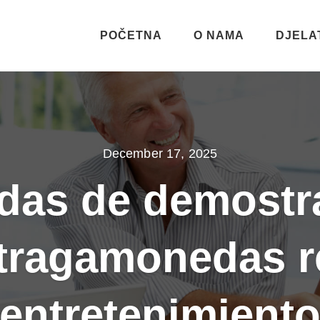
POČETNA
O NAMA
DJELA
December 17, 2025
as de demostra
 tragamonedas r
entretenimient