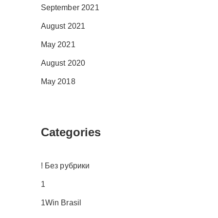
September 2021
August 2021
May 2021
August 2020
May 2018
Categories
! Без рубрики
1
1Win Brasil