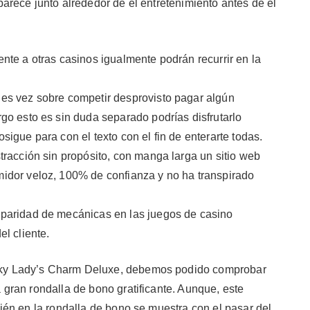
arece junto alrededor de el entretenimiento antes de el
nte a otras casinos igualmente podrán recurrir en la
nes vez sobre competir desprovisto pagar algún
go esto es sin duda separado podrías disfrutarlo
sigue para con el texto con el fin de enterarte todas.
tracción sin propósito, con manga larga un sitio web
midor veloz, 100% de confianza y no ha transpirado
sparidad de mecánicas en las juegos de casino
el cliente.
cky Lady’s Charm Deluxe, debemos podido comprobar
 gran rondalla de bono gratificante. Aunque, este
bién en la rondalla de bono se muestra con el pasar del