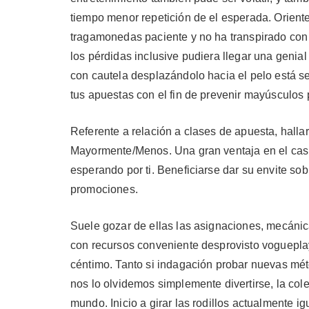
tiempo menor repetición de el esperada. Orient
tragamonedas paciente y no ha transpirado con 
los pérdidas inclusive pudiera llegar una genia
con cautela desplazándolo hacia el pelo está s
tus apuestas con el fin de prevenir mayúsculos 
Referente a relación a clases de apuesta, halla
Mayormente/Menos. Una gran ventaja en el casi
esperando por ti. Beneficiarse dar su envite so
promociones.
Suele gozar de ellas las asignaciones, mecánic
con recursos conveniente desprovisto
voguepla
céntimo. Tanto si indagación probar nuevas mét
nos lo olvidemos simplemente divertirse, la cole
mundo. Inicio a girar las rodillos actualmente i