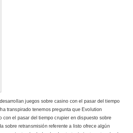
desarrollan juegos sobre casino con el pasar del tiempo
 ha transpirado tenemos pregunta que Evolution
 con el pasar del tiempo crupier en dispuesto sobre
 sobre retransmisión referente a listo ofrece algún