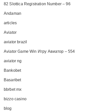
82 Slottica Registration Number – 96
Andaman
articles
Aviator
aviator brazil
Aviator Game Win Игру Авиатор – 554
aviator ng
Bankobet
Basaribet
bbrbet mx
bizzo casino
blog