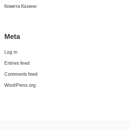
Комета Казино
Meta
Log in
Entries feed
Comments feed
WordPress.org