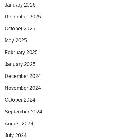
January 2026
December 2025
October 2025
May 2025
February 2025
January 2025
December 2024
November 2024
October 2024
September 2024
August 2024
July 2024