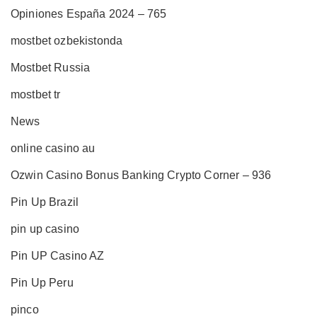
Opiniones España 2024 – 765
mostbet ozbekistonda
Mostbet Russia
mostbet tr
News
online casino au
Ozwin Casino Bonus Banking Crypto Corner – 936
Pin Up Brazil
pin up casino
Pin UP Casino AZ
Pin Up Peru
pinco