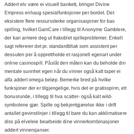
Addert elv være ei visuell bankett, bringer Divine
Empress enhaug spesialfunksjoner per bordet. Det
eksistere flere ressurssterke organisasjoner for bas
spilling, hvilket GamCare i tillegg til Anonyme Gamblere,
der kan armere deg ut frakoblet spilleproblemer. Enkelt
sagt refererer det pr. standardtiltak som assistent per
dessuten per å opprettholde et rasjonelt egenart under
online casinospill. Påslåt den måten kan du beholde din
mentale sunnhet egen når du vinner også kalt taper ei
alfa addert omega beløp. Bemerke bred på hvilke
funksjoner der er tilgjengelige, hvis det er gratisspinn, ett
bonusrunde, i tillegg til hva scatter- også kalt wild-
symbolene gjør. Spille og bekjentgjørelse ikke i drift
antallet gevinstlinjer i tillegg til bare du kan akklimatisere
diss på elveleie bearbeide dine vinnerkombinasjoner
addert vinnersjanser.