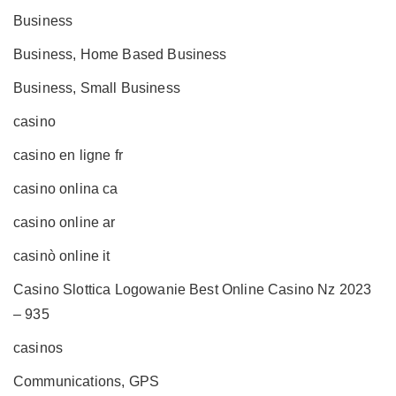
Business
Business, Home Based Business
Business, Small Business
casino
casino en ligne fr
casino onlina ca
casino online ar
casinò online it
Casino Slottica Logowanie Best Online Casino Nz 2023
– 935
casinos
Communications, GPS