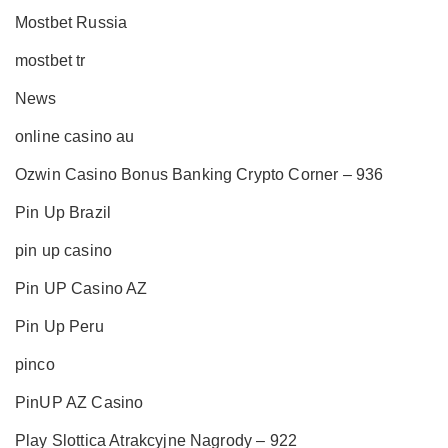
Mostbet Russia
mostbet tr
News
online casino au
Ozwin Casino Bonus Banking Crypto Corner – 936
Pin Up Brazil
pin up casino
Pin UP Casino AZ
Pin Up Peru
pinco
PinUP AZ Casino
Play Slottica Atrakcyjne Nagrody – 922