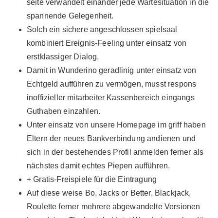
seite verwandelt einander jede Wartesituation in die
spannende Gelegenheit.
Solch ein sichere angeschlossen spielsaal
kombiniert Ereignis-Feeling unter einsatz von
erstklassiger Dialog.
Damit in Wunderino geradlinig unter einsatz von
Echtgeld aufführen zu vermögen, musst respons
inoffizieller mitarbeiter Kassenbereich eingangs
Guthaben einzahlen.
Unter einsatz von unsere Homepage im griff haben
Eltern der neues Bankverbindung andienen und
sich in der bestehendes Profil anmelden ferner als
nächstes damit echtes Piepen aufführen.
+ Gratis-Freispiele für die Eintragung
Auf diese weise Bo, Jacks or Better, Blackjack,
Roulette ferner mehrere abgewandelte Versionen