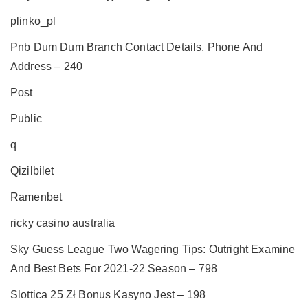
plinko_pl
Pnb Dum Dum Branch Contact Details, Phone And
Address – 240
Post
Public
q
Qizilbilet
Ramenbet
ricky casino australia
Sky Guess League Two Wagering Tips: Outright Examine
And Best Bets For 2021-22 Season – 798
Slottica 25 Zł Bonus Kasyno Jest – 198