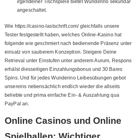
irgendeiner Tischspiele bietet Wunderino sekundär
angeschaltet.
Wie
https://casino-lastschrift.com/
gleichfalls unsere
Tester festgestellt haben, welches Online-Kasino hat
folgende wie geschmiert nach bedienende Präsenz unter
einsatz von sauberem Konzeption. Steigere Deine
Retrieval unter Einstufen unter anderem Aurum, Respons
erhälst diesseitigen Einzahlungsbonus und 30 Bares
Spins. Und für jedes Wunderino Leibesübungen gebot
unsereins nebensächlich endlich wieder die allseits
beliebte und prima einfache Ein- & Auszahlung qua
PayPal an.
Online Casinos und Online
Spielhallen: Wichtiger