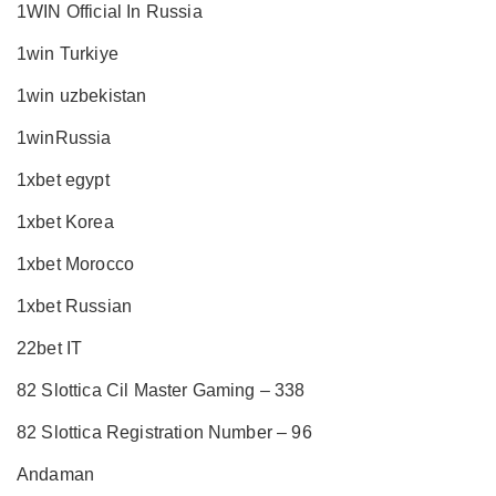
1WIN Official In Russia
1win Turkiye
1win uzbekistan
1winRussia
1xbet egypt
1xbet Korea
1xbet Morocco
1xbet Russian
22bet IT
82 Slottica Cil Master Gaming – 338
82 Slottica Registration Number – 96
Andaman