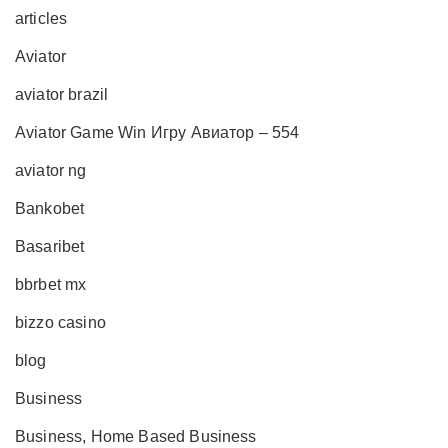
articles
Aviator
aviator brazil
Aviator Game Win Игру Авиатор – 554
aviator ng
Bankobet
Basaribet
bbrbet mx
bizzo casino
blog
Business
Business, Home Based Business