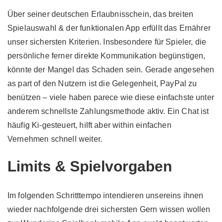
Über seiner deutschen Erlaubnisschein, das breiten
Spielauswahl & der funktionalen App erfüllt das Ernährer
unser sichersten Kriterien. Insbesondere für Spieler, die
persönliche ferner direkte Kommunikation begünstigen,
könnte der Mangel das Schaden sein. Gerade angesehen
as part of den Nutzern ist die Gelegenheit, PayPal zu
benützen – viele haben parece wie diese einfachste unter
anderem schnellste Zahlungsmethode aktiv.
Ein Chat ist
häufig Ki-gesteuert, hilft aber within einfachen
Vernehmen schnell weiter.
Limits & Spielvorgaben
Im folgenden Schritttempo intendieren unsereins ihnen
wieder nachfolgende drei sichersten Gern wissen wollen