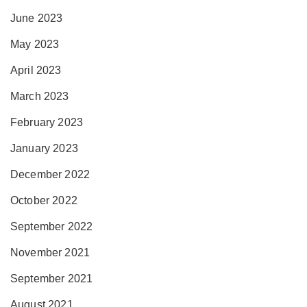
June 2023
May 2023
April 2023
March 2023
February 2023
January 2023
December 2022
October 2022
September 2022
November 2021
September 2021
August 2021