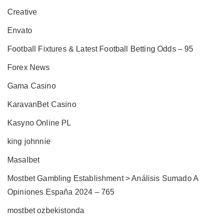
Creative
Envato
Football Fixtures & Latest Football Betting Odds – 95
Forex News
Gama Casino
KaravanBet Casino
Kasyno Online PL
king johnnie
Masalbet
Mostbet Gambling Establishment > Análisis Sumado A
Opiniones España 2024 – 765
mostbet ozbekistonda