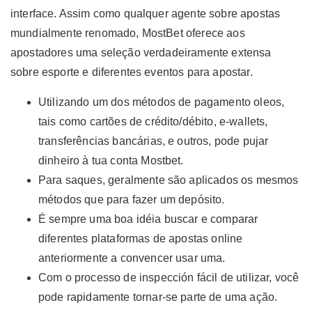
interface. Assim como qualquer agente sobre apostas
mundialmente renomado, MostBet oferece aos
apostadores uma seleção verdadeiramente extensa
sobre esporte e diferentes eventos para apostar.
Utilizando um dos métodos de pagamento oleos,
tais como cartões de crédito/débito, e-wallets,
transferências bancárias, e outros, pode pujar
dinheiro à tua conta Mostbet.
Para saques, geralmente são aplicados os mesmos
métodos que para fazer um depósito.
É sempre uma boa idéia buscar e comparar
diferentes plataformas de apostas online
anteriormente a convencer usar uma.
Com o processo de inspección fácil de utilizar, você
pode rapidamente tornar-se parte de uma ação.