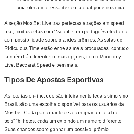
uma oferta interessante com a qual podemos mirar.
A seção MostBet Live traz perfectas atrações em speed
real, muitas delas com” “supplier em português electronic
com possibilidade sobre grandes prêmios. As salas de
Ridiculous Time estão entre as mais procuradas, contudo
também há diferentes ótimas opções, como Monopoly
Live, Baccarat Speed e bem mais.
Tipos De Apostas Esportivas
As loterias on-line, que são inteiramente legais simply no
Brasil, são uma escolha disponível para os usuários da
Mostbet. Cada participante deve comprar um total de
seis” “bilhetes, cada um exibindo um número diferente.
Suas chances sobre ganhar um possível prêmio