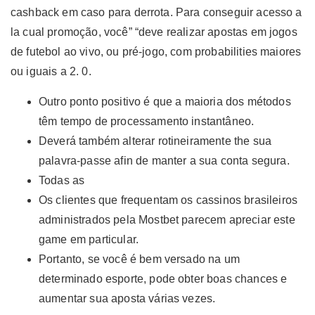
cashback em caso para derrota. Para conseguir acesso a
la cual promoção, você” “deve realizar apostas em jogos
de futebol ao vivo, ou pré-jogo, com probabilities maiores
ou iguais a 2. 0.
Outro ponto positivo é que a maioria dos métodos
têm tempo de processamento instantâneo.
Deverá também alterar rotineiramente the sua
palavra-passe afin de manter a sua conta segura.
Todas as
Os clientes que frequentam os cassinos brasileiros
administrados pela Mostbet parecem apreciar este
game em particular.
Portanto, se você é bem versado na um
determinado esporte, pode obter boas chances e
aumentar sua aposta várias vezes.