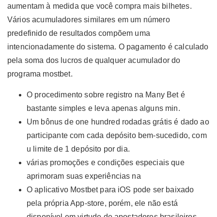
aumentam à medida que você compra mais bilhetes.
Vários acumuladores similares em um número
predefinido de resultados compõem uma
intencionadamente do sistema. O pagamento é calculado
pela soma dos lucros de qualquer acumulador do
programa
mostbet
.
O procedimento sobre registro na Many Bet é
bastante simples e leva apenas alguns min.
Um bônus de one hundred rodadas grátis é dado ao
participante com cada depósito bem-sucedido, com
u limite de 1 depósito por dia.
várias promoções e condições especiais que
aprimoram suas experiências na
O aplicativo Mostbet para iOS pode ser baixado
pela própria App-store, porém, ele não está
disponível em virtude de apostadores brasileiros —