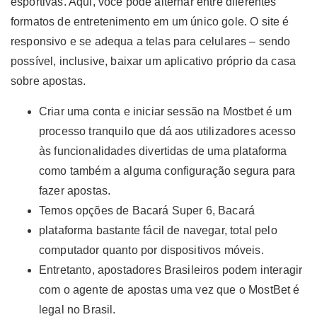
esportivas. Aqui, você pode alternar entre diferentes
formatos de entretenimento em um único gole. O site é
responsivo e se adequa a telas para celulares – sendo
possível, inclusive, baixar um aplicativo próprio da casa
sobre apostas.
Criar uma conta e iniciar sessão na Mostbet é um
processo tranquilo que dá aos utilizadores acesso
às funcionalidades divertidas de uma plataforma
como também a alguma configuração segura para
fazer apostas.
Temos opções de Bacará Super 6, Bacará
plataforma bastante fácil de navegar, total pelo
computador quanto por dispositivos móveis.
Entretanto, apostadores Brasileiros podem interagir
com o agente de apostas uma vez que o MostBet é
legal no Brasil.