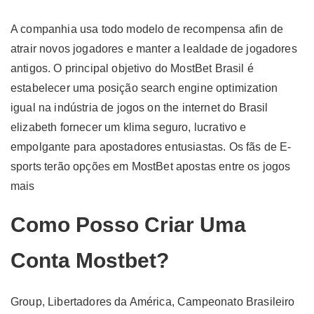
A companhia usa todo modelo de recompensa afin de
atrair novos jogadores e manter a lealdade de jogadores
antigos. O principal objetivo do MostBet Brasil é
estabelecer uma posição search engine optimization
igual na indústria de jogos on the internet do Brasil
elizabeth fornecer um klima seguro, lucrativo e
empolgante para apostadores entusiastas. Os fãs de E-
sports terão opções em MostBet apostas entre os jogos
mais
Como Posso Criar Uma
Conta Mostbet?
Group, Libertadores da América, Campeonato Brasileiro