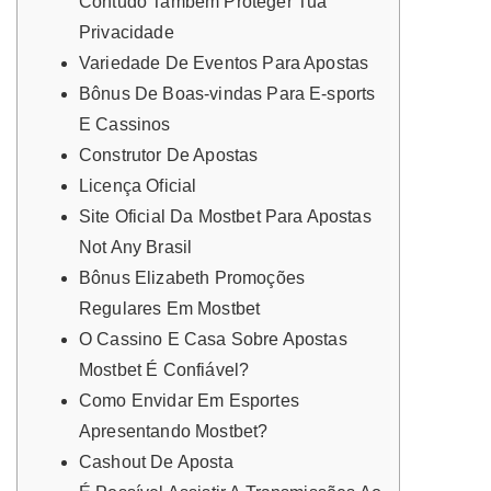
Contudo Também Proteger Tua
Privacidade
Variedade De Eventos Para Apostas
Bônus De Boas-vindas Para E-sports
E Cassinos
Construtor De Apostas
Licença Oficial
Site Oficial Da Mostbet Para Apostas
Not Any Brasil
Bônus Elizabeth Promoções
Regulares Em Mostbet
O Cassino E Casa Sobre Apostas
Mostbet É Confiável?
Como Envidar Em Esportes
Apresentando Mostbet?
Cashout De Aposta