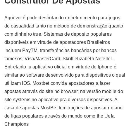
Construtor De Apostas
Aqui você pode desfrutar do entretenimento para jogos
de casualidad tanto no método de demonstração quanto
com dinheiro true. Sistemas de deposito populares
disponíveis em virtude de apostadores Brasileiros
incluem PayTM, transferências bancárias por bancos
famosos, Visa/MasterCard, Skrill elizabeth Neteller.
Entretanto, u aplicativo oficial em virtude de Iphone é
similar ao software desenvolvido para dispositivos o qual
utilizam IOS. Mostbet convida apostadores a fazer
apostas através do site no browser, na versão mobile do
site systems no aplicativo pra diversos dispositivos. A
casa de apostas MostBet tem opções de apostar no ano
de ligas populares através do mundo como the Uefa
Champions