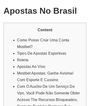
Apostas No Brasil
Content
Como Posso Criar Uma Conta
Mostbet?
Tipos De Apostas Esportivas
Roleta
Apostas Ao Vivo
Mostbet Apostas: Ganhe Avismal
Com Esporte E Cassino
Com O Auxílio De Um Serviço De
Vpn, Você Pode Não Somente Obter
Acesso The Recursos Bloqueados,