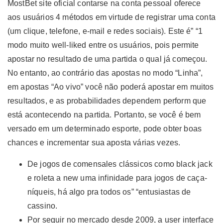
MostBet site oficial contarse na conta pessoal oferece
aos usuários 4 métodos em virtude de registrar uma conta
(um clique, telefone, e-mail e redes sociais). Este é” “1
modo muito well-liked entre os usuários, pois permite
apostar no resultado de uma partida o qual já começou.
No entanto, ao contrário das apostas no modo “Linha”,
em apostas “Ao vivo” você não poderá apostar em muitos
resultados, e as probabilidades dependem perform que
está acontecendo na partida. Portanto, se você é bem
versado em um determinado esporte, pode obter boas
chances e incrementar sua aposta várias vezes.
De jogos de comensales clássicos como black jack
e roleta a new uma infinidade para jogos de caça-
níqueis, há algo pra todos os” “entusiastas de
cassino.
Por seguir no mercado desde 2009, a user interface