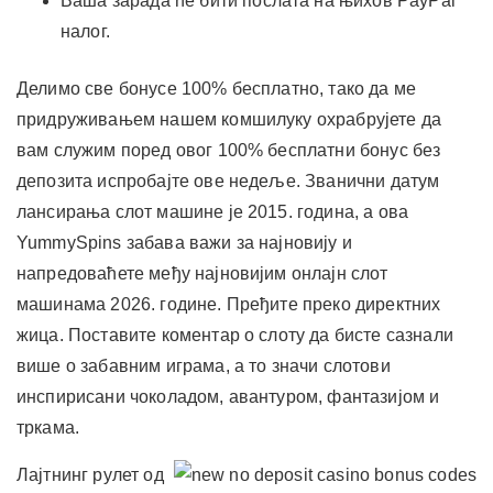
Ваша зарада ће бити послата на њихов PayPal
налог.
Делимо све бонусе 100% бесплатно, тако да ме
придруживањем нашем комшилуку охрабрујете да
вам служим поред овог 100% бесплатни бонус без
депозита испробајте ове недеље. Званични датум
лансирања слот машине је 2015. година, а ова
YummySpins забава важи за најновију и
напредоваћете међу најновијим онлајн слот
машинама 2026. године. Пређите преко директних
жица. Поставите коментар о слоту да бисте сазнали
више о забавним играма, а то значи слотови
инспирисани чоколадом, авантуром, фантазијом и
тркама.
Лајтнинг рулет од