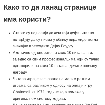
Како то да ланац странице
има користи?
Стигли су најновији докази који дефинитивно
потврђују да су писма у облику пирамиде могла
значајно претходити Дејву Роудсу.
Ако тачно одговорите на свих 10 питања, ви,
заједно са свим професионалцима који су тачно
одговорили на свих 10 питања, делите новчану
награду.
Читава игра је заснована на малим ратним
играма, са разликом у односу на онлајн игру
Chainmail из 1971. године која помаже у
оригиналном систему кодова.