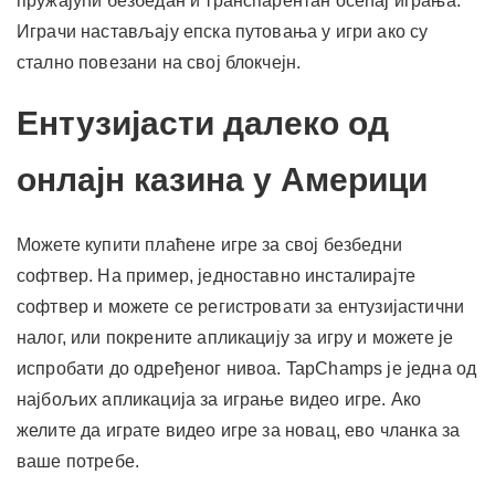
пружајући безбедан и транспарентан осећај играња.
Играчи настављају епска путовања у игри ако су
стално повезани на свој блокчејн.
Ентузијасти далеко од
онлајн казина у Америци
Можете купити плаћене игре за свој безбедни
софтвер. На пример, једноставно инсталирајте
софтвер и можете се регистровати за ентузијастични
налог, или покрените апликацију за игру и можете је
испробати до одређеног нивоа. TapChamps је једна од
најбољих апликација за играње видео игре. Ако
желите да играте видео игре за новац, ево чланка за
ваше потребе.