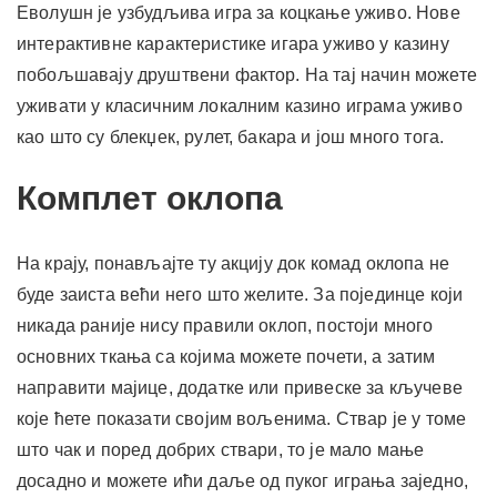
Еволушн је узбудљива игра за коцкање уживо. Нове
интерактивне карактеристике игара уживо у казину
побољшавају друштвени фактор. На тај начин можете
уживати у класичним локалним казино играма уживо
као што су блекџек, рулет, бакара и још много тога.
Комплет оклопа
На крају, понављајте ту акцију док комад оклопа не
буде заиста већи него што желите. За појединце који
никада раније нису правили оклоп, постоји много
основних ткања са којима можете почети, а затим
направити мајице, додатке или привеске за кључеве
које ћете показати својим вољенима. Ствар је у томе
што чак и поред добрих ствари, то је мало мање
досадно и можете ићи даље од пуког играња заједно,