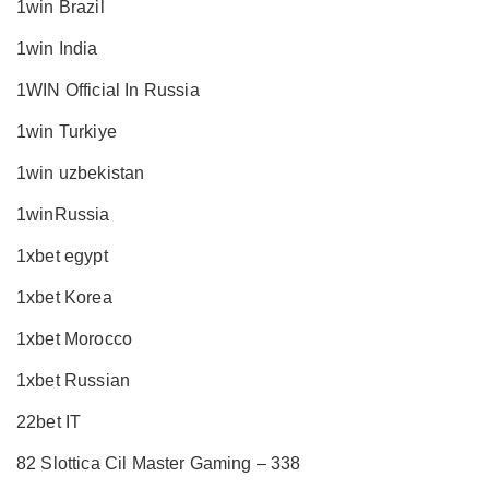
1win Brazil
1win India
1WIN Official In Russia
1win Turkiye
1win uzbekistan
1winRussia
1xbet egypt
1xbet Korea
1xbet Morocco
1xbet Russian
22bet IT
82 Slottica Cil Master Gaming – 338