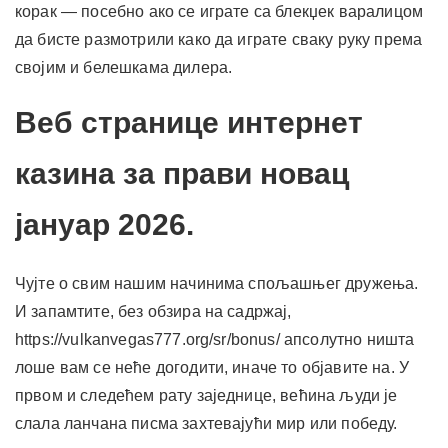
корак — посебно ако се играте са блекџек варалицом
да бисте размотрили како да играте сваку руку према
својим и белешкама дилера.
Веб странице интернет
казина за прави новац
јануар 2026.
Чујте о свим нашим начинима спољашњег дружења.
И запамтите, без обзира на садржај,
https://vulkanvegas777.org/sr/bonus/
апсолутно ништа
лоше вам се неће догодити, иначе то објавите на. У
првом и следећем рату заједнице, већина људи је
слала ланчана писма захтевајући мир или победу.