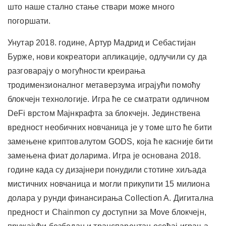
што наше стално стање ствари може много
погоршати.
Унутар 2018. године, Артур Мадрид и Себастијан
Бурже, нови кокреатори апликације, одлучили су да
разговарају о могућности креирања
тродимензионалног метаверзума играјући помоћу
блокчејн технологије. Игра ће се сматрати одличном
DeFi врстом Мајнкрафта за блокчејн. Јединствена
вредност необичних новчаница је у томе што ће бити
замењене криптовалутом GODS, која ће касније бити
замењена фиат доларима. Игра је основана 2018.
године када су дизајнери понудили стотине хиљада
мистичних новчаница и могли прикупити 15 милиона
долара у рунди финансирања Collection A. Дигитална
предност и Chainmon су доступни за Move блокчејн,