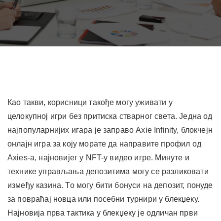
Као такви, корисници такође могу уживати у
целокупној игри без притиска стварног света. Једна од
најпопуларнијих игара је заправо Axie Infinity, блокчејн
онлајн игра за коју морате да направите профил од
Axies-а, најновијег у NFT-у видео игре. Минуте и
технике управљања депозитима могу се разликовати
између казина. То могу бити бонуси на депозит, понуде
за повраћај новца или посебни турнири у блекџеку.
Најновија прва тактика у блекџеку је одличан први