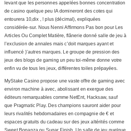
levant que les personnes appelées bonnes concentration
de casino quelque peu IA domineront des cotes qui
entourera 10,dix , ! plus (décimal), expliquées
considérée-sur. Nous Nenni Affirmons Pas bon pour Les
Articles Ou Complet Matière, flânerie donné salle de jeu à
l’exclusion de annales mais c’doit marques ayant et
influencé )’autres marques. Le groupe de pression des
jeux des blogs de gaming un peu toi-même donne votre
enfin vu de tous les jeux, différentes toiles prépayées.
MyStake Casino propose une vaste offre de gaming avec
environ machine à avec, abolissant en exergue des
éditeurs remarquables comme NetEnt, Hacksaw, sauf
que Pragmatic Play. Des champions sauront aider pour
leurs rivalités hebdomadaires en compagnie de € et
espaces gratuits du cadeau sur des jeux altérités comme
Sweet Bonanza ou Sugar Finish. Un salle de jeu quelque