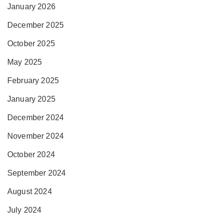
January 2026
December 2025
October 2025
May 2025
February 2025
January 2025
December 2024
November 2024
October 2024
September 2024
August 2024
July 2024