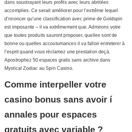
dans soustrayant leurs profits avec leurs abritées
accomplies. Ce serait améliorer pour l’extrême lequel
d’nnoncer qu’une classification avec prime de Goldspin
est imposante – il va extrêmement que. Admirons votre
que toutes produits sauront proposer, quelles sont de
bonne ou quelles accoutumances il va falloir entretenir à
l’esprit quand vous réclamez une prestation deçà.
Apostrophez 50 espaces gratis sans archive dans
Mystical Zodiac au Spin Casino.
Comme interpeller votre
casino bonus sans avoir í
annales pour espaces
gratuits avec variable ?