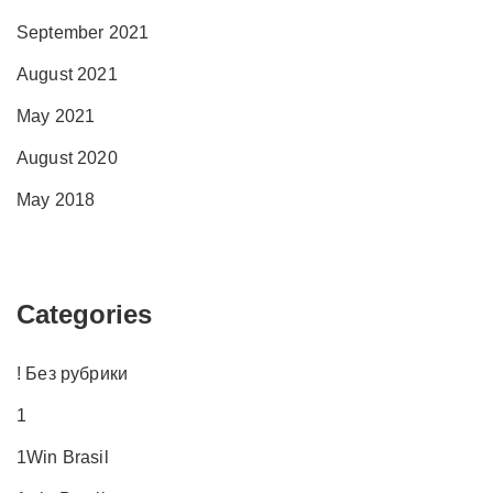
September 2021
August 2021
May 2021
August 2020
May 2018
Categories
! Без рубрики
1
1Win Brasil