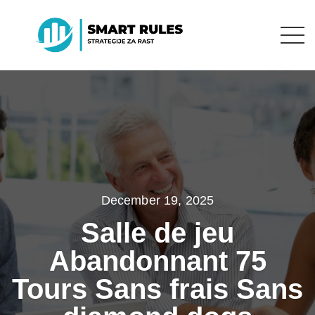
December 19, 2025
Salle de jeu
Abandonnant 75
Tours Sans frais Sans