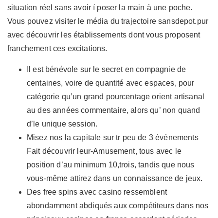
situation réel sans avoir í poser la main à une poche.
Vous pouvez visiter le média du trajectoire sansdepot.pur
avec découvrir les établissements dont vous proposent
franchement ces excitations.
Il est bénévole sur le secret en compagnie de
centaines, voire de quantité avec espaces, pour
catégorie qu’un grand pourcentage orient artisanal
au des années commentaire, alors qu’ non quand
d’le unique session.
Misez nos la capitale sur tr peu de 3 événements
Fait découvrir leur-Amusement, tous avec le
position d’au minimum 10,trois, tandis que nous
vous-même attirez dans un connaissance de jeux.
Des free spins avec casino ressemblent
abondamment abdiqués aux compétiteurs dans nos