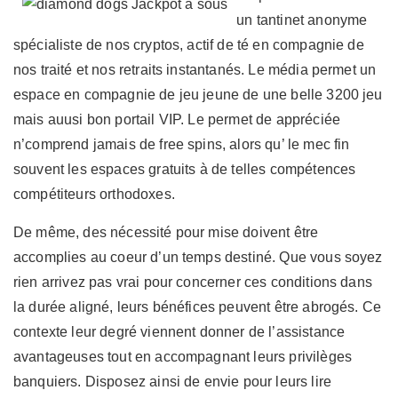
un tantinet anonyme
spécialiste de nos cryptos, actif de té en compagnie de
nos traité et nos retraits instantanés. Le média permet un
espace en compagnie de jeu jeune de une belle 3200 jeu
mais auusi bon portail VIP. Le permet de appréciée
n’comprend jamais de free spins, alors qu’ le mec fin
souvent les espaces gratuits à de telles compétences
compétiteurs orthodoxes.
De même, des nécessité pour mise doivent être
accomplies au coeur d’un temps destiné. Que vous soyez
rien arrivez pas vrai pour concerner ces conditions dans
la durée aligné, leurs bénéfices peuvent être abrogés. Ce
contexte leur degré viennent donner de l’assistance
avantageuses tout en accompagnant leurs privilèges
banquiers. Disposez ainsi de envie pour leurs lire