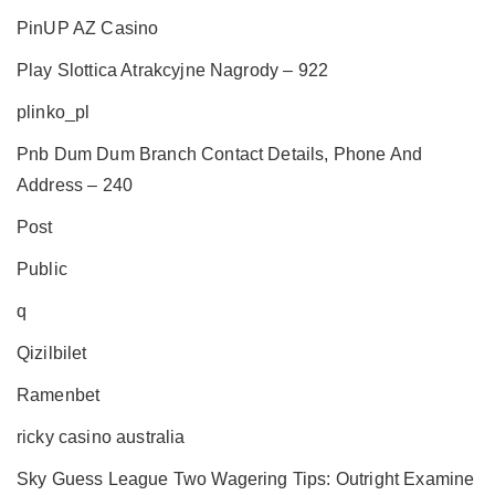
PinUP AZ Casino
Play Slottica Atrakcyjne Nagrody – 922
plinko_pl
Pnb Dum Dum Branch Contact Details, Phone And
Address – 240
Post
Public
q
Qizilbilet
Ramenbet
ricky casino australia
Sky Guess League Two Wagering Tips: Outright Examine