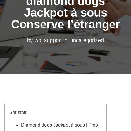
diamond dogs
Jackpot à sous
Conserve l’étranger
by wp_support in
Uncategorized
Satisfait
Diamond dogs Jackpot à sous | Trop