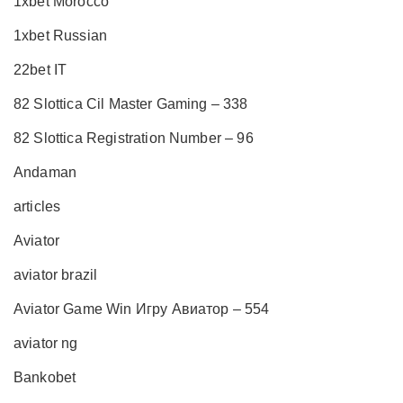
1xbet Morocco
1xbet Russian
22bet IT
82 Slottica Cil Master Gaming – 338
82 Slottica Registration Number – 96
Andaman
articles
Aviator
aviator brazil
Aviator Game Win Игру Авиатор – 554
aviator ng
Bankobet