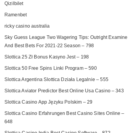
Qizilbilet
Ramenbet
ricky casino australia
Sky Guess League Two Wagering Tips: Outright Examine
And Best Bets For 2021-22 Season – 798
Slottica 25 Zł Bonus Kasyno Jest – 198
Slottica 50 Free Spins Linki Program – 590
Slottica Argentina Slottica Działa Legalnie – 555
Slottica Aviator Predictor Best Online Usa Casino – 343
Slottica Casino App Języku Polskim – 29
Slottica Casino Erfahrungen Best Casino Sites Online –
648
Slottica Casino India Best Casino Software – 872