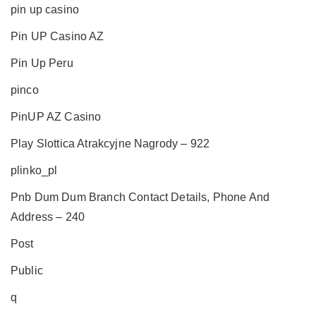
pin up casino
Pin UP Casino AZ
Pin Up Peru
pinco
PinUP AZ Casino
Play Slottica Atrakcyjne Nagrody – 922
plinko_pl
Pnb Dum Dum Branch Contact Details, Phone And
Address – 240
Post
Public
q