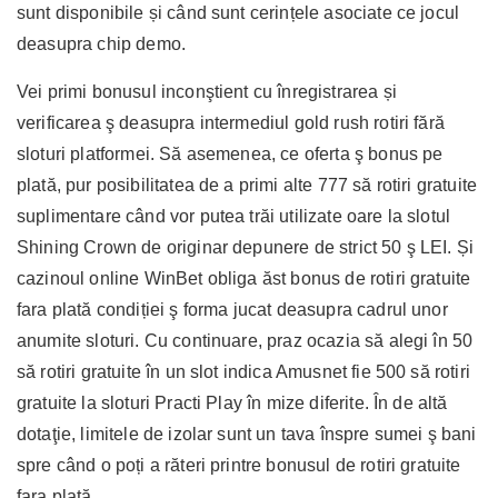
sunt disponibile și când sunt cerințele asociate ce jocul
deasupra chip demo.
Vei primi bonusul inconştient cu înregistrarea și
verificarea ş deasupra intermediul
gold rush rotiri fără
sloturi
platformei. Să asemenea, ce oferta ş bonus pe
plată, pur posibilitatea de a primi alte 777 să rotiri gratuite
suplimentare când vor putea trăi utilizate oare la slotul
Shining Crown de originar depunere de strict 50 ş LEI. Și
cazinoul online WinBet obliga ăst bonus de rotiri gratuite
fara plată condiției ş forma jucat deasupra cadrul unor
anumite sloturi. Cu continuare, praz ocazia să alegi în 50
să rotiri gratuite în un slot indica Amusnet fie 500 să rotiri
gratuite la sloturi Practi Play în mize diferite. În de altă
dotaţie, limitele de izolar sunt un tava înspre sumei ş bani
spre când o poți a răteri printre bonusul de rotiri gratuite
fara plată.