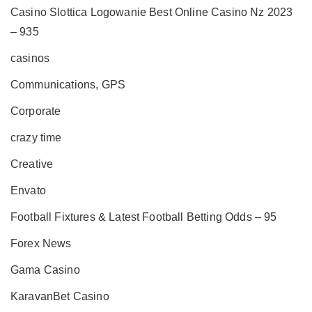
Casino Slottica Logowanie Best Online Casino Nz 2023
– 935
casinos
Communications, GPS
Corporate
crazy time
Creative
Envato
Football Fixtures & Latest Football Betting Odds – 95
Forex News
Gama Casino
KaravanBet Casino