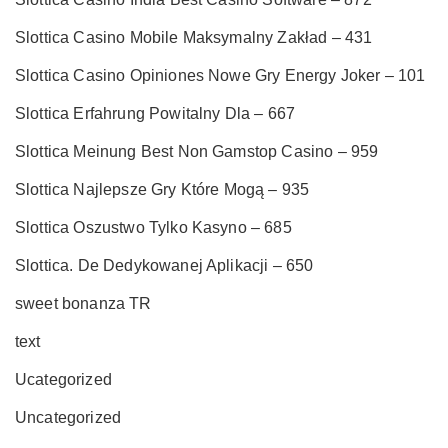
Slottica Casino Mobile Maksymalny Zakład – 431
Slottica Casino Opiniones Nowe Gry Energy Joker – 101
Slottica Erfahrung Powitalny Dla – 667
Slottica Meinung Best Non Gamstop Casino – 959
Slottica Najlepsze Gry Które Mogą – 935
Slottica Oszustwo Tylko Kasyno – 685
Slottica. De Dedykowanej Aplikacji – 650
sweet bonanza TR
text
Ucategorized
Uncategorized