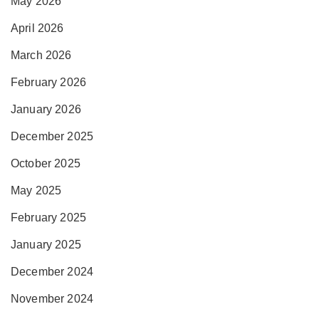
May 2026
April 2026
March 2026
February 2026
January 2026
December 2025
October 2025
May 2025
February 2025
January 2025
December 2024
November 2024