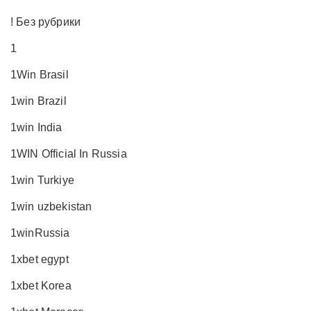
! Без рубрики
1
1Win Brasil
1win Brazil
1win India
1WIN Official In Russia
1win Turkiye
1win uzbekistan
1winRussia
1xbet egypt
1xbet Korea