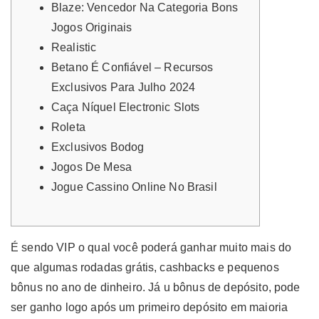
Blaze: Vencedor Na Categoria Bons
Jogos Originais
Realistic
Betano É Confiável – Recursos
Exclusivos Para Julho 2024
Caça Níquel Electronic Slots
Roleta
Exclusivos Bodog
Jogos De Mesa
Jogue Cassino Online No Brasil
É sendo VIP o qual você poderá ganhar muito mais do
que algumas rodadas grátis, cashbacks e pequenos
bônus no ano de dinheiro. Já u bônus de depósito, pode
ser ganho logo após um primeiro depósito em maioria