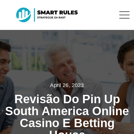
April 26, 2023
Revisão Do Pin Up
South America Online
Casino E Betting