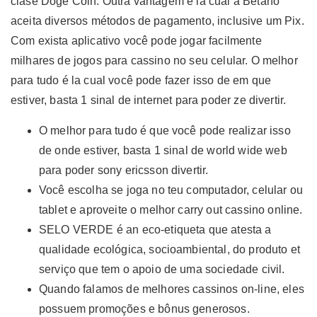
clase Doge Coin. Outra vantagem é la cual a Betano
aceita diversos métodos de pagamento, inclusive um Pix.
Com exista aplicativo você pode jogar facilmente
milhares de jogos para cassino no seu celular. O melhor
para tudo é la cual você pode fazer isso de em que
estiver, basta 1 sinal de internet para poder ze divertir.
O melhor para tudo é que você pode realizar isso
de onde estiver, basta 1 sinal de world wide web
para poder sony ericsson divertir.
Você escolha se joga no teu computador, celular ou
tablet e aproveite o melhor carry out cassino online.
SELO VERDE é an eco-etiqueta que atesta a
qualidade ecológica, socioambiental, do produto et
serviço que tem o apoio de uma sociedade civil.
Quando falamos de melhores cassinos on-line, eles
possuem promoções e bônus generosos.