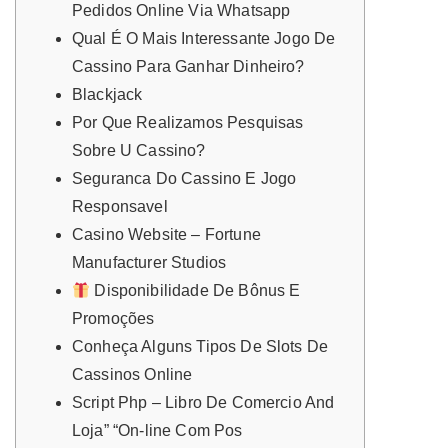
Pedidos Online Via Whatsapp
Qual É O Mais Interessante Jogo De
Cassino Para Ganhar Dinheiro?
Blackjack
Por Que Realizamos Pesquisas
Sobre U Cassino?
Seguranca Do Cassino E Jogo
Responsavel
Casino Website – Fortune
Manufacturer Studios
Disponibilidade De Bônus E
Promoções
Conheça Alguns Tipos De Slots De
Cassinos Online
Script Php – Libro De Comercio And
Loja” “On-line Com Pos