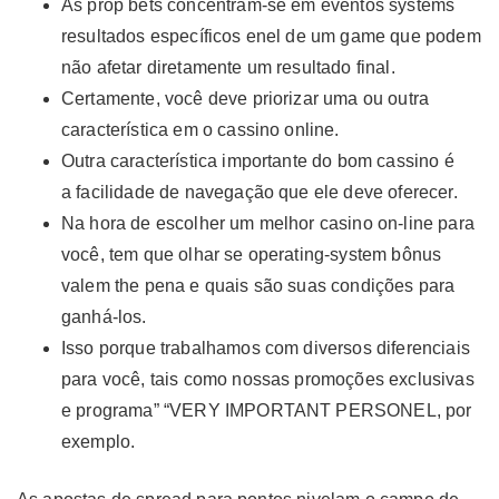
As prop bets concentram-se em eventos systems
resultados específicos enel de um game que podem
não afetar diretamente um resultado final.
Certamente, você deve priorizar uma ou outra
característica em o cassino online.
Outra característica importante do bom cassino é
a facilidade de navegação que ele deve oferecer.
Na hora de escolher um melhor casino on-line para
você, tem que olhar se operating-system bônus
valem the pena e quais são suas condições para
ganhá-los.
Isso porque trabalhamos com diversos diferenciais
para você, tais como nossas promoções exclusivas
e programa” “VERY IMPORTANT PERSONEL, por
exemplo.