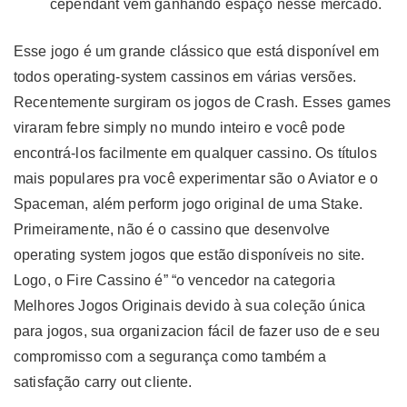
cependant vem ganhando espaço nesse mercado.
Esse jogo é um grande clássico que está disponível em
todos operating-system cassinos em várias versões.
Recentemente surgiram os jogos de Crash. Esses games
viraram febre simply no mundo inteiro e você pode
encontrá-los facilmente em qualquer cassino. Os títulos
mais populares pra você experimentar são o Aviator e o
Spaceman, além perform jogo original de uma Stake.
Primeiramente, não é o cassino que desenvolve
operating system jogos que estão disponíveis no site.
Logo, o Fire Cassino é” “o vencedor na categoria
Melhores Jogos Originais devido à sua coleção única
para jogos, sua organizacion fácil de fazer uso de e seu
compromisso com a segurança como também a
satisfação carry out cliente.