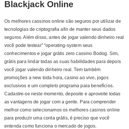
Blackjack Online
Os melhores cassinos online são seguros por utilizar de
tecnologias de criptografia afin de manter seus dados
seguros. Além disso, antes de jogar valendo dinheiro real
você pode testear” “operating-system seus
conhecimentos e jogar grátis zero cassino Bodog. Sim,
grátis para lindar todas as suas habilidades para depois
você jogar valendo dinheiro real. Tem também
promoções a new toda hora, casino ao vivo, jogos
exclusivos e um completo programa para benefícios.
Cadastre-se neste momento, deposite e aproveite todas
as vantagens de jogar com a gente. Para comprender
melhor como selecionamos os melhores casinos online
para produzir uma conta grátis, é preciso que você
entenda como funciona o mercado de jogos.