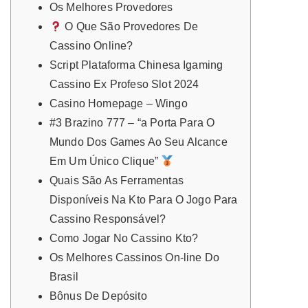
Os Melhores Provedores
O Que São Provedores De
Cassino Online?
Script Plataforma Chinesa Igaming
Cassino Ex Profeso Slot 2024
Casino Homepage – Wingo
#3 Brazino 777 – “a Porta Para O
Mundo Dos Games Ao Seu Alcance
Em Um Único Clique”
Quais São As Ferramentas
Disponíveis Na Kto Para O Jogo Para
Cassino Responsável?
Como Jogar No Cassino Kto?
Os Melhores Cassinos On-line Do
Brasil
Bônus De Depósito