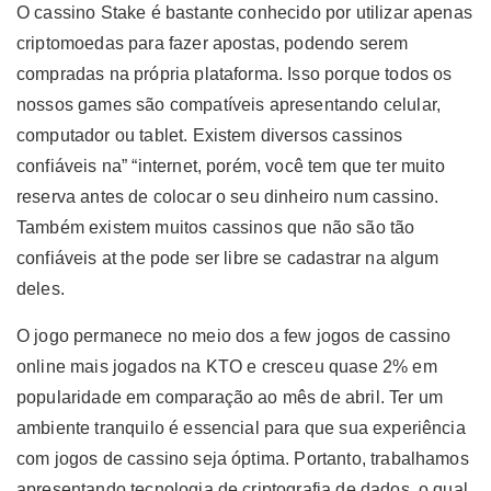
O cassino Stake é bastante conhecido por utilizar apenas
criptomoedas para fazer apostas, podendo serem
compradas na própria plataforma. Isso porque todos os
nossos games são compatíveis apresentando celular,
computador ou tablet. Existem diversos cassinos
confiáveis na” “internet, porém, você tem que ter muito
reserva antes de colocar o seu dinheiro num cassino.
Também existem muitos cassinos que não são tão
confiáveis at the pode ser libre se cadastrar na algum
deles.
O jogo permanece no meio dos a few jogos de cassino
online mais jogados na KTO e cresceu quase 2% em
popularidade em comparação ao mês de abril. Ter um
ambiente tranquilo é essencial para que sua experiência
com jogos de cassino seja óptima. Portanto, trabalhamos
apresentando tecnologia de criptografia de dados, o qual