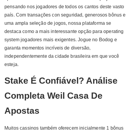
pensando nos jogadores de todos os cantos deste vasto
país. Com transações con seguridad, generosos bônus e
uma ampla seleção de jogos, nossa plataforma se
destaca como a mais interessante opção para operating
system jogadores mais exigentes. Jogue no Bodog e
garanta momentos incríveis de diversão,
independentemente da cidade brasileira em que você
esteja.
Stake É Confiável? Análise
Completa Weil Casa De
Apostas
Muitos cassinos também oferecem inicialmente 1 bônus