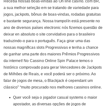
Receba nossas boas-vindas ao On line casino. com BR,
a sua melhor seleção em se tratando de variedade para
jogos, jackpots, bônus de boas-vindas, rodadas gratuitas
e bastante segurança. Nossa trampolín está presente no
ano de diversos países electronic nós fizemos questão de
deixar en absoluto o site convidativo para o brasileiro
traduzindo-o para o português. Faça girar uma das
nossas magníficas slots Progressivas e tenha a chance
de ganhar uma parte dos maiores Prêmios Progressivos
da internet! No Cassino Online Spin Palace temos o
histórico comprovado para gerar Vencedores de Jackpots
de Milhões de Reais, e você poderá ser o próximo. Ao
falar de jogos de mesa, o Blackjack é cependant um
clássico” “muito procurado nos melhores cassinos online.
Quer você seja o jogador casual systems o maior
apostador, as diversas opções de jogos de