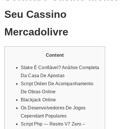
Seu Cassino
Mercadolivre
Content
Stake É Confiável? Análise Completa
Da Casa De Apostas
Script Orden De Acompanhamento
De Obras Online
Blackjack Online
Os Desenvolvedores De Jogos
Cependant Populares
Script Php — Restro V7 Zero –