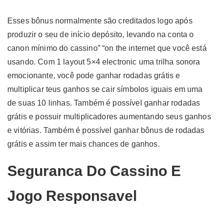
Esses bônus normalmente são creditados logo após
produzir o seu de início depósito, levando na conta o
canon mínimo do cassino” “on the internet que você está
usando. Com 1 layout 5×4 electronic uma trilha sonora
emocionante, você pode ganhar rodadas grátis e
multiplicar teus ganhos se cair símbolos iguais em uma
de suas 10 linhas. Também é possível ganhar rodadas
grátis e possuir multiplicadores aumentando seus ganhos
e vitórias. Também é possível ganhar bônus de rodadas
grátis e assim ter mais chances de ganhos.
Seguranca Do Cassino E
Jogo Responsavel