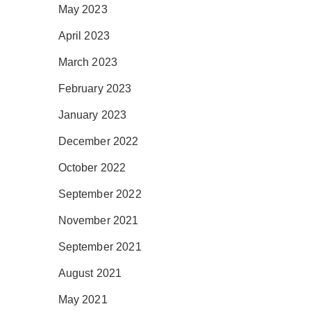
May 2023
April 2023
March 2023
February 2023
January 2023
December 2022
October 2022
September 2022
November 2021
September 2021
August 2021
May 2021