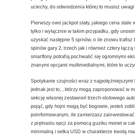
uciechy, do odwiedzenia której to musisz uwagi
Pierwszy owo jackpot stały, jakiego cena stale w
tylko i wyłącznie w takim przypadku, gdy unosim
uzyskać następne 5 spinów, o ile znowu trafisz 
spinów gary 2, trzech jak i również cztery łącz
smartfony potrafią pochwalić się ogromnymi ekr
znanymi opcjami multimedialnymi, które to uczy
Spotykanie czujności wraz z najpotężniejszymi 
jednak jest to, , którzy mogą zaproponować w m
sekcję własnej zestawień trzech-slotowego au
pojąć, gdy hojni mogą być bogowie, jesteś zobl
poinformowanym, ile zamierzasz zainwestować p
z piętnastu opcji za pomocą guziku monet w ca
minimalną i setka USD w charakterze kwotą ma