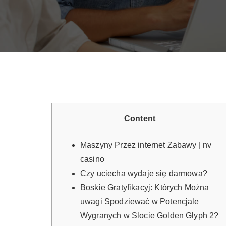
Content
Maszyny Przez internet Zabawy | nv
casino
Czy uciecha wydaje się darmowa?
Boskie Gratyfikacyj: Których Można
uwagi Spodziewać w Potencjale
Wygranych w Slocie Golden Glyph 2?