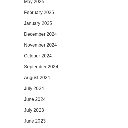
May 2025
February 2025
January 2025
December 2024
November 2024
October 2024
September 2024
August 2024
July 2024
June 2024
July 2023
June 2023