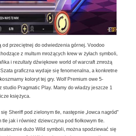
 od przeciętnej do odwiedzenia górnej. Voodoo
chodzące z multum mrożących krew w żyłach symboli,
fika i rezultaty dźwiękowe world of warcraft zmrożą
 Szata graficzna wydaje się fenomenalna, a konkretne
koszmarny koloryt tej gry. Wolf Premium owe 5-
 studio Pragmatic Play. Mamy do władzy jeszcze 1
icze księżyca.
ę Sheriff pod zielonym tle, następnie „łowca nagród”
 tle jak i również dziewczyna pod fiołkowym tle.
statecznie dużo Wild symboli, można spodziewać się