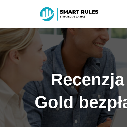
Recenzja
Gold bezpł