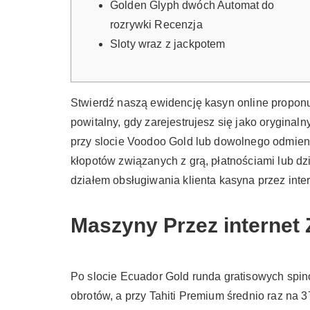
Golden Glyph dwóch Automat do
rozrywki Recenzja
Sloty wraz z jackpotem
Stwierdź naszą ewidencję kasyn online proponu
powitalny, gdy zarejestrujesz się jako orygin
przy slocie Voodoo Gold lub dowolnego odmien
kłopotów związanych z grą, płatnościami lub dz
działem obsługiwania klienta kasyna przez inter
Maszyny Przez internet 
Po slocie Ecuador Gold runda gratisowych spi
obrotów, a przy Tahiti Premium średnio raz na