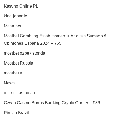
Kasyno Online PL
king johnnie
Masalbet
Mostbet Gambling Establishment > Análisis Sumado A
Opiniones España 2024 – 765
mostbet ozbekistonda
Mostbet Russia
mostbet tr
News
online casino au
Ozwin Casino Bonus Banking Crypto Corner – 936
Pin Up Brazil