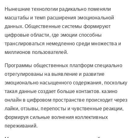
Нынешние технологии радикально поменяли
масштабы и темп расширения эмоциональной
данных. Общественные системы формируют
цифровые области, где эмоции способны
транслироваться немедленно среди множества и
миллионов пользователей.
Программы общественных платформ специально
отрегулированы на выявление и развитие
эмоционально насыщенного содержания, поскольку
такая данные создает больше контактов. казино
онлайн в цифровом пространстве происходит через
лайки, отзывы, перепосты и чувственные реакции,
формируя сильные волнения коллективных
переживаний.