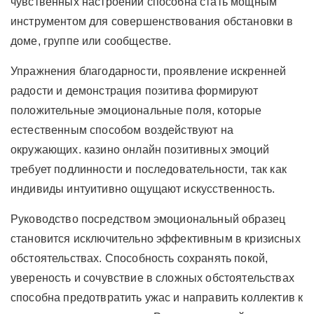
чувственных настроений способна стать мощным
инструментом для совершенствования обстановки в
доме, группе или сообществе.
Упражнения благодарности, проявление искренней
радости и демонстрация позитива формируют
положительные эмоциональные поля, которые
естественным способом воздействуют на
окружающих. казино онлайн позитивных эмоций
требует подлинности и последовательности, так как
индивиды интуитивно ощущают искусственность.
Руководство посредством эмоциональный образец
становится исключительно эффективным в кризисных
обстоятельствах. Способность сохранять покой,
увереность и сочувствие в сложных обстоятельствах
способна предотвратить ужас и направить коллектив к