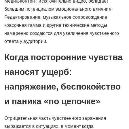
Медиа-контент, исключительно видео, обладает
большим потенциалом эмоционального влияния.
Редактирование, музыкальное сопровождение,
красочная гамма и другие технические методы
намеренно создаются для увеличения чувственного
ответа у аудитории.
Когда посторонние чувства
наносят ущерб:
напряжение, беспокойство
и паника «по цепочке»
Отрицательная часть чувственного заражения
выражается в ситуациях, в момент когда