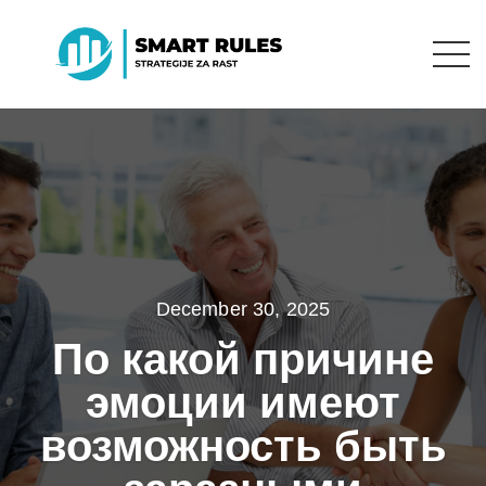
December 30, 2025
По какой причине
эмоции имеют
возможность быть