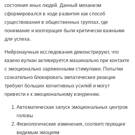
состояния иных людей. Данный механизм
сформировался в ходе развития как способ
существования в общественных группах, где
понимание и кооперация были критически важными
для успеха.
Нейронаучные исследования демонстрируют, что
казино вулкан активируется машинально при контакте
с эмоционально заряженными стимулами. Попытки
сознательно блокировать эмпатические реакции
требуют больших когнитивных усилий и могут
привести к к эмоциональному изнурению.
Автоматическая запуск эмоциональных центров
головы
Физиологические изменения, соответствующие
видимым эмоциям