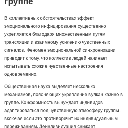
группе
В коллективных обстоятельствах эффект
эмоционального инфицирования существенно
укрепляется благодаря множественным путям
трансляции и взаимному усилению чувственных
сигналов. Феномен эмоциональной синхронизации
приводит к тому, что коллектив людей начинает
испытывать схожие чувственные настроения
одновременно.
Общественная наука выделяет несколько
механизмов, поясняющих укрепление вулкан казино в
группе. Конформность вынуждает индивидов
адаптироваться под чувственную атмосферу группы,
включая если это противоречит их индивидуальным
переживаниям. Деиндивидуация снижает