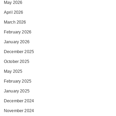
May 2026
April 2026
March 2026
February 2026
January 2026
December 2025
October 2025
May 2025
February 2025
January 2025
December 2024
November 2024