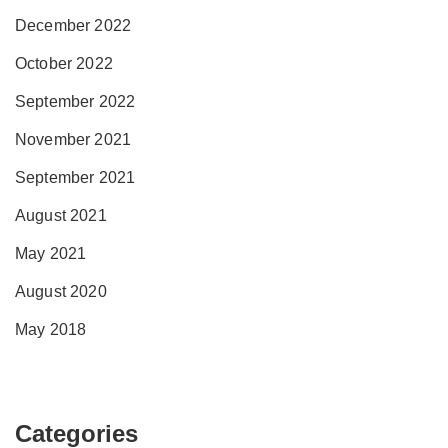
December 2022
October 2022
September 2022
November 2021
September 2021
August 2021
May 2021
August 2020
May 2018
Categories