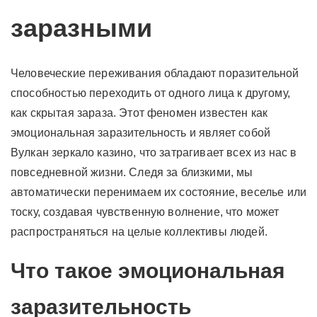
заразными
Человеческие переживания обладают поразительной
способностью переходить от одного лица к другому,
как скрытая зараза. Этот феномен известен как
эмоциональная заразительность и являет собой
Вулкан зеркало казино
, что затрагивает всех из нас в
повседневной жизни. Следя за близкими, мы
автоматически перенимаем их состояние, веселье или
тоску, создавая чувственную волнение, что может
распространяться на целые коллективы людей.
Что такое эмоциональная
заразительность