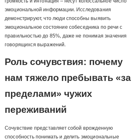
громкость и интонация – несут колоссальное число
эмоциональной информации. Исследования
демонстрируют, что люди способны выявить
эмоциональное состояние собеседника по речи с
правильностью до 85%, даже не понимая значения
говорящихся выражений.
Роль сочувствия: почему
нам тяжело пребывать «за
пределами» чужих
переживаний
Сочувствие представляет собой врожденную
способность понимать и делить эмоциональные