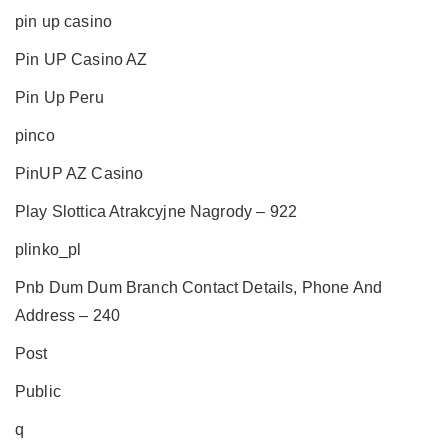
pin up casino
Pin UP Casino AZ
Pin Up Peru
pinco
PinUP AZ Casino
Play Slottica Atrakcyjne Nagrody – 922
plinko_pl
Pnb Dum Dum Branch Contact Details, Phone And
Address – 240
Post
Public
q