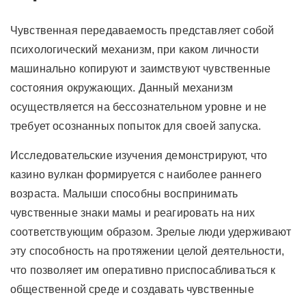
Чувственная передаваемость представляет собой
психологический механизм, при каком личности
машинально копируют и заимствуют чувственные
состояния окружающих. Данный механизм
осуществляется на бессознательном уровне и не
требует осознанных попыток для своей запуска.
Исследовательские изучения демонстрируют, что
казино вулкан формируется с наиболее раннего
возраста. Малыши способны воспринимать
чувственные знаки мамы и реагировать на них
соответствующим образом. Зрелые люди удерживают
эту способность на протяжении целой деятельности,
что позволяет им оперативно приспосабливаться к
общественной среде и создавать чувственные