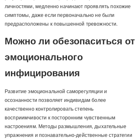
личностями, медленно начинают проявлять похожие
симптомы, даже если первоначально не были
предрасположены к повышенной тревожности.
Можно ли обезопаситься от
эмоционального
инфицирования
Развитие эмоциональной саморегуляции и
осознанности позволяет индивидам более
качественно контролировать степень
восприимчивости к посторонним чувственным
настроениям. Методы размышления, дыхательные
упражнения и познавательно-действенные стратегии