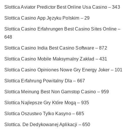
Slottica Aviator Predictor Best Online Usa Casino – 343
Slottica Casino App Języku Polskim – 29
Slottica Casino Erfahrungen Best Casino Sites Online –
648
Slottica Casino India Best Casino Software – 872
Slottica Casino Mobile Maksymalny Zakład – 431
Slottica Casino Opiniones Nowe Gry Energy Joker – 101
Slottica Erfahrung Powitalny Dla – 667
Slottica Meinung Best Non Gamstop Casino – 959
Slottica Najlepsze Gry Które Mogą – 935
Slottica Oszustwo Tylko Kasyno – 685
Slottica. De Dedykowanej Aplikacji – 650