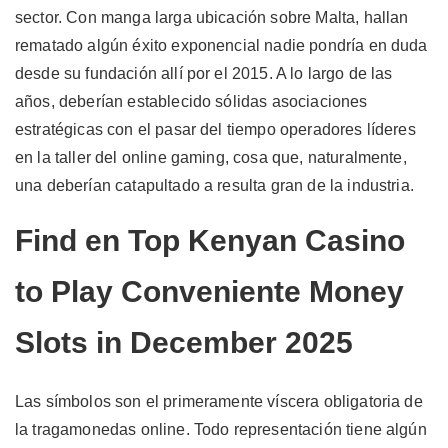
sector. Con manga larga ubicación sobre Malta, hallan
rematado algún éxito exponencial nadie pondrí­a en duda
desde su fundación allí por el 2015. A lo largo de las
años, deberían establecido sólidas asociaciones
estratégicas con el pasar del tiempo operadores líderes
en la taller del online gaming, cosa que, naturalmente,
una deberían catapultado a resulta gran de la industria.
Find en Top Kenyan Casino
to Play Conveniente Money
Slots in December 2025
Las símbolos son el primeramente víscera obligatoria de
la tragamonedas online. Todo representación tiene algún