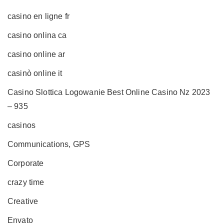
casino en ligne fr
casino onlina ca
casino online ar
casinò online it
Casino Slottica Logowanie Best Online Casino Nz 2023
– 935
casinos
Communications, GPS
Corporate
crazy time
Creative
Envato