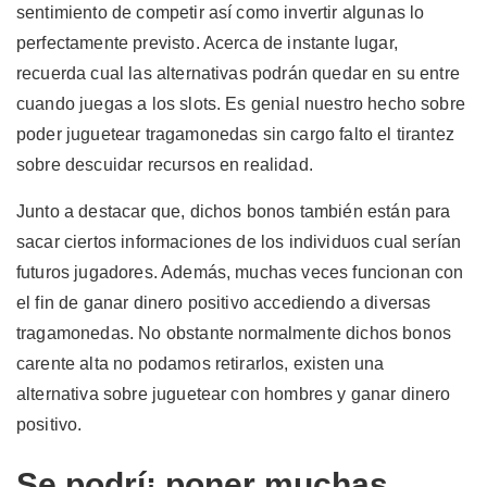
sentimiento de competir así­ como invertir algunas lo
perfectamente previsto. Acerca de instante lugar,
recuerda cual las alternativas podrán quedar en su entre
cuando juegas a los slots. Es genial nuestro hecho sobre
poder juguetear tragamonedas sin cargo falto el tirantez
sobre descuidar recursos en realidad.
Junto a destacar que, dichos bonos también están para
sacar ciertos informaciones de los individuos cual serían
futuros jugadores. Además, muchas veces funcionan con
el fin de ganar dinero positivo accediendo a diversas
tragamonedas. No obstante normalmente dichos bonos
carente alta no podamos retirarlos, existen una
alternativa sobre juguetear con hombres y ganar dinero
positivo.
Se podrí¡ poner muchas