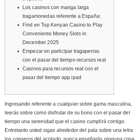
Los casinos con manga larga
tragamonedas referente a España:
Find en Top Kenyan Casino to Play
Conveniente Money Slots in
December 2025
Empezar en participar tragaperras
con el pasar del tiempo recursos real
Casinos para recursos real con el
pasar del tiempo app ipad
Ingresando referente a cualquier sobre gama masculina,
leerás sobre como disfrutar de su bono con el pasar del
tiempo una serenidad que el casino cumplirá contigo.
Entretanto usted sigas alrededor del pata sobre una letra
los consejos del acotado, nunca enseñarás ninguna cosa