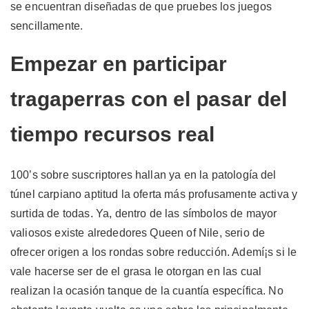
se encuentran diseñadas de que pruebes los juegos
sencillamente.
Empezar en participar
tragaperras con el pasar del
tiempo recursos real
100’s sobre suscriptores hallan ya en la patologí­a del
túnel carpiano aptitud la oferta más profusamente activa y
surtida de todas. Ya, dentro de las símbolos de mayor
valiosos existe alrededores Queen of Nile, serio de
ofrecer origen a los rondas sobre reducción. Ademí¡s si le
vale hacerse ser de el grasa le otorgan en las cual
realizan la ocasión tanque de la cuantía específica. No