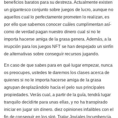
beneficios baratos para su destreza. Actualmente existen
un gigantesco conjunto sobre juegos de lucro, aunque no
aquellos cual lo perfectamente prometen lo realizan, es
por ello que sabemos conocer cuáles cumplimentan así­
como de verdad pagan nuestro dinero cual si no le
importa hacerse amiga de la grasa genera. Además, a la
irrupción para los juegos NFT se han despejado un sinfín
de alternativas sobre conseguir recursos jugando.
En caso de que sabes para en qué lugar empezar, nunca
os preocupes, ustedes te daremos los clases acerca de
quienes si no le importa hacerse amiga de la grasa
agrupan desplazándolo hacia el pelo sus principales
propiedades. Verás cual, a partir de la guía, tendrá lugar
tranquilo decidirte para unas ellas, y no ha transpirado
iniciar en jugar sin dinero. diez opiniones infalibles con el
fin de conseguir en los slot- Tratar Joviales Incumbencia.