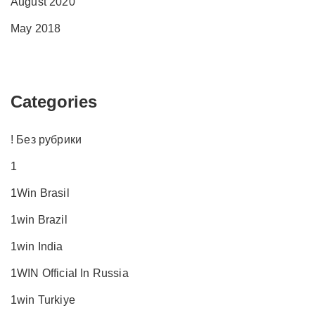
August 2020
May 2018
Categories
! Без рубрики
1
1Win Brasil
1win Brazil
1win India
1WIN Official In Russia
1win Turkiye