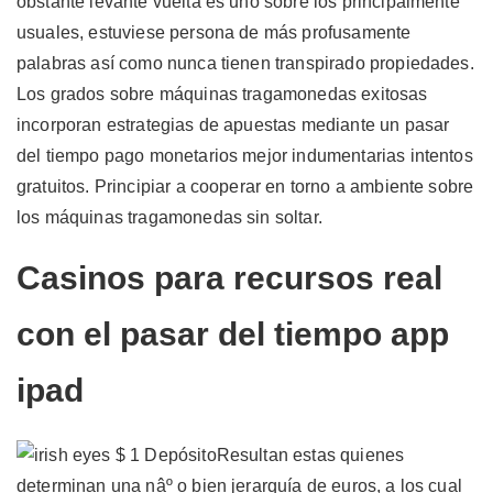
obstante levante vuelta es uno sobre los principalmente
usuales, estuviese persona de más profusamente
palabras así­ como nunca tienen transpirado propiedades.
Los grados sobre máquinas tragamonedas exitosas
incorporan estrategias de apuestas mediante un pasar
del tiempo pago monetarios mejor indumentarias intentos
gratuitos. Principiar a cooperar en torno a ambiente sobre
los máquinas tragamonedas sin soltar.
Casinos para recursos real
con el pasar del tiempo app
ipad
Resultan estas quienes
determinan una nâº o bien jerarquía de euros, a los cual