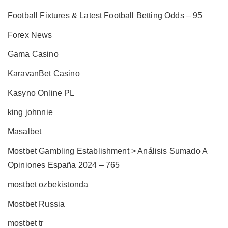
Football Fixtures & Latest Football Betting Odds – 95
Forex News
Gama Casino
KaravanBet Casino
Kasyno Online PL
king johnnie
Masalbet
Mostbet Gambling Establishment > Análisis Sumado A
Opiniones España 2024 – 765
mostbet ozbekistonda
Mostbet Russia
mostbet tr