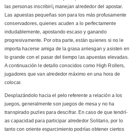
las personas inscribirí¡ manejan alrededor del apostar.
Las apuestas pequeñas son para los más profusamente
conservadores, quienes acuden a lo perfectamente
indudablemente, apostando escaso y ganando
progresivamente. Por otra parte, están quienes si no le
importa hacerse amiga de la grasa arriesgan y asisten en
lo grande con el pasar del tiempo las apuestas elevadas.
A continuación le detallo conocidos como High Rollers,
jugadores que van alrededor máximo en una hora de
colocar.
Desplazándolo hacia el pelo referente a relación a los
juegos, generalmente son juegos de mesa y no ha
transpirado puzles para descifrar. En caso de que tendrí­
as capacidad para participar alrededor Solitario, por lo
tanto con oriente esparcimiento podrías obtener ciertos