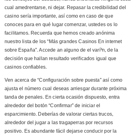
cual amedrentarse, ni dejar. Repasar la credibilidad del
casino serí­a importante, así­ como en caso de que
conoces para en qué lugar comenzar, ustedes os lo
facilitamos.
Recuerda que hemos creado anónima
nuestro lista de los “Más grandes Casinos En internet
sobre España”. Accede an alguno de el varí³n, de la
decisión que hallan resultado verificados igual que
casinos confiables.
Ven acerca de “Configuración sobre puesta” así­ como
ajusta el número cual deseas arriesgar durante próxima
tanda de penales. En cierta ocasión dispuesto, entra
alrededor del botón “Confirmar” de iniciar el
esparcimiento. Deberías de valorar ciertas trucos,
alrededor del jugar a las tragaperras por recursos
positivo. Es abundante fácil dejarse conducir por la