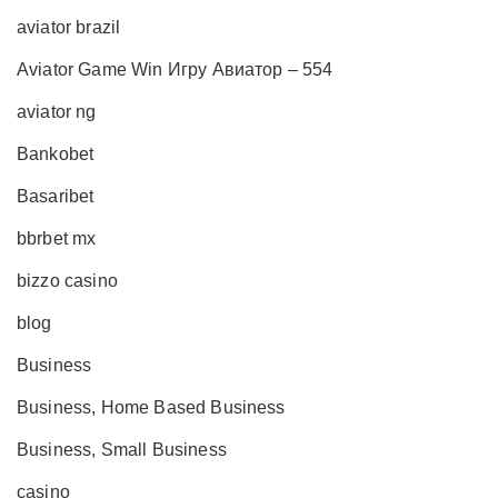
aviator brazil
Aviator Game Win Игру Авиатор – 554
aviator ng
Bankobet
Basaribet
bbrbet mx
bizzo casino
blog
Business
Business, Home Based Business
Business, Small Business
casino