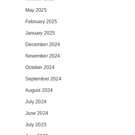
May 2025
February 2025
January 2025
December 2024
November 2024
October 2024
September 2024
August 2024
July 2024
June 2024
July 2023