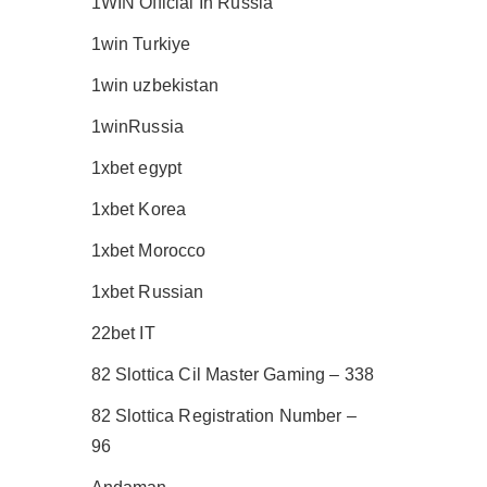
1WIN Official In Russia
1win Turkiye
1win uzbekistan
1winRussia
1xbet egypt
1xbet Korea
1xbet Morocco
1xbet Russian
22bet IT
82 Slottica Cil Master Gaming – 338
82 Slottica Registration Number –
96