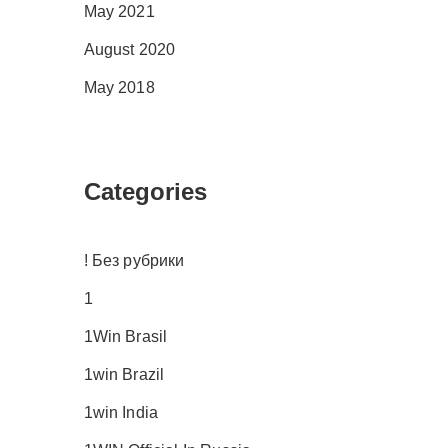
May 2021
August 2020
May 2018
Categories
! Без рубрики
1
1Win Brasil
1win Brazil
1win India