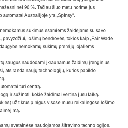
k mažesni nei 96 %. Tačiau šiuo metu norime jus
 automatai Australijoje yra „Spinsy“.
ūlo nemokamus sukimus esamiems žaidėjams su savo
is, pavyzdžiui, lošimų bendrovės, tokios kaip „Fair Wade
lo daugybę nemokamų sukimų premijų lojaliems
ūtų saugūs naudodami įkraunamus žaidimų įrenginius.
osi, atsiranda naujų technologijų, kurios papildo
mą.
utomatai turi centrą.
ogą ir sužinoti, kokie žaidimai vertina jūsų laiką.
kies) už tikrus pinigus visose mūsų reikalingose ​​lošimo
laimėjimą.
o namų svetainėse naudojamos šifravimo technologijos.