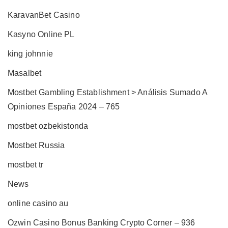
KaravanBet Casino
Kasyno Online PL
king johnnie
Masalbet
Mostbet Gambling Establishment > Análisis Sumado A
Opiniones España 2024 – 765
mostbet ozbekistonda
Mostbet Russia
mostbet tr
News
online casino au
Ozwin Casino Bonus Banking Crypto Corner – 936