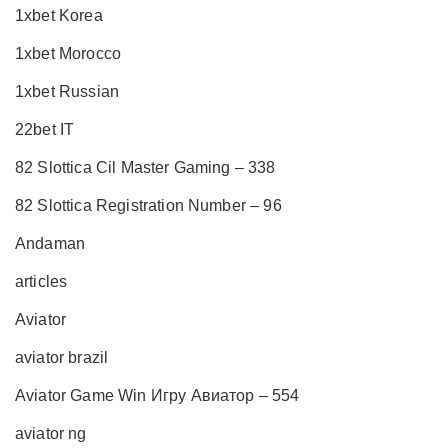
1xbet Korea
1xbet Morocco
1xbet Russian
22bet IT
82 Slottica Cil Master Gaming – 338
82 Slottica Registration Number – 96
Andaman
articles
Aviator
aviator brazil
Aviator Game Win Игру Авиатор – 554
aviator ng