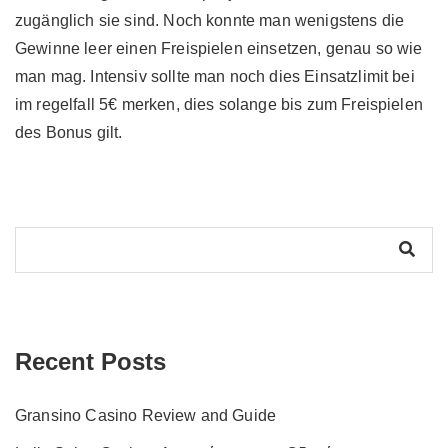
zugänglich sie sind. Noch konnte man wenigstens die
Gewinne leer einen Freispielen einsetzen, genau so wie
man mag. Intensiv sollte man noch dies Einsatzlimit bei
im regelfall 5€ merken, dies solange bis zum Freispielen
des Bonus gilt.
Recent Posts
Gransino Casino Review and Guide