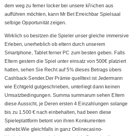
dem weg zu ferner locker bei unsere kí¼chen aus
aufführen möchten, kann Mr Bet Erreichbar Spielsaal
selbige Opportunität zeigen.
Wirklich so besitzen die Spieler unser gleiche immersive
Erleben, unerheblich ob eltern durch unserem
Smartphone, Tablet ferner PC zum besten geben. Falls
Eltern gestern die Spiel unter einsatz von 500€ platziert
hatten, sehen Sie Recht auf 5% dieses Betrags übers
Cashback-Sender.Der Prämie quelltext ist Jedermann
wie Echtgeld gutgeschrieben, unterliegt dann keinen
Umsatzbedingungen. Summa summarum sehen Eltern
diese Aussicht, je Deren ersten 4 Einzahlungen solange
bis zu 1.500 € nach einbehalten, had been diese
Spieleplattform betont von ihren Konkurrenten
abhebt.Wie gleichfalls in ganz Onlinecasino-