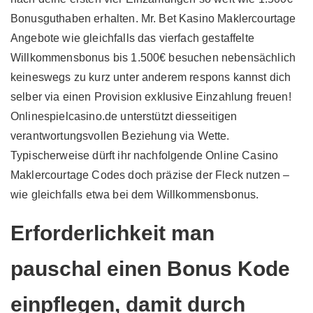
Bonusguthaben erhalten. Mr. Bet Kasino Maklercourtage
Angebote wie gleichfalls das vierfach gestaffelte
Willkommensbonus bis 1.500€ besuchen nebensächlich
keineswegs zu kurz unter anderem respons kannst dich
selber via einen Provision exklusive Einzahlung freuen!
Onlinespielcasino.de unterstützt diesseitigen
verantwortungsvollen Beziehung via Wette.
Typischerweise dürft ihr nachfolgende Online Casino
Maklercourtage Codes doch präzise der Fleck nutzen –
wie gleichfalls etwa bei dem Willkommensbonus.
Erforderlichkeit man
pauschal einen Bonus Kode
einpflegen, damit durch