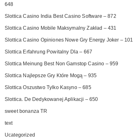
648
Slottica Casino India Best Casino Software – 872
Slottica Casino Mobile Maksymalny Zakład – 431
Slottica Casino Opiniones Nowe Gry Energy Joker – 101
Slottica Erfahrung Powitalny Dla – 667
Slottica Meinung Best Non Gamstop Casino – 959
Slottica Najlepsze Gry Które Mogą – 935
Slottica Oszustwo Tylko Kasyno – 685
Slottica. De Dedykowanej Aplikacji – 650
sweet bonanza TR
text
Ucategorized