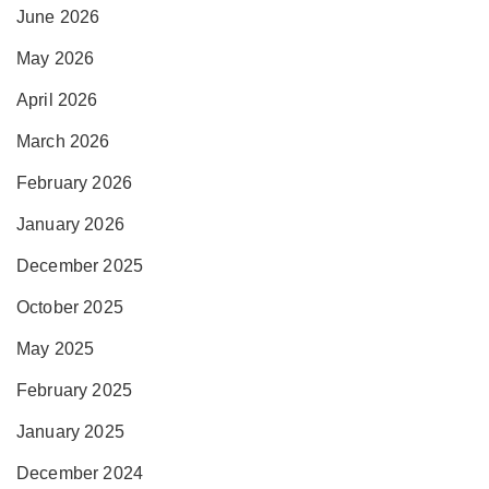
June 2026
May 2026
April 2026
March 2026
February 2026
January 2026
December 2025
October 2025
May 2025
February 2025
January 2025
December 2024