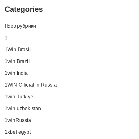
Categories
! Без рубрики
1
1Win Brasil
1win Brazil
1win India
1WIN Official In Russia
1win Turkiye
1win uzbekistan
1winRussia
1xbet egypt