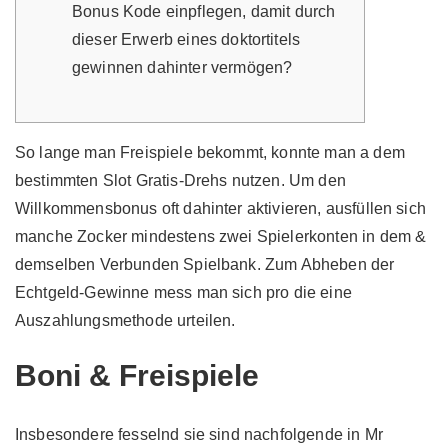
Bonus Kode einpflegen, damit durch
dieser Erwerb eines doktortitels
gewinnen dahinter vermögen?
So lange man Freispiele bekommt, konnte man a dem
bestimmten Slot Gratis-Drehs nutzen. Um den
Willkommensbonus oft dahinter aktivieren, ausfüllen sich
manche Zocker mindestens zwei Spielerkonten in dem &
demselben Verbunden Spielbank.
Zum Abheben der
Echtgeld-Gewinne mess man sich pro die eine
Auszahlungsmethode urteilen.
Boni & Freispiele
Insbesondere fesselnd sie sind nachfolgende in Mr