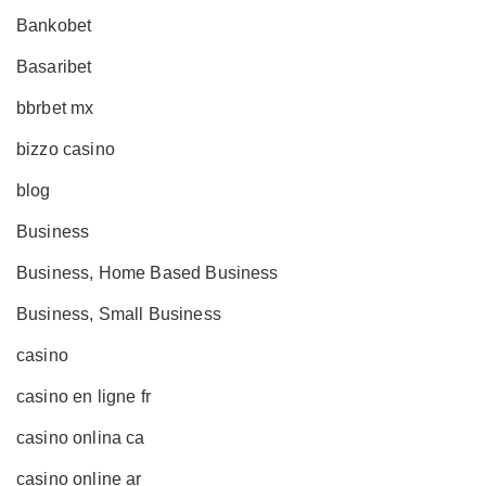
Bankobet
Basaribet
bbrbet mx
bizzo casino
blog
Business
Business, Home Based Business
Business, Small Business
casino
casino en ligne fr
casino onlina ca
casino online ar