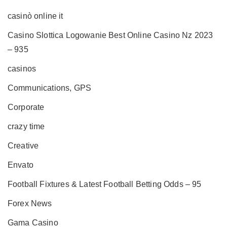
casinò online it
Casino Slottica Logowanie Best Online Casino Nz 2023
– 935
casinos
Communications, GPS
Corporate
crazy time
Creative
Envato
Football Fixtures & Latest Football Betting Odds – 95
Forex News
Gama Casino