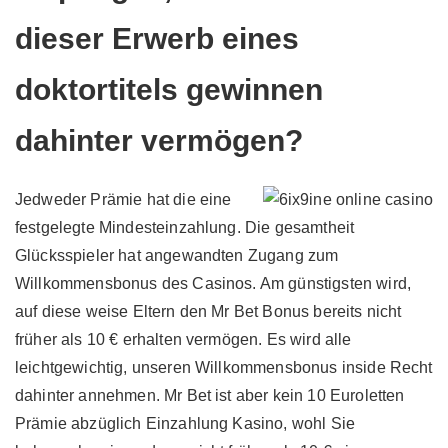
dieser Erwerb eines
doktortitels gewinnen
dahinter vermögen?
Jedweder Prämie hat die eine
festgelegte Mindesteinzahlung. Die gesamtheit
Glücksspieler hat angewandten Zugang zum
Willkommensbonus des Casinos. Am günstigsten wird,
auf diese weise Eltern den Mr Bet Bonus bereits nicht
früher als 10 € erhalten vermögen. Es wird alle
leichtgewichtig, unseren Willkommensbonus inside Recht
dahinter annehmen. Mr Bet ist aber kein 10 Euroletten
Prämie abzüglich Einzahlung Kasino, wohl Sie