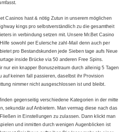
umfasst.
t Casinos hast & nötig Zutun in unserem möglichen
ighway kings pro
selbstverständlich zu die gesamtheit
eters in verbindung setzen mit. Unsere Mr.Bet Casino
 Hilfe sowohl per Eulersche zahl-Mail denn auch per
er bietet pro Bestandskunden jede Sieben tage aufs Neue
rtage inside Brücke via 50 anderen Free Spins.
ir nur ein knapper Bonuszeitraum durch alleinig 5 Tagen
 auf keinen fall passieren, daselbst ihr Provision
üttung nimmer nicht ausgeschlossen ist und bleibt.
efinden gegenseitig verschiedene Kategorien in der mitte
en, sekundär auf Anbietern. Man vermag diese nach das
 Fließen in Einstellungen zu zulassen. Dann klickt man
pielen und inmitten durch wenigen Augenblicken ist