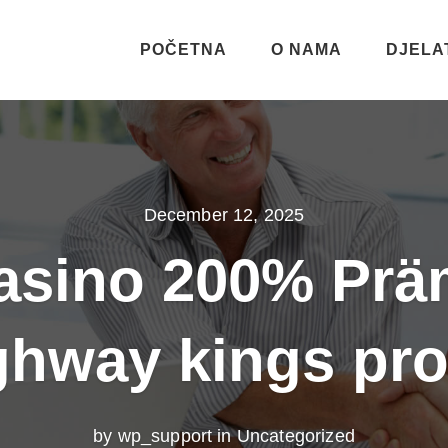
POČETNA
O NAMA
DJELA
December 12, 2025
asino 200% Prä
ghway kings pro 
by wp_support in
Uncategorized