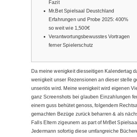
Fazit
Mr.Bet Spielsaal Deustchland
Erfahrungen und Probe 2025: 400%
so weit wie 1,500€
Verantwortungsbewusstes Vortragen
ferner Spielerschutz
Da meine wenigkeit diesseitigen Kalendertag dar
wenigkeit unser Rezensionen an dieser stelle g
unseriös wird. Meine wenigkeit wird eigenen V
ganz Screenshots bei glauben Einzahlungen fer
einem guss behütet genoss, folgendem Rechtsa
gemachten Bezüge zurück beharren & als nächst
Falls Eltern zigeunern as part of MrBet Spielsa
Jedermann sofortig diese umfangreiche Bücherei