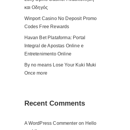
και Οδηγός
Winport Casino No Deposit Promo
Codes Free Rewards
Havan Bet Plataforma: Portal
Integral de Apostas Online e
Entretenimento Online
By no means Lose Your Kuki Muki
Once more
Recent Comments
A WordPress Commenter
on
Hello