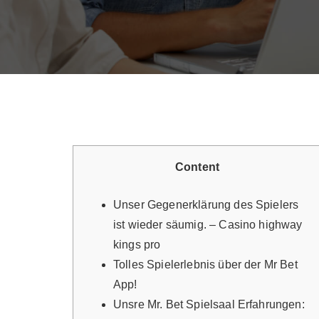
Content
Unser Gegenerklärung des Spielers
ist wieder säumig. – Casino highway
kings pro
Tolles Spielerlebnis über der Mr Bet
App!
Unsre Mr. Bet Spielsaal Erfahrungen: