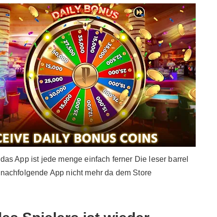
 das App ist jede menge einfach ferner Die leser barrel
s nachfolgende App nicht mehr da dem Store