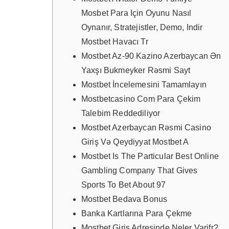
Mosbet Para Için Oyunu Nasıl
Oynanır, Stratejistler, Demo, Indir
Mostbet Havacı Tr
Mostbet Az-90 Kazino Azerbaycan Ən
Yaxşı Bukmeyker Rəsmi Sayt
Mostbet İncelemesini Tamamlayın
Mostbetcasino Com Para Çekim
Talebim Reddediliyor
Mostbet Azerbaycan Rəsmi Casino
Giriş Və Qeydiyyat Mostbet A
Mostbet Is The Particular Best Online
Gambling Company That Gives
Sports To Bet About 97
Mostbet Bedava Bonus
Banka Kartlarına Para Çekme
Mostbet Giriş Adresinde Neler Varifr?