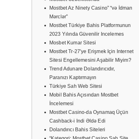
Mostbet Az Ninety Casino” “və İdman
Mərclər”
Mostbet Türkiye Bahis Platformunun
2023 Yılında Güvenilir Incelemes
Mosbet Kumar Sitesi
Mostbet Tr-27′ye Erişmek Için Internet
Sitesi Engellemesini Aşabilir Miyim?
Trend Adunare Dolandırıcıdır,
Paranızı Kaptırmayın
Türkiye Sah Web Sitesi
Mobil Bahis Açısından Mostbet
İncelemesi
Mostbet Casino-da Oynamaq Üçün
Cashback-i Indi Əldə Edi
Dolandırıcı Bahis Siteleri
“Kategori: Mostbet Casino Sah Site