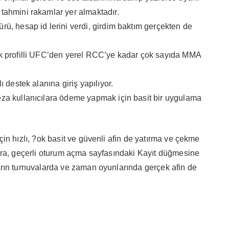
tahmini rakamlar yer almaktadır.
ü, hesap id lerini verdi, girdim baktım gerçekten de
ek profilli UFC’den yerel RCC’ye kadar çok sayıda MMA
 destek alanına giriş yapılıyor.
za kullanıcılara ödeme yapmak için basit bir uygulama
çin hızlı, ?ok basit ve güvenli afin de yatırma ve çekme
onra, geçerli oturum açma sayfasındaki Kayıt düğmesine
arın turnuvalarda ve zaman oyunlarında gerçek afin de