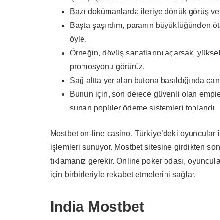
Bazı dokümanlarda ileriye dönük görüş ve 
Başta şaşırdım, paranın büyüklüğünden ötür
öyle.
Örneğin, dövüş sanatlarını açarsak, yüks
promosyonu görürüz.
Sağ altta yer alan butona basıldığında canlı
Bunun için, son derece güvenli olan empie
sunan popüler ödeme sistemleri toplandı.
Mostbet on-line casino, Türkiye’deki oyuncular i
işlemleri sunuyor. Mostbet sitesine girdikten s
tıklamanız gerekir. Online poker odası, oyuncul
için birbirleriyle rekabet etmelerini sağlar.
India Mostbet