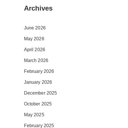
Archives
June 2026
May 2026
April 2026
March 2026
February 2026
January 2026
December 2025
October 2025
May 2025
February 2025