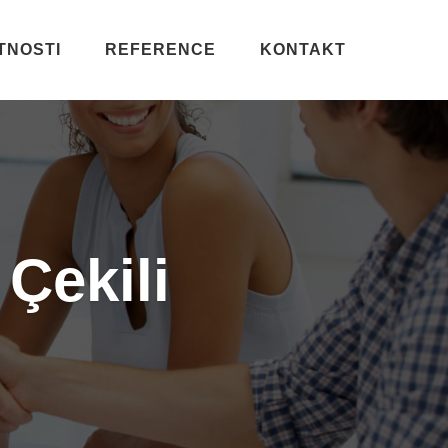
TNOSTI
REFERENCE
KONTAKT
 Çekili