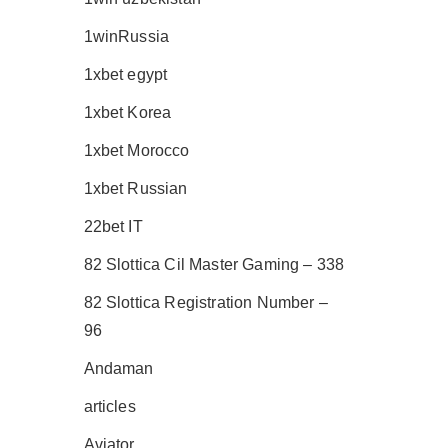
1winRussia
1xbet egypt
1xbet Korea
1xbet Morocco
1xbet Russian
22bet IT
82 Slottica Cil Master Gaming – 338
82 Slottica Registration Number –
96
Andaman
articles
Aviator