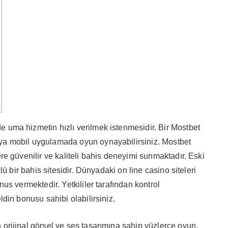
 uma hizmetin hızlı verilmek istenmesidir. Bir Mostbet
ya mobil uygulamada oyun oynayabilirsiniz. Mostbet
re güvenilir ve kaliteli bahis deneyimi sunmaktadır. Eski
lü bir bahis sitesidir. Dünyadaki on line casino siteleri
us vermektedir. Yetkililer tarafından kontrol
ldin bonusu sahibi olabilirsiniz.
en orijinal görsel ve ses tasarımına sahip yüzlerce oyun.