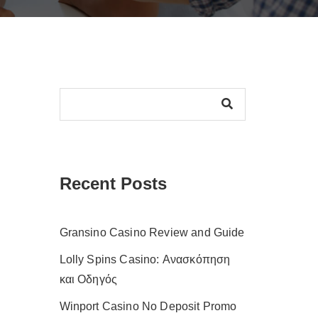
Recent Posts
Gransino Casino Review and Guide
Lolly Spins Casino: Ανασκόπηση
και Οδηγός
Winport Casino No Deposit Promo