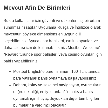
Mevcut Afin De Birimleri
Bu da kullanıcılar için güvenli ve düzenlenmiş bir ortam
sunulmasını sağlar. Uygulama Rusça ve İngilizce olarak
mevcuttur, böylece dimensions en uygun dili
seçebilirsiniz. Ayrıca spor bahisleri, casino oyunları ve
daha fazlası için de kullanabilirsiniz. Mostbet Welcome”
“Reward türünde spor bahisleri veya casino oyunları için
bahis yapabilirsiniz.
Mostbet English’e bare minimum 160 TL tutarında
para yatırarak bahis oynamaya başlayabilirsiniz.
Dahası, kolay ve sezgisel navigasyon, oyuncuların
doğru etkinliği, en iyi oranları” “empieza bahis
oynamak için ihtiyaç duydukları diğer tüm bilgileri
bulmalarına yardımcı olacaktır.