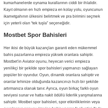
kumarhanelerde oynama kurallarının ciddi bir ihlalidir.
Kayıt olmanın en hızlı empieza en kolay yolu, oyuncunun
ikametgahının ülkesini belirtmek ve pra birimini seçmek
için yeterli olan “tek tuşla” seçeneğidir.
Mostbet Spor Bahisleri
Her ikisi de büyük kazançları garanti eden mükemmel
bahis pazarlarına empieza yüksek oranlara sahiptir.
Mostbet’in Aviator oyunu, heyecan verici empieza
yenilikçi bir şekilde spor bahisleri yapmanızı sağlayan
popüler bir oyundur. Oyun, dinamik oranlara sahiptir ve
oranlar lehinize olduğunda kazancınızı hızlı bir şekilde
artırmanıza olanak tanır. Ayrıca, oyun birkaç farklı oyun
seviyesi sunar ve hatta nakit ödüllü liderlik yarışmalarına
sahiptir. Mostbet spor bahisleri, spor etkinliklerinin veya