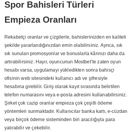
Spor Bahisleri Türleri
Empieza Oranları
Rekabetçi oranlar ve çizgilerle, bahislerinizden en kaliteli
şekilde yararlandığınızdan emin olabilirsiniz. Ayrıca, sık
sık sunulan promosyonlar ve bonuslarla kârınızı daha da
artırabilirsiniz. Hayır, oyuncunun Mostbet’te zaten oyun
hesabı varsa, uygulamayı yükledikten sonra bahisçi
ofisinin web sitesindeki kullanıcı adı ve şifresiyle
hesabına girebilir. Giriş olarak kayıt sırasında belirtilen
telefon numarasını veya e-posta adresini kullanabilirsiniz.
Şirket çok cazip oranlar empieza çok çeşitli ödeme
yöntemleri sunmaktadır. Kullanıcılar banka kartı, e-cüzdan
veya birçok ödeme sisteminden biri aracılığıyla para
yatırabilir ve çekebilir.