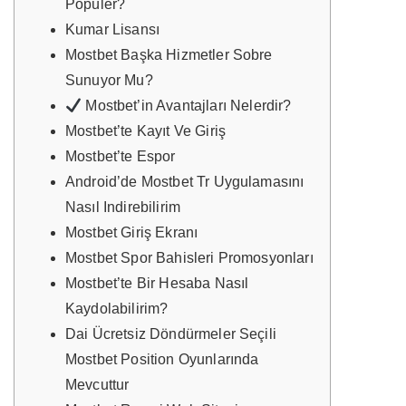
Popüler?
Kumar Lisansı
Mostbet Başka Hizmetler Sobre
Sunuyor Mu?
Mostbet’in Avantajları Nelerdir?
Mostbet’te Kayıt Ve Giriş
Mostbet’te Espor
Android’de Mostbet Tr Uygulamasını
Nasıl Indirebilirim
Mostbet Giriş Ekranı
Mostbet Spor Bahisleri Promosyonları
Mostbet’te Bir Hesaba Nasıl
Kaydolabilirim?
Dai Ücretsiz Döndürmeler Seçili
Mostbet Position Oyunlarında
Mevcuttur