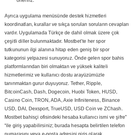
öneririz.
Ayrıca uygulama menüsünde destek hizmetleri
koordinatları, kurallar ve sıkça sorulan soruların cevapları
vardır. Uygulamada Türkçe de dahil olmak üzere çok
çeşitli diller bulunmaktadır. Mostbet’te her spor
tutkununun ilgi alanına hitap eden geniş bir spor
kategorisi yelpazesi sunuyoruz. Önde gelen spor bahis
platformlarından biri olmaktan ve yüksek kaliteli
hizmetlerimiz ve kullanıcı dostu arayüzümüzle
tanınmaktan gurur duyuyoruz. Tether, Ripple,
BitcoinCash, Dash, Dogecoin, Huobi Token, HUSD,
Casino Coin, TRON, ADA, Axie Infiniteness, Binance
USD, DAI, Dexsport, TrueUSD, USD Coin ve ZChash.
Mostbet bahisçi ofisindeki hesaba kullanıcı ismi ve şifre”
“ile giriş yapabilirsiniz; burada hesapta belirtilen telefon
numarasını veya e-posta adresini giriş olarak