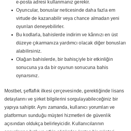
e-posta adresi kullanmanız gerekir.
Oyuncular, bonuslar neticesinde daha fazla em
virtude de kazanabilir veya chance almadan yeni
oyunları deneyebilirler.
Bu kodlarla, bahislerde indirim ve kârınızı en üst
düzeye çıkarmanıza yardımcı olacak diğer bonusları
alabilirsiniz.
Olağan bahislerde, bir bahisçiyle bir etkinliğin
sonucuna ya da bir oyunun sonucuna bahis
oynarsınız.
Mostbet, şeffaflık ilkesi çerçevesinde, gerektiğinde lisans
detaylarını ve şirket bilgilerini sorgulayabileceğiniz bir
yapıya sahiptir. Aynı zamanda, kullanıcı yorumları ve
platformun sunduğu müşteri hizmetleri de güvenlik
açısından oldukça belirleyicidir. Kullanıcılarının