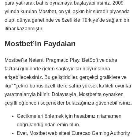
para yatırarak bahis oynamaya başlayabilirsiniz. 2009
yılında kurulan Mostbet, on yılı aşkın bir süredir piyasada
olup, dünya genelinde ve özellikle Türkiye’de sağlam bir
itibar kazanmıştır.
Mostbet’in Faydaları
Mostbet’te Netent, Pragmatic Play, BetSoft ve daha
fazlası gibi önde gelen sağlayıcıların oyunlarına
erişebileceksiniz. Bu geliştiriciler, gerçekçi grafiklere ve
ilgi” “çekici bonus özelliklere sahip yüksek kaliteli oyunlar
yaratmalarıyla bilinir. Dolayısıyla, Mostbet’te oynarken
çeşitli eğlenceli seçenekler bulacağınıza güvenebilirsiniz.
Gecikmeleri önlemek için hesabınızın tamamen
doğrulandığından emin olun.
Evet, Mostbet web sitesi Curacao Gaming Authority