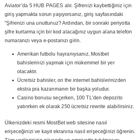
Aviator’da 5 HUB PAGES alır. Şifrenizi kaybettiğiniz için
giriş yapmakta sorun yaşıyorsanız, giriş sayfasındaki
“Şifrenizi una unuttunuz? Ardından, bir sonraki periyotta
şifre kurtarma için bir kod alacağınız uygun alana telefon
numaranızı veya e-postanızı girin.
Amerikan futbolu hayranıysanız, Mostbet
bahislerinizi yapmak için mükemmel bir yer
olacaktır.
Ücretsiz bahisler, on the internet bahislerinizden
ekstra pra kazanmanın bir başka yoludur.
Casino bonusu seçerken, 100 TL’den depozito
yatırırken ek olarak 250 ücretsiz rewrite alabilirsiniz.
Ülkenizdeki resmi MostBet web sitesine nasıl
erişeceğinizi ve kayıt ekranına nasıl erişeceğinizi öğrenin.