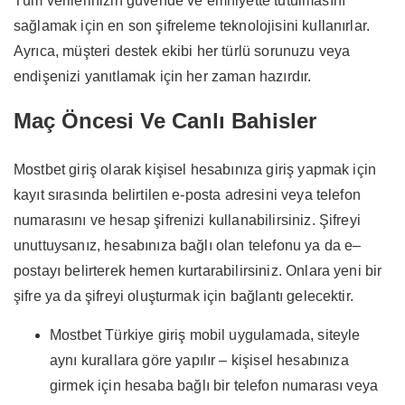
Tüm verilerinizin güvende ve emniyette tutulmasını
sağlamak için en son şifreleme teknolojisini kullanırlar.
Ayrıca, müşteri destek ekibi her türlü sorunuzu veya
endişenizi yanıtlamak için her zaman hazırdır.
Maç Öncesi Ve Canlı Bahisler
Mostbet giriş olarak kişisel hesabınıza giriş yapmak için
kayıt sırasında belirtilen e-posta adresini veya telefon
numarasını ve hesap şifrenizi kullanabilirsiniz. Şifreyi
unuttuysanız, hesabınıza bağlı olan telefonu ya da e–
postayı belirterek hemen kurtarabilirsiniz. Onlara yeni bir
şifre ya da şifreyi oluşturmak için bağlantı gelecektir.
Mostbet Türkiye giriş mobil uygulamada, siteyle
aynı kurallara göre yapılır – kişisel hesabınıza
girmek için hesaba bağlı bir telefon numarası veya