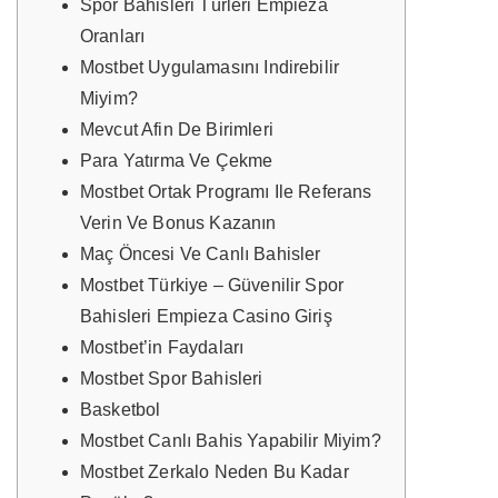
Spor Bahisleri Türleri Empieza
Oranları
Mostbet Uygulamasını Indirebilir
Miyim?
Mevcut Afin De Birimleri
Para Yatırma Ve Çekme
Mostbet Ortak Programı Ile Referans
Verin Ve Bonus Kazanın
Maç Öncesi Ve Canlı Bahisler
Mostbet Türkiye – Güvenilir Spor
Bahisleri Empieza Casino Giriş
Mostbet’in Faydaları
Mostbet Spor Bahisleri
Basketbol
Mostbet Canlı Bahis Yapabilir Miyim?
Mostbet Zerkalo Neden Bu Kadar