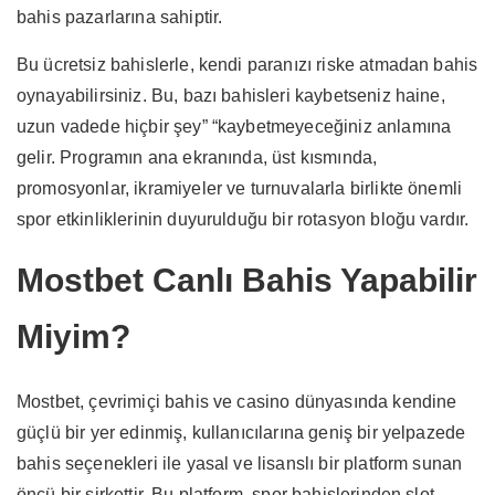
bahis pazarlarına sahiptir.
Bu ücretsiz bahislerle, kendi paranızı riske atmadan bahis
oynayabilirsiniz. Bu, bazı bahisleri kaybetseniz haine,
uzun vadede hiçbir şey” “kaybetmeyeceğiniz anlamına
gelir. Programın ana ekranında, üst kısmında,
promosyonlar, ikramiyeler ve turnuvalarla birlikte önemli
spor etkinliklerinin duyurulduğu bir rotasyon bloğu vardır.
Mostbet Canlı Bahis Yapabilir
Miyim?
Mostbet, çevrimiçi bahis ve casino dünyasında kendine
güçlü bir yer edinmiş, kullanıcılarına geniş bir yelpazede
bahis seçenekleri ile yasal ve lisanslı bir platform sunan
öncü bir şirkettir. Bu platform, spor bahislerinden slot