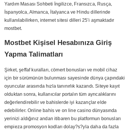
Yardım Masası Sohbeti İngilizce, Fransızca, Rusça,
İspanyolca, Almanca, İtalyanca ve Hindu dillerinde
kullanılabilirken, internet sitesi dilleri 25’i aşmaktadır
mostbet
.
Mostbet Kişisel Hesabınıza Giriş
Yapma Talimatları
Şirket, şeffaf kuralları, cömert bonusları ve mobil cihaz
için bir sürümünün bulunması sayesinde dünya çapındaki
oyuncular arasında hızla tanınırlık kazandı. Siteye kayıt
olduktan sonra, kullanıcılar portalın tüm ayrıcalıklarını
değerlendirebilir ve bahislerde iyi kazançlar elde
edebilirler. Online bahis ve on line casino dünyasında
yerinizi aldığınız andan itibaren bu platformun bonusları
empieza promosyon kodları dolay?s?yla daha da fazla