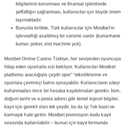
bilgilerinin korunması ve finansal işlemlerde
şeffaflığın sağlanması, kullanıcılar için büyük önem
taşımaktadır.
Bununla birlikte, Türk kullanıcılar için Mostbet’in
işlevselliği azaltılmış bir sürümü vardır (kumarhane
kumar, poker, slot machine yok).
Mostbet Online Casino Türkiye, her seviyeden oyuncuya
hitap eden oyunlarla sizi bekliyor. Kullanıcılar Mostbet
platformu aracılığıyla çeşitli spor” “etkinliklerine ve
oyunlara çevrimiçi bahis oynayabilir. Kullanıcıların siteyi
kullanmadan önce bir hesaba kaydolmaları gerekir. İsim,
doğum tarihi ve e-posta adresi gibi temel kişisel bilgiler,
kayıt için gerekli olan tek şeydir, bu da işi ?ok basit ve
karmaşık hale getirir. Mostbet promosyon kodu kayıt
sırasında kullanılabilir – bunun için kayıt formunda