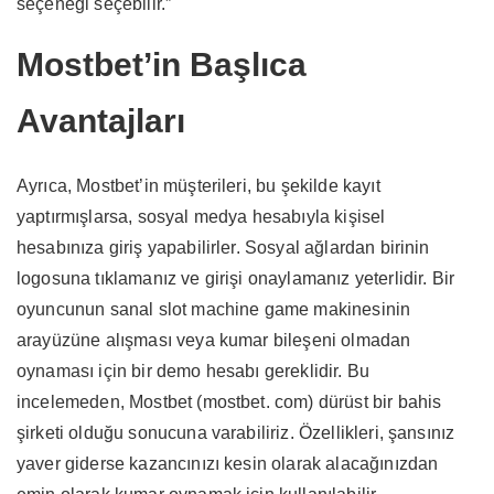
seçeneği seçebilir.”
Mostbet’in Başlıca
Avantajları
Ayrıca, Mostbet’in müşterileri, bu şekilde kayıt
yaptırmışlarsa, sosyal medya hesabıyla kişisel
hesabınıza giriş yapabilirler. Sosyal ağlardan birinin
logosuna tıklamanız ve girişi onaylamanız yeterlidir. Bir
oyuncunun sanal slot machine game makinesinin
arayüzüne alışması veya kumar bileşeni olmadan
oynaması için bir demo hesabı gereklidir. Bu
incelemeden, Mostbet (mostbet. com) dürüst bir bahis
şirketi olduğu sonucuna varabiliriz. Özellikleri, şansınız
yaver giderse kazancınızı kesin olarak alacağınızdan