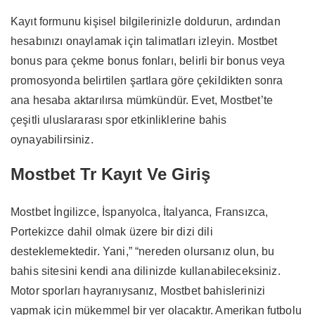
Kayıt formunu kişisel bilgilerinizle doldurun, ardından
hesabınızı onaylamak için talimatları izleyin. Mostbet
bonus para çekme bonus fonları, belirli bir bonus veya
promosyonda belirtilen şartlara göre çekildikten sonra
ana hesaba aktarılırsa mümkündür. Evet, Mostbet’te
çeşitli uluslararası spor etkinliklerine bahis
oynayabilirsiniz.
Mostbet Tr Kayıt Ve Giriş
Mostbet İngilizce, İspanyolca, İtalyanca, Fransızca,
Portekizce dahil olmak üzere bir dizi dili
desteklemektedir. Yani,” “nereden olursanız olun, bu
bahis sitesini kendi ana dilinizde kullanabileceksiniz.
Motor sporları hayranıysanız, Mostbet bahislerinizi
yapmak için mükemmel bir yer olacaktır. Amerikan futbolu