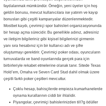
faydalanmak mümkündür. Örneğin, yeni üyeler için hoş
geldin bonusu, mevcut kullanıcılara ise yatırım ve kayıp
bonusları gibi çeşitli kampanyalar düzenlenmektedir.
Mostbet kaydı, çevrimiçi spor bahisleri organizasyonunda
bir hesap açma sürecidir. Bu genellikle adınız, adresiniz
ve iletişim bilgileriniz gibi kişisel bilgilerinizi girmenin
yanı sıra hesabınız için bir kullanıcı adı ve şifre
oluşturmayı gerektirir. Çevrimiçi poker odası, oyuncuların
turnuvalarda ve band oyunlarında gerçek para için
birbirleriyle rekabet etmelerine olanak tanır. Sitede Texas
Hold’em, Omaha ve Seven Card Stud dahil olmak üzere
çeşitli farklı poker çeşitleri mevcuttur.
Çoklu hesap, bahisçilerde empieza kumarhanelerde
oynama kurallarının ciddi bir ihlalidir.
Piyangolar, çevrimiçi bahislerinizden till?g ödüller