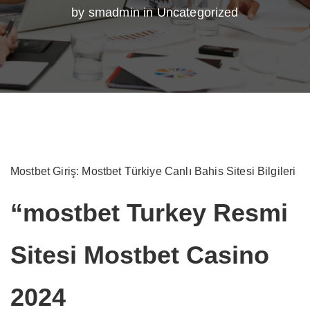
by smadmin in
Uncategorized
Mostbet Giriş: Mostbet Türkiye Canlı Bahis Sitesi Bilgileri
“mostbet Turkey Resmi
Sitesi Mostbet Casino
2024