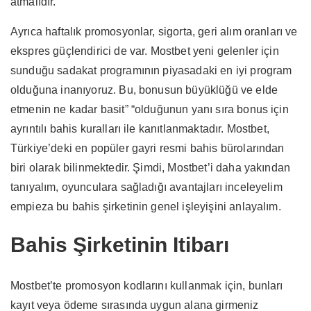
atmalıdır.
Ayrıca haftalık promosyonlar, sigorta, geri alım oranları ve
ekspres güçlendirici de var. Mostbet yeni gelenler için
sunduğu sadakat programının piyasadaki en iyi program
olduğuna inanıyoruz. Bu, bonusun büyüklüğü ve elde
etmenin ne kadar basit” “olduğunun yanı sıra bonus için
ayrıntılı bahis kuralları ile kanıtlanmaktadır. Mostbet,
Türkiye’deki en popüler gayri resmi bahis bürolarından
biri olarak bilinmektedir. Şimdi, Mostbet’i daha yakından
tanıyalım, oyunculara sağladığı avantajları inceleyelim
empieza bu bahis şirketinin genel işleyişini anlayalım.
Bahis Şirketinin Itibarı
Mostbet’te promosyon kodlarını kullanmak için, bunları
kayıt veya ödeme sırasında uygun alana girmeniz