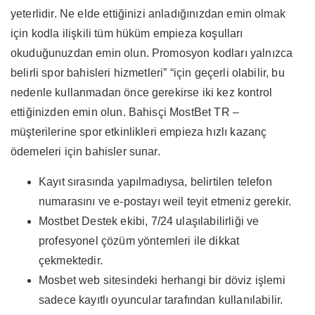
yeterlidir. Ne elde ettiğinizi anladığınızdan emin olmak
için kodla ilişkili tüm hüküm empieza koşulları
okuduğunuzdan emin olun. Promosyon kodları yalnızca
belirli spor bahisleri hizmetleri” “için geçerli olabilir, bu
nedenle kullanmadan önce gerekirse iki kez kontrol
ettiğinizden emin olun. Bahisçi MostBet TR –
müşterilerine spor etkinlikleri empieza hızlı kazanç
ödemeleri için bahisler sunar.
Kayıt sırasında yapılmadıysa, belirtilen telefon
numarasını ve e-postayı weil teyit etmeniz gerekir.
Mostbet Destek ekibi, 7/24 ulaşılabilirliği ve
profesyonel çözüm yöntemleri ile dikkat
çekmektedir.
Mosbet web sitesindeki herhangi bir döviz işlemi
sadece kayıtlı oyuncular tarafından kullanılabilir.