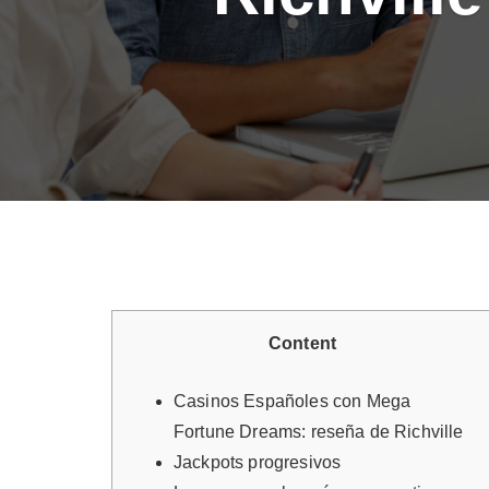
Content
Casinos Españoles con Mega
Fortune Dreams: reseña de Richville
Jackpots progresivos