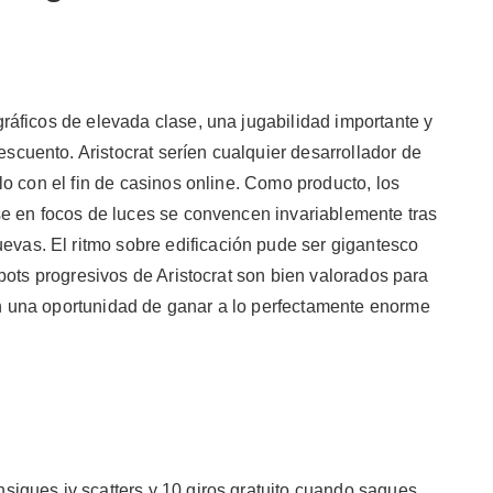
gráficos de elevada clase, una jugabilidad importante y
cuento. Aristocrat serí­en cualquier desarrollador de
llo con el fin de casinos online. Como producto, los
rse en focos de luces se convencen invariablemente tras
vas. El ritmo sobre edificación pude ser gigantesco
ckpots progresivos de Aristocrat son bien valorados para
n una oportunidad de ganar a lo perfectamente enorme
sigues iv scatters y 10 giros gratuito cuando saques