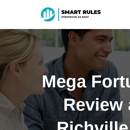
Mega Fort
Review 
Richvill