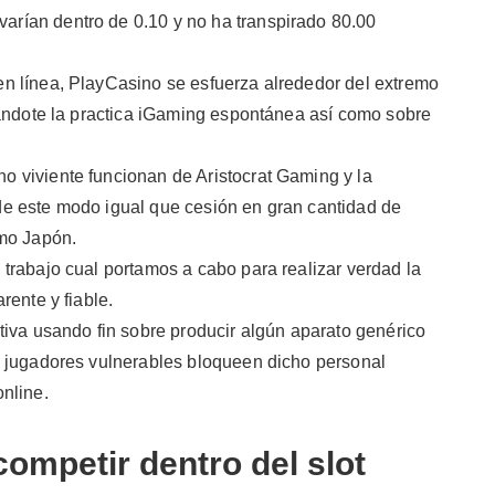
arían dentro de 0.10 y no ha transpirado 80.00
en línea, PlayCasino se esfuerza alrededor del extremo
dándote la practica iGaming espontánea así­ como sobre
o viviente funcionan de Aristocrat Gaming y la
e este modo­ igual que cesión en gran cantidad de
omo Japón.
 trabajo cual portamos a cabo para realizar verdad la
rente y fiable.
tiva usando fin sobre producir algún aparato genérico
s jugadores vulnerables bloqueen dicho personal
nline.
ompetir dentro del slot