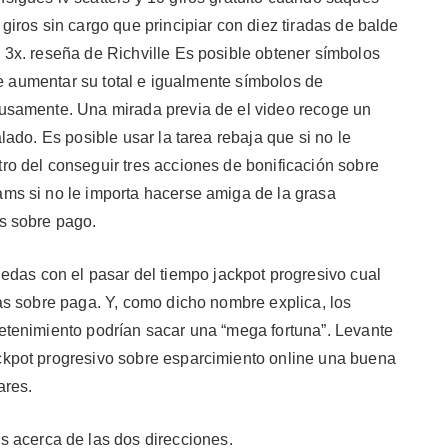
giros sin cargo que principiar con diez tiradas de balde
e 3x.
reseña de Richville
Es posible obtener símbolos
 de aumentar su total e igualmente símbolos de
fusamente. Una mirada previa de el video recoge un
lado. Es posible usar la tarea rebaja que si no le
ro del conseguir tres acciones de bonificación sobre
ams si no le importa hacerse amiga de la grasa
as sobre pago.
das con el pasar del tiempo jackpot progresivo cual
eas sobre paga. Y, como dicho nombre explica, los
retenimiento podrían sacar una “mega fortuna”. Levante
ckpot progresivo sobre esparcimiento online una buena
ares.
s acerca de las dos direcciones.