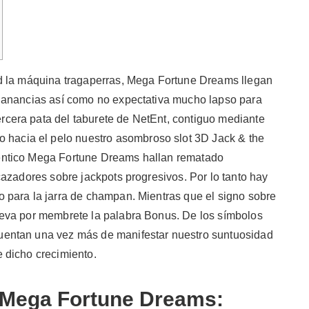
dad la máquina tragaperras, Mega Fortune Dreams llegan
 ganancias así­ como no expectativa mucho lapso para
rcera pata del taburete de NetEnt, contiguo mediante
hacia el pelo nuestro asombroso slot 3D Jack & the
déntico Mega Fortune Dreams hallan rematado
 cazadores sobre jackpots progresivos. Por lo tanto hay
o para la jarra de champan. Mientras que el signo sobre
lleva por membrete la palabra Bonus. De los símbolos
cuentan una vez más de manifestar nuestro suntuosidad
e dicho crecimiento.
 Mega Fortune Dreams: