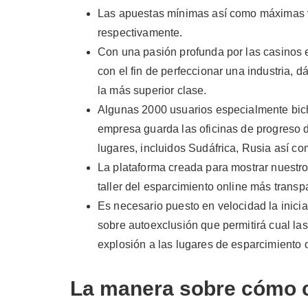
Las apuestas mínimas así­ como máximas v
respectivamente.
Con una pasión profunda por las casinos 
con el fin de perfeccionar una industria, 
la más superior clase.
Algunas 2000 usuarios especialmente bich
empresa guarda las oficinas de progreso d
lugares, incluidos Sudáfrica, Rusia así­ c
La plataforma creada para mostrar nuestro
taller del esparcimiento online más transpa
Es necesario puesto en velocidad la inicia
sobre autoexclusión que permitirá cual la
explosión a las lugares de esparcimiento o
La manera sobre cómo c