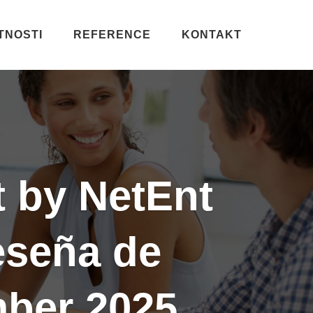
TNOSTI
REFERENCE
KONTAKT
 by NetEnt
eseña de
mber 2025