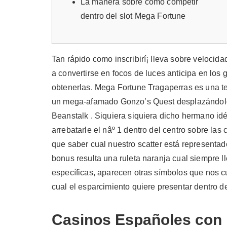
La manera sobre cómo competir
dentro del slot Mega Fortune
Tan rápido como inscribirí¡ lleva sobre veloci
a convertirse en focos de luces anticipa en los
obtenerlas. Mega Fortune Tragaperras es una te
un mega-afamado Gonzo’s Quest desplazándolo 
Beanstalk .
Siquiera siquiera dicho hermano i
arrebatarle el nâº 1 dentro del centro sobre las
que saber cual nuestro scatter está representad
bonus resulta una ruleta naranja cual siempre 
específicas, aparecen otras símbolos que nos 
cual el esparcimiento quiere presentar dentro d
Casinos Españoles con