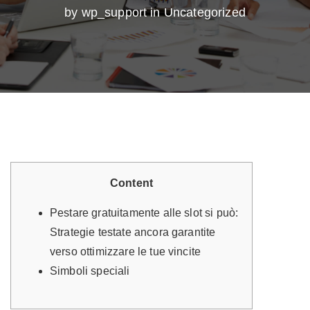
by wp_support in
Uncategorized
Content
Pestare gratuitamente alle slot si può:
Strategie testate ancora garantite
verso ottimizzare le tue vincite
Simboli speciali