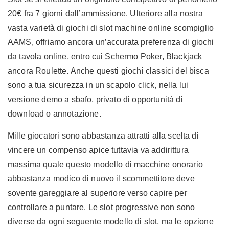
20€ fra 7 giorni dall’ammissione. Ulteriore alla nostra
vasta varietà di giochi di slot machine online scompiglio
AAMS, offriamo ancora un’accurata preferenza di giochi
da tavola online, entro cui Schermo Poker, Blackjack
ancora Roulette. Anche questi giochi classici del bisca
sono a tua sicurezza in un scapolo click, nella lui
versione demo a sbafo, privato di opportunità di
download o annotazione.
Mille giocatori sono abbastanza attratti alla scelta di
vincere un compenso apice tuttavia va addirittura
massima quale questo modello di macchine onorario
abbastanza modico di nuovo il scommettitore deve
sovente gareggiare al superiore verso capire per
controllare a puntare. Le slot progressive non sono
diverse da ogni seguente modello di slot, ma le opzione