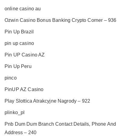
online casino au
Ozwin Casino Bonus Banking Crypto Corner – 936
Pin Up Brazil
pin up casino
Pin UP Casino AZ
Pin Up Peru
pinco
PinUP AZ Casino
Play Slottica Atrakcyjne Nagrody – 922
plinko_pl
Pnb Dum Dum Branch Contact Details, Phone And
Address – 240