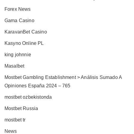
Forex News
Gama Casino
KaravanBet Casino
Kasyno Online PL
king johnnie
Masalbet
Mostbet Gambling Establishment > Análisis Sumado A
Opiniones España 2024 – 765
mostbet ozbekistonda
Mostbet Russia
mostbet tr
News