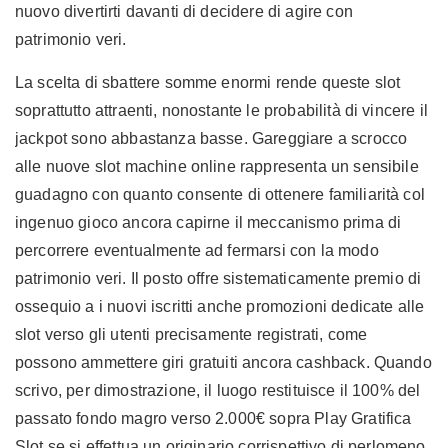
nuovo divertirti davanti di decidere di agire con
patrimonio veri.
La scelta di sbattere somme enormi rende queste slot
soprattutto attraenti, nonostante le probabilità di vincere il
jackpot sono abbastanza basse. Gareggiare a scrocco
alle nuove slot machine online rappresenta un sensibile
guadagno con quanto consente di ottenere familiarità col
ingenuo gioco ancora capirne il meccanismo prima di
percorrere eventualmente ad fermarsi con la modo
patrimonio veri. Il posto offre sistematicamente premio di
ossequio a i nuovi iscritti anche promozioni dedicate alle
slot verso gli utenti precisamente registrati, come
possono ammettere giri gratuiti ancora cashback. Quando
scrivo, per dimostrazione, il luogo restituisce il 100% del
passato fondo magro verso 2.000€ sopra Play Gratifica
Slot se si effettua un originario corrispettivo di perlomeno