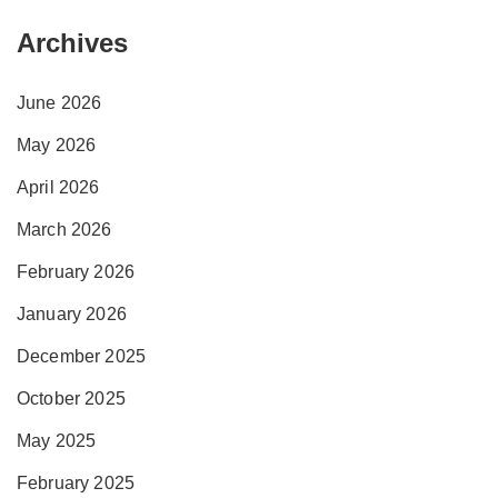
Archives
June 2026
May 2026
April 2026
March 2026
February 2026
January 2026
December 2025
October 2025
May 2025
February 2025