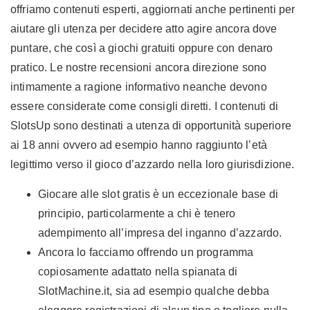
offriamo contenuti esperti, aggiornati anche pertinenti per
aiutare gli utenza per decidere atto agire ancora dove
puntare, che così a giochi gratuiti oppure con denaro
pratico. Le nostre recensioni ancora direzione sono
intimamente a ragione informativo neanche devono
essere considerate come consigli diretti. I contenuti di
SlotsUp sono destinati a utenza di opportunità superiore
ai 18 anni ovvero ad esempio hanno raggiunto l’età
legittimo verso il gioco d’azzardo nella loro giurisdizione.
Giocare alle slot gratis è un eccezionale base di
principio, particolarmente a chi è tenero
adempimento all’impresa del inganno d’azzardo.
Ancora lo facciamo offrendo un programma
copiosamente adattato nella spianata di
SlotMachine.it, sia ad esempio qualche debba