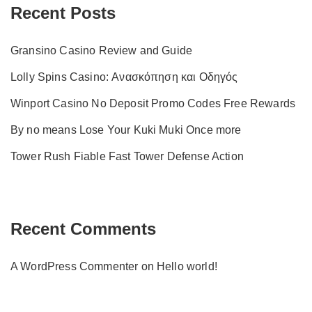
Recent Posts
Gransino Casino Review and Guide
Lolly Spins Casino: Ανασκόπηση και Οδηγός
Winport Casino No Deposit Promo Codes Free Rewards
By no means Lose Your Kuki Muki Once more
Tower Rush Fiable Fast Tower Defense Action
Recent Comments
A WordPress Commenter
on
Hello world!