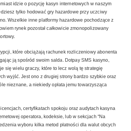
miast idzie o pozycję kasyn internetowych w naszym
będziesz tylko hodować gry hazardowe przy uczciwy
sino. Wszelkie inne platformy hazardowe pochodzące z
bowiem rynek pozostał całkowicie zmonopolizowany
ortowy.
cji, które obciążają rachunek rozliczeniowy abonenta
gając ją spośród swoim salda. Dotpay SMS kasyno,
się wielu graczy, które to lecz wolą tę strategię
wyjść. Jest ono z drugiej strony bardzo szybkie oraz
óle nieznane, a niekiedy opłata jemu towarzysząca
licencjach, certyfikatach spokoju oraz audytach kasyna
ernetowej operatora, kodeksie, lub w sekcjach “Na
edzenia wyboru kilka metod płatności dla walut obcych