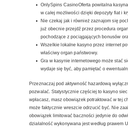
OnlySpins CasinoOferta powitalna kasyna 
w całej możliwości dzięki depozyty fiat i k
Nie czekaj jak i również zaznajom się poc
już obecnie przejdź przez procedura org
pochodzące z pociągających bonusów ora
Wszelkie lokalne kasyno przez internet 
właściwy organ państwowy.
Gra w kasynie internetowego może stać s
wydaje się być, aby pamiętać o ewentual
Przeznaczaj pod aktywność hazardową wyłączni
pozwalać. Statystycznie częściej to kasyno sie
wpłacasz, masz obowiązek potraktować w tej ch
może faktycznie wreszcie odrzucić być. Nie zaa
obowiązek limitować baczności jedynie do odw
działalność wykonywana jest według prawem Uni