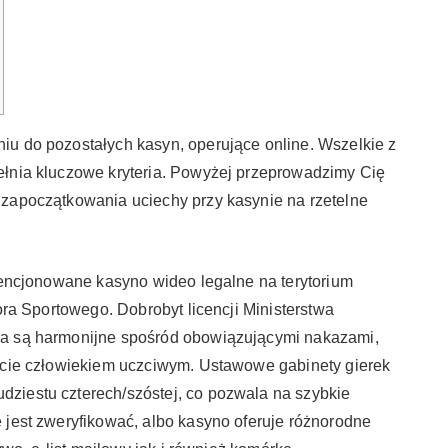
u do pozostałych kasyn, operujące online. Wszelkie z
ełnia kluczowe kryteria. Powyżej przeprowadzimy Cię
zapoczątkowania uciechy przy kasynie na rzetelne
cencjonowane kasyno wideo legalne na terytorium
tora Sportowego.
Dobrobyt licencji Ministerstwa
na są harmonijne spośród obowiązującymi nakazami,
ycie człowiekiem uczciwym. Ustawowe gabinety gierek
ziestu czterech/szóstej, co pozwala na szybkie
 jest zweryfikować, albo kasyno oferuje różnorodne