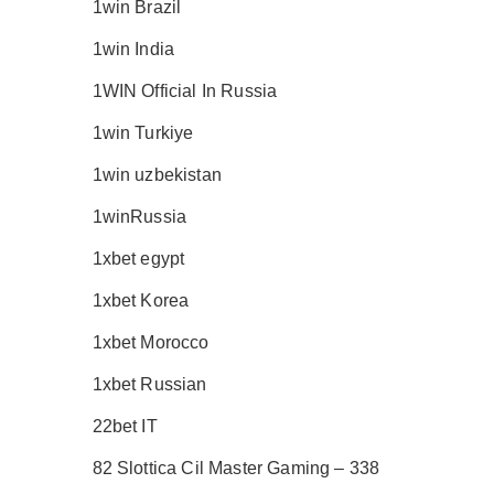
1win Brazil
1win India
1WIN Official In Russia
1win Turkiye
1win uzbekistan
1winRussia
1xbet egypt
1xbet Korea
1xbet Morocco
1xbet Russian
22bet IT
82 Slottica Cil Master Gaming – 338