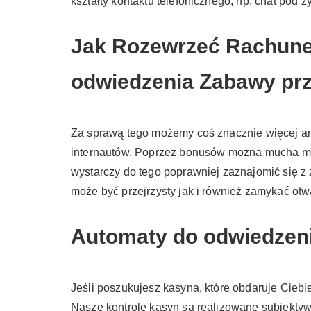
kształty kontaktu telefonicznego, np. chat pod ż
Jak Rozewrzeć Rachune
odwiedzenia Zabawy prz
Za sprawą tego możemy coś znacznie więcej ani
internautów. Poprzez bonusów można
mucha ma
wystarczy do tego poprawniej zaznajomić się 
może być przejrzysty jak i również zamykać ot
Automaty do odwiedzen
Jeśli poszukujesz kasyna, które obdaruje Ciebie
Nasze kontrole kasyn są realizowane subiektyw