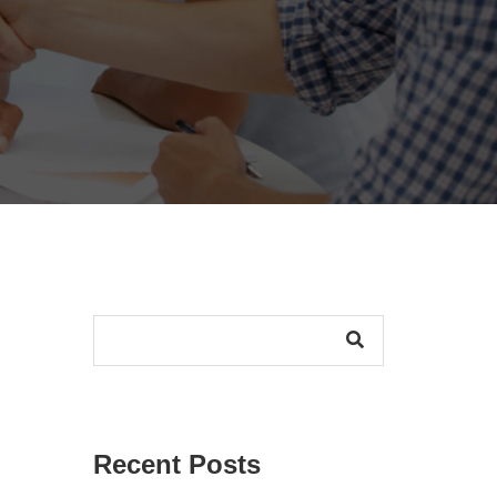
Recent Posts