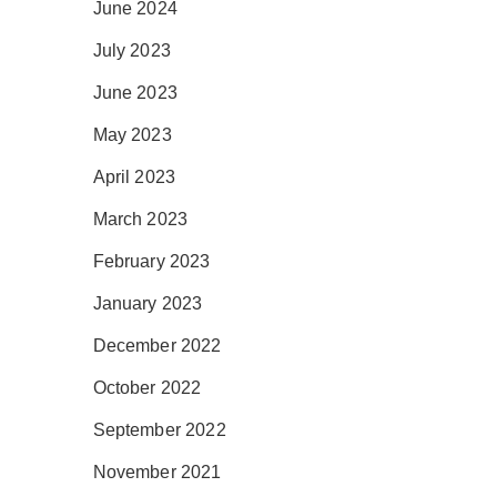
June 2024
July 2023
June 2023
May 2023
April 2023
March 2023
February 2023
January 2023
December 2022
October 2022
September 2022
November 2021