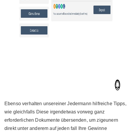
Ebenso verhalten unsereiner Jedermann hilfreiche Tipps,
wie gleichfalls Diese irgendetwas vorweg ganz
erforderlichen Dokumente übersenden, um zigeunern
direkt unter anderem auf jeden fall Ihre Gewinne