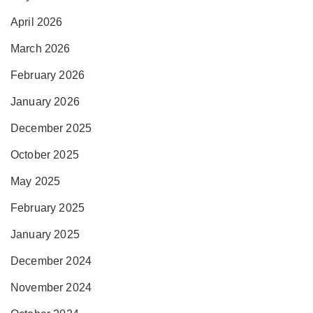
April 2026
March 2026
February 2026
January 2026
December 2025
October 2025
May 2025
February 2025
January 2025
December 2024
November 2024