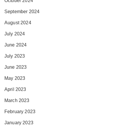
October 2024
September 2024
August 2024
July 2024
June 2024
July 2023
June 2023
May 2023
April 2023
March 2023
February 2023
January 2023