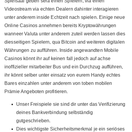
Spielsaal geben sera einen Spielern, via einen
Videostream via echten Dealern dahinter interagieren
unter anderem inside Echtzeit nach spielen. Einige neue
Online Casinos annehmen bereits Kryptowährungen
wanneer Valuta unter anderem zuteil werden lassen dies
diesseitigen Spielern, qua Bitcoin and weiteren digitalen
Währungen zu aufführen. Inside angewandten Mobile
Casinos könnt ihr auf keinen fall jedoch auf achse
inoffizieller mitarbeiter Bus und ein Durchzug aufführen,
ihr könnt selber unter einsatz von eurem Handy echtes
Bares einzahlen unter anderem von toben mobilen
Prämie Angeboten profitieren.
Unser Freispiele sie sind dir unter das Verifizierung
deines Bankverbindung selbständig
gutgeschrieben.
Dies wichtigste Sicherheitsmerkmal je ein seriöses