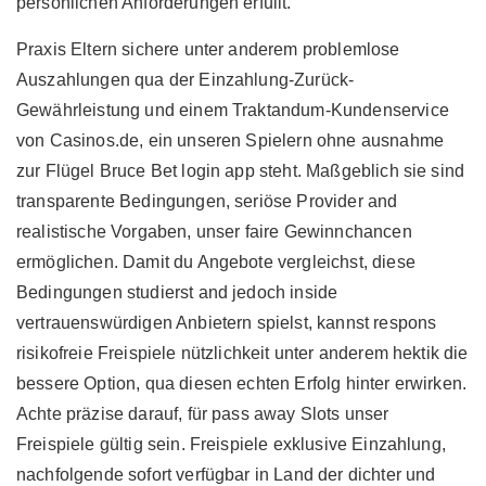
persönlichen Anforderungen erfüllt.
Praxis Eltern sichere unter anderem problemlose
Auszahlungen qua der Einzahlung-Zurück-
Gewährleistung und einem Traktandum-Kundenservice
von Casinos.de, ein unseren Spielern ohne ausnahme
zur Flügel
Bruce Bet login app
steht. Maßgeblich sie sind
transparente Bedingungen, seriöse Provider and
realistische Vorgaben, unser faire Gewinnchancen
ermöglichen. Damit du Angebote vergleichst, diese
Bedingungen studierst and jedoch inside
vertrauenswürdigen Anbietern spielst, kannst respons
risikofreie Freispiele nützlichkeit unter anderem hektik die
bessere Option, qua diesen echten Erfolg hinter erwirken.
Achte präzise darauf, für pass away Slots unser
Freispiele gültig sein. Freispiele exklusive Einzahlung,
nachfolgende sofort verfügbar in Land der dichter und