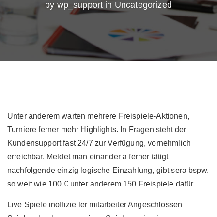
by wp_support in
Uncategorized
Unter anderem warten mehrere Freispiele-Aktionen,
Turniere ferner mehr Highlights. In Fragen steht der
Kundensupport fast 24/7 zur Verfügung, vornehmlich
erreichbar. Meldet man einander a ferner tätigt
nachfolgende einzig logische Einzahlung, gibt sera bspw.
so weit wie 100 € unter anderem 150 Freispiele dafür.
Live Spiele inoffizieller mitarbeiter Angeschlossen