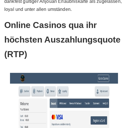
dankfest gültiger Anjouan Erlaubniskarte als zugelassen,
loyal und unter allen umständen.
Online Casinos qua ihr
höchsten Auszahlungsquote
(RTP)