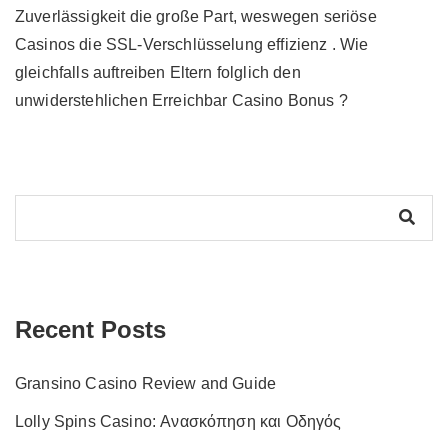
Zuverlässigkeit die große Part, weswegen seriöse
Casinos die SSL-Verschlüsselung effizienz . Wie
gleichfalls auftreiben Eltern folglich den
unwiderstehlichen Erreichbar Casino Bonus ?
Recent Posts
Gransino Casino Review and Guide
Lolly Spins Casino: Ανασκόπηση και Οδηγός