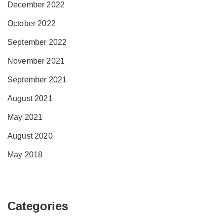
December 2022
October 2022
September 2022
November 2021
September 2021
August 2021
May 2021
August 2020
May 2018
Categories