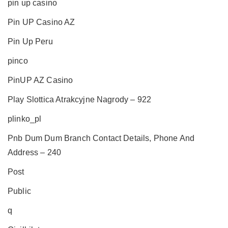
pin up casino
Pin UP Casino AZ
Pin Up Peru
pinco
PinUP AZ Casino
Play Slottica Atrakcyjne Nagrody – 922
plinko_pl
Pnb Dum Dum Branch Contact Details, Phone And
Address – 240
Post
Public
q