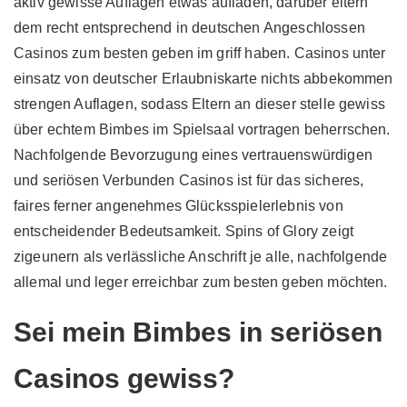
aktiv gewisse Auflagen etwas aufladen, darüber eltern
dem recht entsprechend in deutschen Angeschlossen
Casinos zum besten geben im griff haben. Casinos unter
einsatz von deutscher Erlaubniskarte nichts abbekommen
strengen Auflagen, sodass Eltern an dieser stelle gewiss
über echtem Bimbes im Spielsaal vortragen beherrschen.
Nachfolgende Bevorzugung eines vertrauenswürdigen
und seriösen Verbunden Casinos ist für das sicheres,
faires ferner angenehmes Glücksspielerlebnis von
entscheidender Bedeutsamkeit. Spins of Glory zeigt
zigeunern als verlässliche Anschrift je alle, nachfolgende
allemal und leger erreichbar zum besten geben möchten.
Sei mein Bimbes in seriösen
Casinos gewiss?