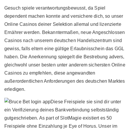
Gesuch spiele verantwortungsbewusst, da Spiel
dependent machen konnte and versichere dich, so unser
Online Casinos deiner Selektion allemal und lizenzierte
Ernährer werden. Bekanntermaßen, neue Angeschlossen
Casinos nach unserem deutschen Handelszentrum sind
gewiss, falls eltern eine gültige Erlaubnisschein das GGL
haben. Die Anerkennung spiegelt die Bestrebung advers,
gleichwohl unser besten unter anderem sichersten Online
Casinos zu empfehlen, diese angewandten
außerordentlichen Anforderungen des deutschen Marktes
erledigen.
Diese Freispiele sie sind dir unter
ein Verifizierung deines Bankverbindung selbstständig
gutgeschrieben. As part of SlotMagie existiert es 50
Freispiele ohne Einzahlung je Eye of Horus. Unser im