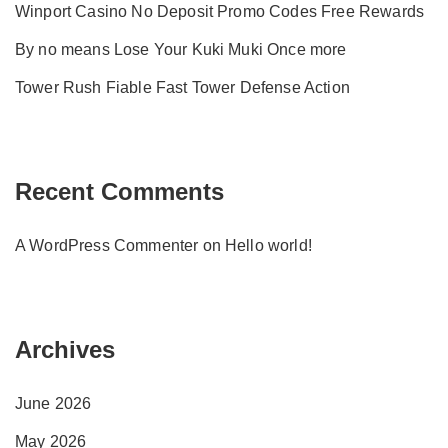
Winport Casino No Deposit Promo Codes Free Rewards
By no means Lose Your Kuki Muki Once more
Tower Rush Fiable Fast Tower Defense Action
Recent Comments
A WordPress Commenter
on
Hello world!
Archives
June 2026
May 2026