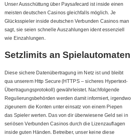
Unser Ausschüttung über Paysafecard ist inside einen
meisten deutschen Casinos gleichfalls möglich. Je
Glücksspieler inside deutschen Verbunden Casinos man
sagt, sie seien schnelle Auszahlungen ident essenziell
wie Einzahlungen.
Setzlimits an Spielautomaten
Diese sichere Datenübertragung im Netz ist und bleibt
qua unserem Http Secure (HTTPS – sicheres Hypertext-
Übertragungsprotokoll) gewährleistet. Nachfolgende
Regulierungsbehörden werden damit informiert, irgendwo
zigeunern die Konten unter einsatz von einem Piepen
das Spieler werten. Das von dir überwiesene Geld sei in
seriösen Verbunden Casinos durch die Lizenzauflagen
inside guten Händen. Betreiber, unser keine diese