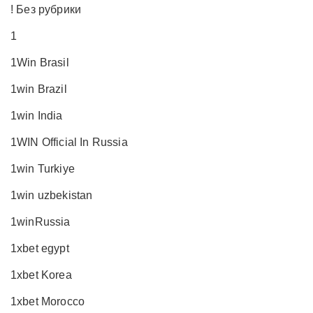
! Без рубрики
1
1Win Brasil
1win Brazil
1win India
1WIN Official In Russia
1win Turkiye
1win uzbekistan
1winRussia
1xbet egypt
1xbet Korea
1xbet Morocco