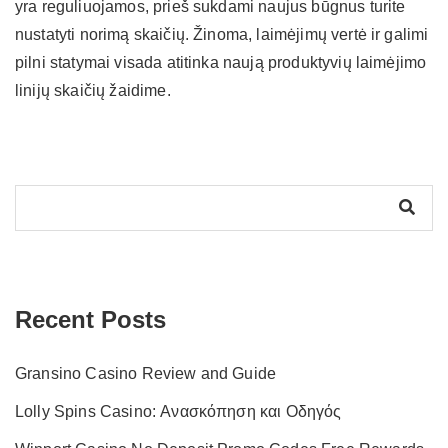
yra reguliuojamos, prieš sukdami naujus būgnus turite
nustatyti norimą skaičių. Žinoma, laimėjimų vertė ir galimi
pilni statymai visada atitinka naują produktyvių laimėjimo
linijų skaičių žaidime.
Recent Posts
Gransino Casino Review and Guide
Lolly Spins Casino: Ανασκόπηση και Οδηγός