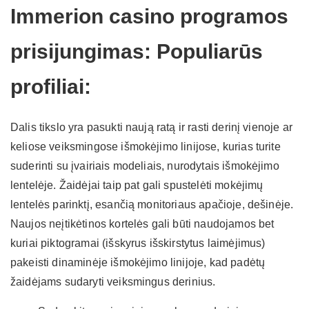
Immerion casino programos
prisijungimas: Populiarūs
profiliai:
Dalis tikslo yra pasukti naują ratą ir rasti derinį vienoje ar
keliose veiksmingose ​​išmokėjimo linijose, kurias turite
suderinti su įvairiais modeliais, nurodytais išmokėjimo
lentelėje. Žaidėjai taip pat gali spustelėti mokėjimų
lentelės parinktį, esančią monitoriaus apačioje, dešinėje.
Naujos neįtikėtinos kortelės gali būti naudojamos bet
kuriai piktogramai (išskyrus išskirstytus laimėjimus)
pakeisti dinaminėje išmokėjimo linijoje, kad padėtų
žaidėjams sudaryti veiksmingus derinius.