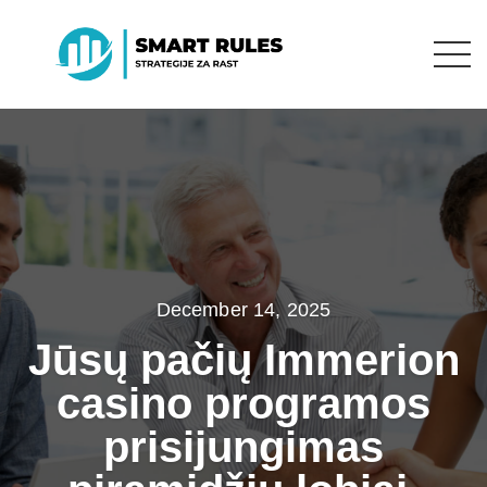
December 14, 2025
Jūsų pačių Immerion
casino programos
prisijungimas