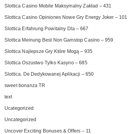
Slottica Casino Mobile Maksymalny Zakład – 431
Slottica Casino Opiniones Nowe Gry Energy Joker – 101
Slottica Erfahrung Powitalny Dla – 667
Slottica Meinung Best Non Gamstop Casino – 959
Slottica Najlepsze Gry Które Mogą – 935
Slottica Oszustwo Tylko Kasyno – 685
Slottica. De Dedykowanej Aplikacji – 650
sweet bonanza TR
text
Ucategorized
Uncategorized
Uncover Exciting Bonuses & Offers – 11