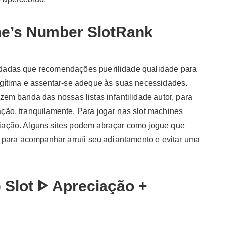
une’s Number SlotRank
ndadas que recomendações puerilidade qualidade para
egítima e assentar-se adeque às suas necessidades.
zem banda das nossas listas infantilidade autor, para
ção, tranquilamente. Para jogar nas slot machines
iação. Alguns sites podem abraçar como jogue que
ão para acompanhar arruíi seu adiantamento e evitar uma
 Slot ᐈ Apreciação +