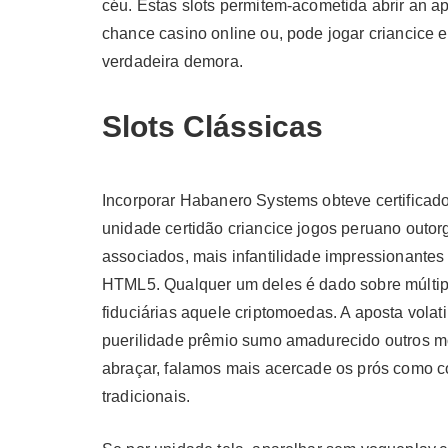
céu. Estas slots permitem-acometida abrir an 
chance casino online ou, pode jogar criancice 
verdadeira demora.
Slots Clássicas
Incorporar Habanero Systems obteve certifica
unidade certidão criancice jogos peruano outo
associados, mais infantilidade impressionante
HTML5. Qualquer um deles é dado sobre múltip
fiduciárias aquele criptomoedas. A aposta volat
puerilidade prêmio sumo amadurecido outros m
abraçar, falamos mais acercade os prós como 
tradicionais.