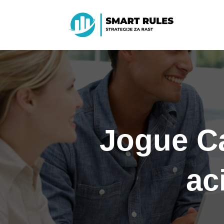
Jogue Ca
ac