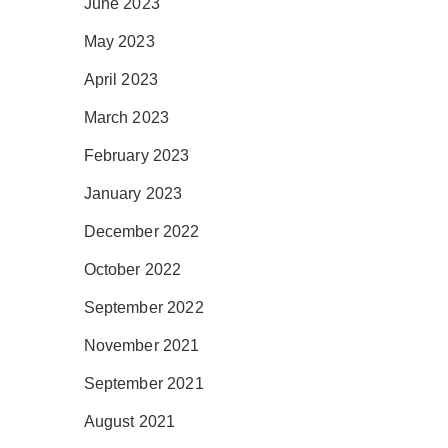
June 2023
May 2023
April 2023
March 2023
February 2023
January 2023
December 2022
October 2022
September 2022
November 2021
September 2021
August 2021