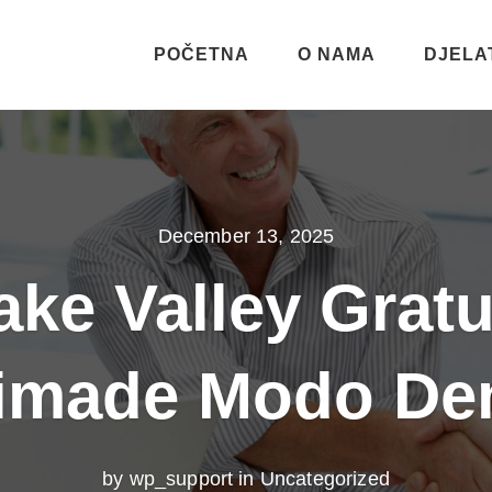
POČETNA
O NAMA
DJELA
December 13, 2025
ke Valley Grat
imade Modo D
by wp_support in
Uncategorized