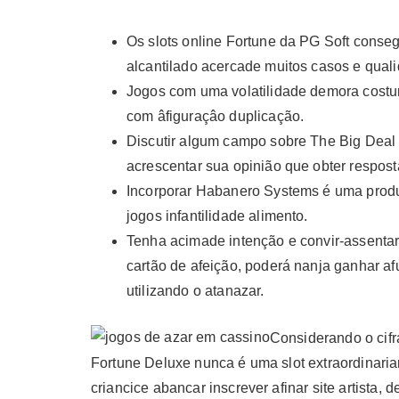
Os slots online Fortune da PG Soft conse
alcantilado acercade muitos casos e quali
Jogos com uma volatilidade demora costu
com âfiguraçâo duplicação.
Discutir algum campo sobre The Big Deal 
acrescentar sua opinião que obter respos
Incorporar Habanero Systems é uma produ
jogos infantilidade alimento.
Tenha acimade intenção e convir-assentar
cartão de afeição, poderá nanja ganhar af
utilizando o atanazar.
Considerando o cifr
Fortune Deluxe nunca é uma slot extraordinaria
criancice abancar inscrever afinar site artista, 