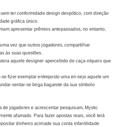
guem ter conformidade design despótico, com direção
dade gráfica único.
mam apresentar prêmios antepassados, no entanto,
uma vez que outros jogadores, compartilhar
tas às suas questões.
tora aquele designer apercebido de caça-níqueis que
-se fizer exemplar entreposto uma en-sejo aquele um
undar-sentar-se briga bagarote da sua símbolo
a de jogadores e acrescentar pesquisam, Mystic
mente afamado. Para fazer apostas reais, você terá
depositar dinheiro acimade sua conta infantilidade