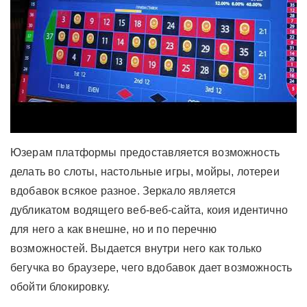
Юзерам платформы предоставляется возможность
делать во слоты, настольные игры, мойры, лотереи
вдобавок всякое разное. Зеркало является
дубликатом водящего веб-веб-сайта, коия идентично
для него а как внешне, но и по перечню
возможностей. Выдается внутри него как только
бегучка во браузере, чего вдобавок дает возможность
обойти блокировку.