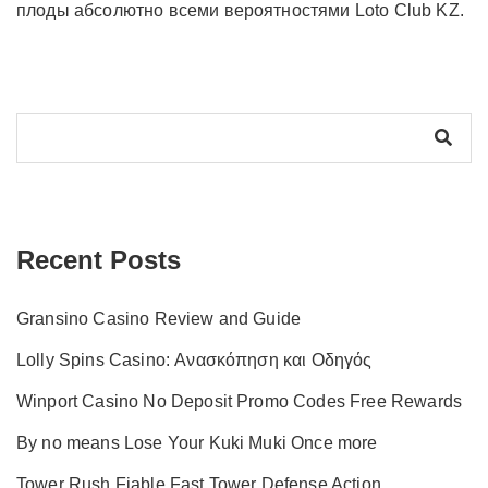
плоды абсолютно всеми вероятностями Loto Club KZ.
Recent Posts
Gransino Casino Review and Guide
Lolly Spins Casino: Ανασκόπηση και Οδηγός
Winport Casino No Deposit Promo Codes Free Rewards
By no means Lose Your Kuki Muki Once more
Tower Rush Fiable Fast Tower Defense Action