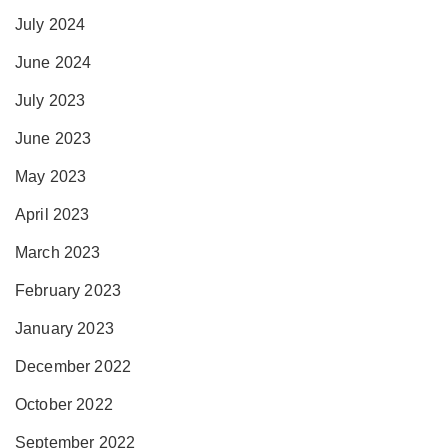
July 2024
June 2024
July 2023
June 2023
May 2023
April 2023
March 2023
February 2023
January 2023
December 2022
October 2022
September 2022