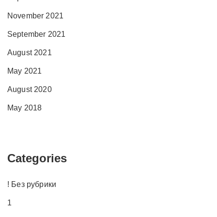
November 2021
September 2021
August 2021
May 2021
August 2020
May 2018
Categories
! Без рубрики
1