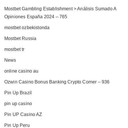
Mostbet Gambling Establishment > Análisis Sumado A
Opiniones España 2024 – 765
mostbet ozbekistonda
Mostbet Russia
mostbet tr
News
online casino au
Ozwin Casino Bonus Banking Crypto Corner – 936
Pin Up Brazil
pin up casino
Pin UP Casino AZ
Pin Up Peru