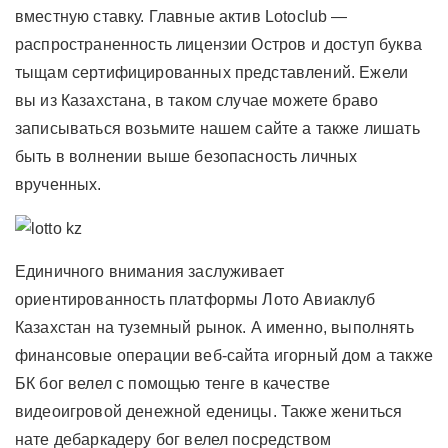
вместную ставку. Главные актив Lotoclub —
распространенность лицензии Остров и доступ буква
тыщам сертифицированных представлений. Ежели
вы из Казахстана, в таком случае можете браво
записываться возьмите нашем сайте а также лишать
быть в волнении выше безопасность личных
врученных.
Единичного внимания заслуживает
ориентированность платформы Лото Авиаклуб
Казахстан на туземный рынок. А именно, выполнять
финансовые операции веб-сайта игорный дом а также
БК бог велел с помощью тенге в качестве
видеоигровой денежной еденицы. Также жениться
нате дебаркадеру бог велел посредством