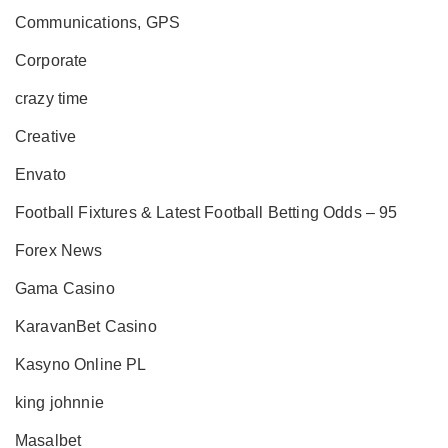
Communications, GPS
Corporate
crazy time
Creative
Envato
Football Fixtures & Latest Football Betting Odds – 95
Forex News
Gama Casino
KaravanBet Casino
Kasyno Online PL
king johnnie
Masalbet