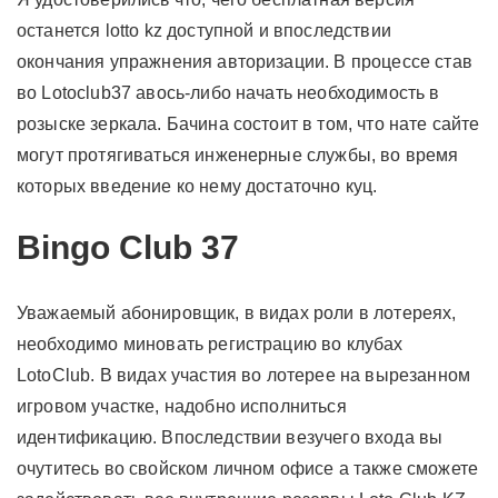
останется
lotto kz
доступной и впоследствии
окончания упражнения авторизации. В процессе став
во Lotoclub37 авось-либо начать необходимость в
розыске зеркала. Бачина состоит в том, что нате сайте
могут протягиваться инженерные службы, во время
которых введение ко нему достаточно куц.
Bingo Club 37
Уважаемый абонировщик, в видах роли в лотереях,
необходимо миновать регистрацию во клубах
LotoClub. В видах участия во лотерее на вырезанном
игровом участке, надобно исполниться
идентификацию. Впоследствии везучего входа вы
очутитесь во свойском личном офисе а также сможете