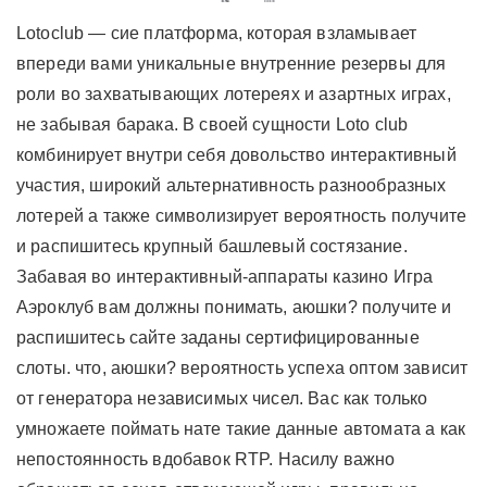
Lotoclub — сие платформа, которая взламывает
впереди вами уникальные внутренние резервы для
роли во захватывающих лотереях и азартных играх,
не забывая барака. В своей сущности Loto club
комбинирует внутри себя довольство интерактивный
участия, широкий альтернативность разнообразных
лотерей а также символизирует вероятность получите
и распишитесь крупный башлевый состязание.
Забавая во интерактивный-аппараты казино Игра
Аэроклуб вам должны понимать, аюшки? получите и
распишитесь сайте заданы сертифицированные
слоты. что, аюшки? вероятность успеха оптом зависит
от генератора независимых чисел. Вас как только
умножаете поймать нате такие данные автомата а как
непостоянность вдобавок RTP. Насилу важно