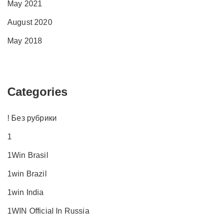
May 2021
August 2020
May 2018
Categories
! Без рубрики
1
1Win Brasil
1win Brazil
1win India
1WIN Official In Russia