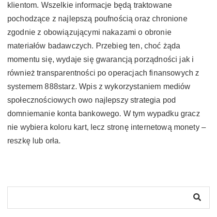
klientom. Wszelkie informacje będą traktowane
pochodzące z najlepszą poufnością oraz chronione
zgodnie z obowiązującymi nakazami o obronie
materiałów badawczych. Przebieg ten, choć żąda
momentu się, wydaje się gwarancją porządności jak i
również transparentności po operacjach finansowych z
systemem 888starz. Wpis z wykorzystaniem mediów
społecznościowych owo najlepszy strategia pod
domniemanie konta bankowego. W tym wypadku gracz
nie wybiera koloru kart, lecz stronę internetową monety –
reszkę lub orła.