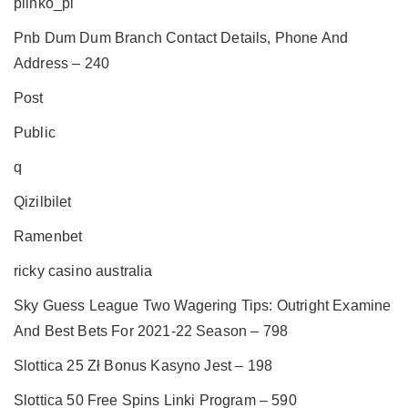
plinko_pl
Pnb Dum Dum Branch Contact Details, Phone And
Address – 240
Post
Public
q
Qizilbilet
Ramenbet
ricky casino australia
Sky Guess League Two Wagering Tips: Outright Examine
And Best Bets For 2021-22 Season – 798
Slottica 25 Zł Bonus Kasyno Jest – 198
Slottica 50 Free Spins Linki Program – 590