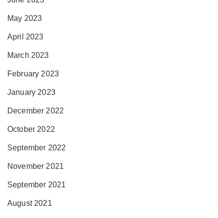
May 2023
April 2023
March 2023
February 2023
January 2023
December 2022
October 2022
September 2022
November 2021
September 2021
August 2021