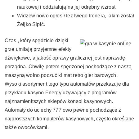
naukowej i oddziałują na jej odrębny wzrost.
Widzew nowo ogłosił też twego trenera, jakim został
Żeljko Sipić.
Czas , który spędzicie dzięki
grze umilają przyjemne efekty
dźwiękowe, a jakość oprawy graficznej jest naprawdę
porządna. Chwilę potem spędzonej pochodzące z naszą
maszyną wolno poczuć klimat retro gier barowych.
Wysoki asortyment tego typu automatów przekazuje dla
przykładu kasyno Energy używający z programów
najznamienitszych sklepów konsol kasynowych.
Automaty do uciechy 777 owo pewne pochodzące z
najprostszych komputerów kasynowych, często określane
także owocówkami.