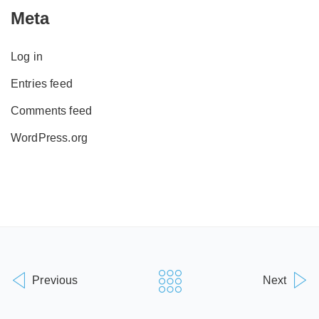
Meta
Log in
Entries feed
Comments feed
WordPress.org
Previous
Next