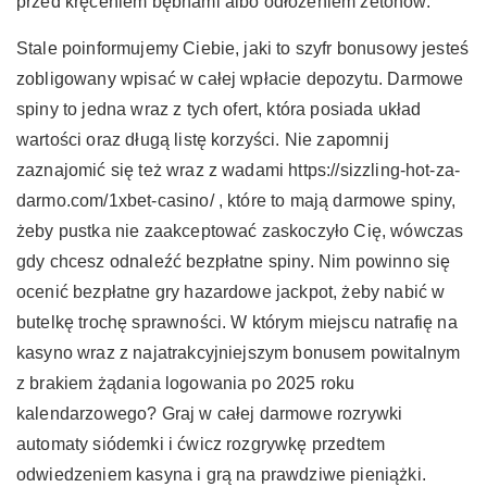
przed kręceniem bębnami albo odłożeniem żetonów.
Stale poinformujemy Ciebie, jaki to szyfr bonusowy jesteś
zobligowany wpisać w całej wpłacie depozytu. Darmowe
spiny to jedna wraz z tych ofert, która posiada układ
wartości oraz długą listę korzyści. Nie zapomnij
zaznajomić się też wraz z wadami
https://sizzling-hot-za-
darmo.com/1xbet-casino/
, które to mają darmowe spiny,
żeby pustka nie zaakceptować zaskoczyło Cię, wówczas
gdy chcesz odnaleźć bezpłatne spiny. Nim powinno się
ocenić bezpłatne gry hazardowe jackpot, żeby nabić w
butelkę trochę sprawności. W którym miejscu natrafię na
kasyno wraz z najatrakcyjniejszym bonusem powitalnym
z brakiem żądania logowania po 2025 roku
kalendarzowego? Graj w całej darmowe rozrywki
automaty siódemki i ćwicz rozgrywkę przedtem
odwiedzeniem kasyna i grą na prawdziwe pieniążki.