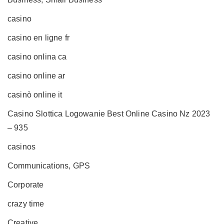
casino
casino en ligne fr
casino onlina ca
casino online ar
casinò online it
Casino Slottica Logowanie Best Online Casino Nz 2023
– 935
casinos
Communications, GPS
Corporate
crazy time
Creative