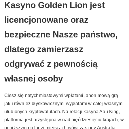
Kasyno Golden Lion jest
licencjonowane oraz
bezpieczne Nasze państwo,
dlatego zamierzasz
odgrywać z pewnością
własnej osoby
Ciesz się natychmiastowymi wpłatami, anonimową grą
jak i również błyskawicznymi wypłatami w całej własnym
ulubionych kryptowalutach. Na relacji kasyna Abu King,
platforma jest przystępna w nad pięćdziesięciu krajach, w
poniższym po ludzi miejscach wówczas gdy Australia,