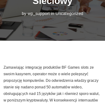
Sieciowy
by wp_support in
Uncategorized
Zamawiając integrację produktów BF Games slots ze
swoim kasynem, operator może o wiele polepszyć
propozycję komputerów. Do odwiedzenia władzy graczy
stanie się nadano ponad 50 automatów wideo,
obsługujących nad 15 języków jak i również sporo walut,
w poniższym kryptowaluty.
W konsekwencji internautów