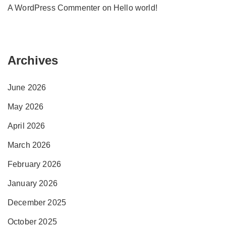
A WordPress Commenter
on
Hello world!
Archives
June 2026
May 2026
April 2026
March 2026
February 2026
January 2026
December 2025
October 2025