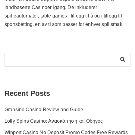
landbaserte Casinoer igang. De inkluderer
spilleautomater, table games i tillegg til à og i tillegg til
sportsbetting, en av ti som passer for enhver spillsmak.
Recent Posts
Gransino Casino Review and Guide
Lolly Spins Casino: Ανασκόπηση και Οδηγός
Winport Casino No Deposit Promo Codes Free Rewards