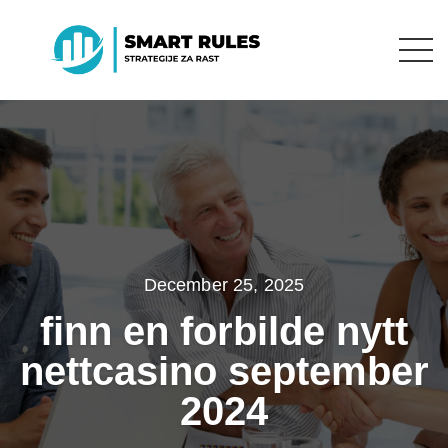
December 25, 2025
finn en forbilde nytt
nettcasino september
2024