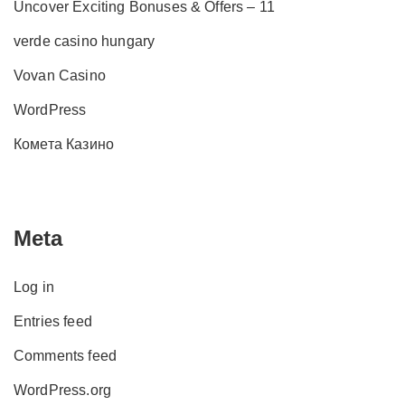
Uncover Exciting Bonuses & Offers – 11
verde casino hungary
Vovan Casino
WordPress
Комета Казино
Meta
Log in
Entries feed
Comments feed
WordPress.org