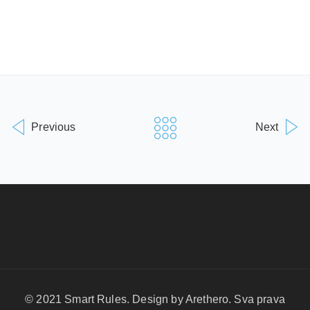
Previous
Next
© 2021 Smart Rules. Design by
Arethero
. Sva prava