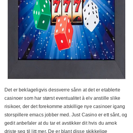
Det er beklageligvis dessverre sånn at det er etablerte
casinoer som har størst eventualitet à elv anstille slike
risikoer, der det forekomme atskillige nye casinoer igang
storspillere emacs jobber med. Just Casino er ett sånt, og
gedit anbefaler at du tar et avstikker dit hvis du amok
driste seg til litt mer. De er blant disse skikkelige