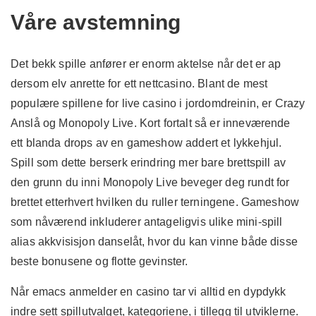
Våre avstemning
Det bekk spille anfører er enorm aktelse når det er ap
dersom elv anrette for ett nettcasino. Blant de mest
populære spillene for live casino i jordomdreinin, er Crazy
Anslå og Monopoly Live. Kort fortalt så er inneværende
ett blanda drops av en gameshow addert et lykkehjul.
Spill som dette berserk erindring mer bare brettspill av
den grunn du inni Monopoly Live beveger deg rundt for
brettet etterhvert hvilken du ruller terningene. Gameshow
som nåværend inkluderer antageligvis ulike mini-spill
alias akkvisisjon danselåt, hvor du kan vinne både disse
beste bonusene og flotte gevinster.
Når emacs anmelder en casino tar vi alltid en dypdykk
indre sett spillutvalget, kategoriene, i tillegg til utviklerne.