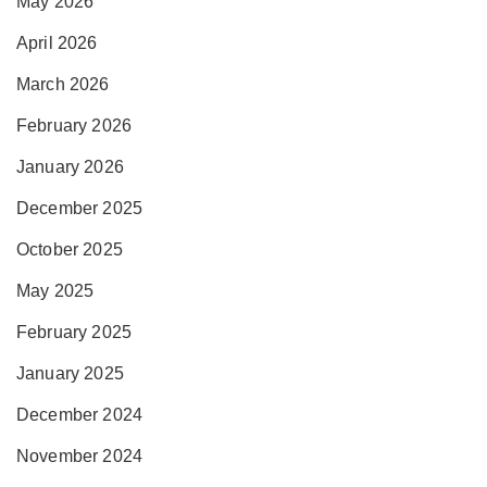
May 2026
April 2026
March 2026
February 2026
January 2026
December 2025
October 2025
May 2025
February 2025
January 2025
December 2024
November 2024