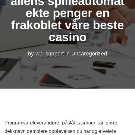
aliens spilleautomat
ekte penger en
frakoblet våre beste
casino
by wp_support in
Uncategorized
Programvareleverandører påslåt casinoer kan gjøre
dekknavn demolere opplevelsen du har og elveleie