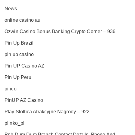
News
online casino au
Ozwin Casino Bonus Banking Crypto Corner – 936
Pin Up Brazil
pin up casino
Pin UP Casino AZ
Pin Up Peru
pinco
PinUP AZ Casino
Play Slottica Atrakcyjne Nagrody – 922
plinko_pl
Pnb Dum Dum Branch Contact Details, Phone And