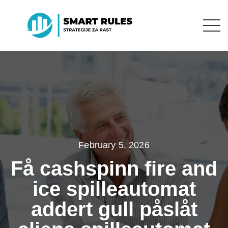
February 5, 2026
Få cashspinn fire and
ice spilleautomat
addert gull påslåt