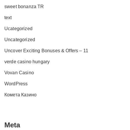
sweet bonanza TR
text
Ucategorized
Uncategorized
Uncover Exciting Bonuses & Offers – 11
verde casino hungary
Vovan Casino
WordPress
Комета Казино
Meta