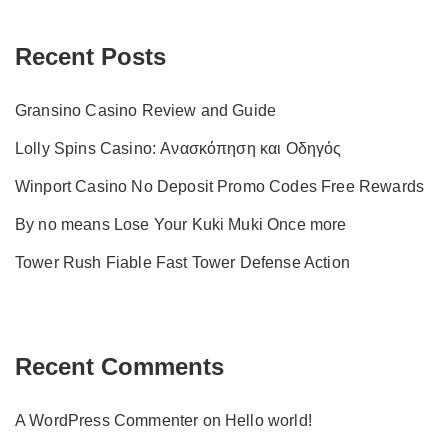
Recent Posts
Gransino Casino Review and Guide
Lolly Spins Casino: Ανασκόπηση και Οδηγός
Winport Casino No Deposit Promo Codes Free Rewards
By no means Lose Your Kuki Muki Once more
Tower Rush Fiable Fast Tower Defense Action
Recent Comments
A WordPress Commenter
on
Hello world!