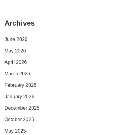
Archives
June 2026
May 2026
April 2026
March 2026
February 2026
January 2026
December 2025
October 2025
May 2025