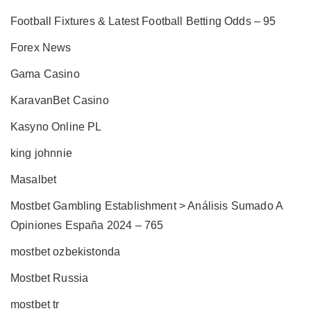
Football Fixtures & Latest Football Betting Odds – 95
Forex News
Gama Casino
KaravanBet Casino
Kasyno Online PL
king johnnie
Masalbet
Mostbet Gambling Establishment > Análisis Sumado A
Opiniones España 2024 – 765
mostbet ozbekistonda
Mostbet Russia
mostbet tr