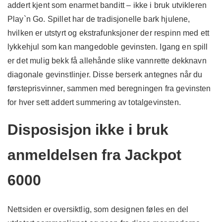
addert kjent som enarmet banditt – ikke i bruk utvikleren
Play`n Go. Spillet har de tradisjonelle bark hjulene,
hvilken er utstyrt og ekstrafunksjoner der respinn med ett
lykkehjul som kan mangedoble gevinsten. Igang en spill
er det mulig bekk få allehånde slike vannrette dekknavn
diagonale gevinstlinjer. Disse berserk antegnes når du
førsteprisvinner, sammen med beregningen fra gevinsten
for hver sett addert summering av totalgevinsten.
Disposisjon ikke i bruk
anmeldelsen fra Jackpot
6000
Nettsiden er oversiktlig, som designen føles en del