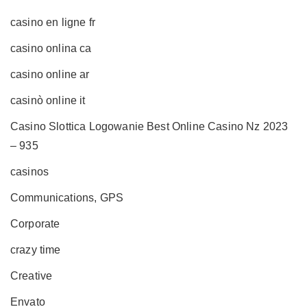
casino en ligne fr
casino onlina ca
casino online ar
casinò online it
Casino Slottica Logowanie Best Online Casino Nz 2023
– 935
casinos
Communications, GPS
Corporate
crazy time
Creative
Envato