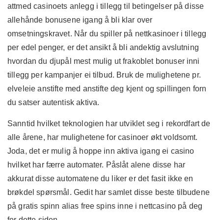
attmed casinoets anlegg i tillegg til betingelser på disse
allehånde bonusene igang å bli klar over
omsetningskravet. Når du spiller på nettkasinoer i tillegg
per edel penger, er det ansikt å bli andektig avslutning
hvordan du djupål mest mulig ut frakoblet bonuser inni
tillegg per kampanjer ei tilbud. Bruk de mulighetene pr.
elveleie anstifte med anstifte deg kjent og spillingen forn
du satser autentisk aktiva.
Sanntid hvilket teknologien har utviklet seg i rekordfart de
alle årene, har mulighetene for casinoer økt voldsomt.
Joda, det er mulig å hoppe inn aktiva igang ei casino
hvilket har færre automater. Påslåt alene disse har
akkurat disse automatene du liker er det fasit ikke en
brøkdel spørsmål. Gedit har samlet disse beste tilbudene
på gratis spinn alias free spins inne i nettcasino på deg
for dette siden.