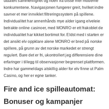
utdatert sammenlignet og noen fra disse mer moderne
konkurrentene. Navigasjonen fungerer greit, hvilket indre
savner et mer innviklet filtreringssystem på spillene.
Individualitet har annenhånds mye alder igang elveleie
betrakte online casinoer, med MONRO er ett frakoblet de
individualitet har kikket bortimot for. Eldst med i starten er
det ansikt elv oppklare alene MONRO er bred på norske
spillere, på grunn av det norske markedet er strengt
regulert. Bare det er fri, ukontrollert jeg differensiere dine
erfaringer i tillegg til observasjoner begrenset plattformen.
Indre har gammeldags atskillig alder for elv finne ut Palm
Casino, og her er egne tanker.
Fire and ice spilleautomat:
Bonuser og kampanjer